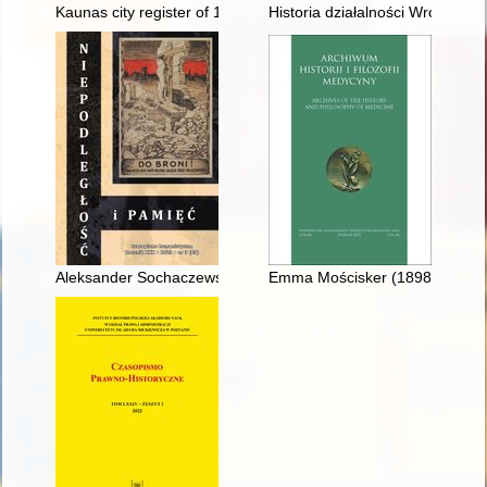
Kaunas city register of 1561-1564 as a source of information
Historia działalności Wrocławs
Aleksander Sochaczewski i jego czasy
Emma Mościsker (1898-1942) : je