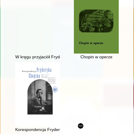
W kręgu przyjaciół Fryderyka Chopina - doktor Jan Matuszyńs
Chopin w operze
Korespondencja Fryderyka Chopina. T. 3 cz. 2,