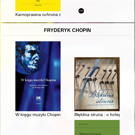
Karnoprawna ochrona symboli państwowych w okresie II Rzecz
FRYDERYK CHOPIN
W kręgu muzyki Chopina. Materiały z sesji naukowej 21-28 lut
Błękitna struna : o fortepiana