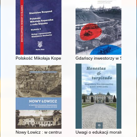
Polskość Mikołaja Kopernika z rodu Ślązaka
Gdańscy inwestorzy w Sopocie :
Nowy Łowicz : w centrum poligonu drawskiego od średniowiecz
Uwagi o edukacji moralnej synó