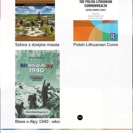
Szkice z dziejów miasta i gminy Iwaniska do początków XX wie
Polish-Lithuanian Commonwealth
Bitwa o Alpy 1940 : włoska inwazja na Francję