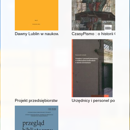
Dawny Lublin w naukowej karykaturze : w związku z książką K
CzasyPismo : o historii Górnego
Projekt przedsiębiorstw patronackich w XIX wieku na przykładz
Urzędnicy i personel pomocnic