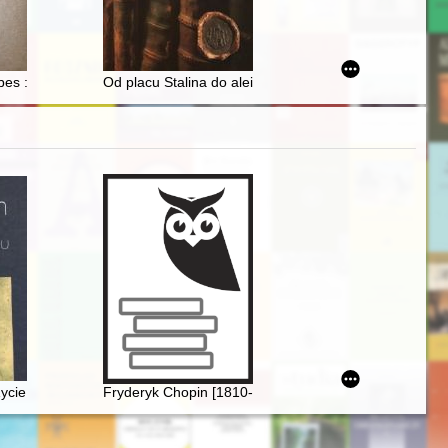
s, and duties in the political thought of the people's movement in the
skiego wobec powstania styczniowego
ń - Orawianin : 8.I.1927 - 14.XI.1983 : praca zbiorowa
bes : (miasto i jego mieszkańcy od połowy wieku XIX do roku 1939) : al
Od placu Stalina do alei Piłsudskiego : 70 lat Arch
ans
ycie i epoka
Fryderyk Chopin [1810-1849] i jego muzyka