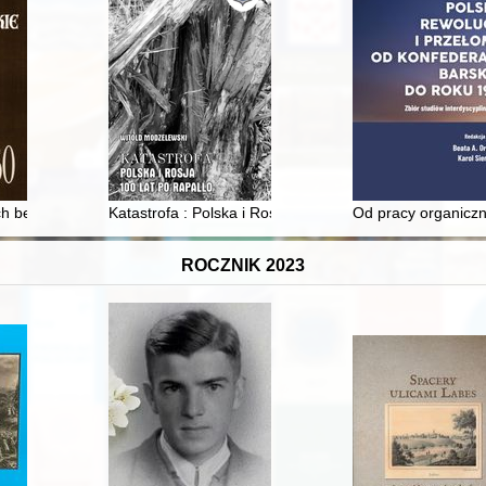
 i dziedzictwo = Kashubian emigration in the United States : history a
h bernardynów czyli Archiwum klasztoru wschowskiego Braci Mniejszy
Katastrofa : Polska i Rosja 100 lat po Rapallo. T. 9,
Od pracy organiczn
ROCZNIK 2023