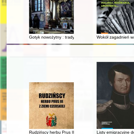
Gotyk nowożytny : tradycja gotycka w murowanej archite
Wokół zagadnień wars
Rudzińscy herbu Prus III z ziemi ciechanowskiej w archi
Listy emigracyjne d