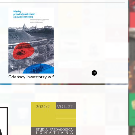
j
awskiego od średniowiecza do dziś
Gdańscy inwestorzy w Sopocie : prestiż finansowy i towarzyski lo