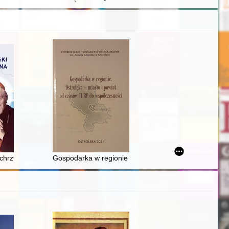
 przechowywane w zasobie Archiwum Państwowego w Bydgoszczy
rztu Polski w Kielcach i Wiślicy (16-17 lipca 1966 r.)
Gospodarka w regionie : Ostrołęka - miasto i powiat 