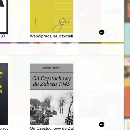
 Kamler w czterdziestopięciolecie pracy naukowej
. 33 (2023/2024)
Współpraca nauczycieli z rodzicami i środowiskiem sp
1834
go rodu Ukleja-Czarnowskich Augustyna Ukleja-Czarnowskiego i Elżbiet
Od Częstochowy do Zabrza 1945