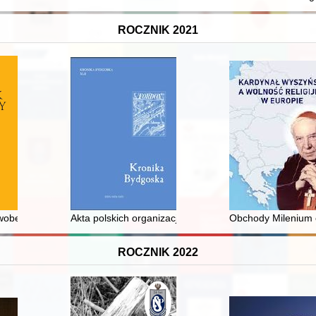
ROCZNIK 2021
szyńskiego
obec agresji tureckiej na Rzeczpospolitą w 1621 roku
Akta polskich organizacji, stowarzyszeń i związków
Obchody Milenium ch
ROCZNIK 2022