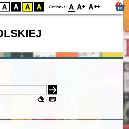
0
D
BW
YB
BY
F0
F1
F2
Czcionka:
OLSKIEJ