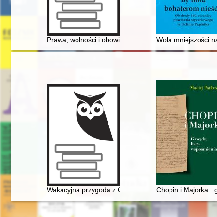
Prawa, wolności i obowiązki obywatelskie w myśli polity
Wola mniejszości n
Wakacyjna przygoda z Chopinem" w Muzeum Niepodleg
Chopin i Majorka : 