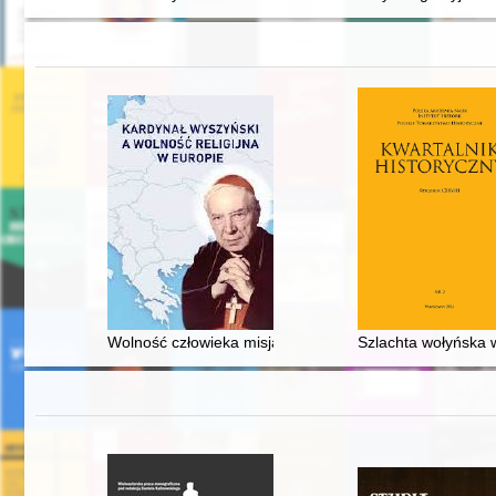
Wolność człowieka misją posługi kardynała Stefana Wy
Szlachta wołyńska w