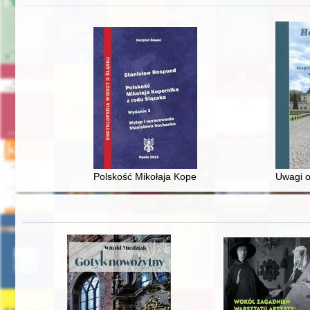
Polskość Mikołaja Kopernika z rodu Ślązaka
Uwagi o