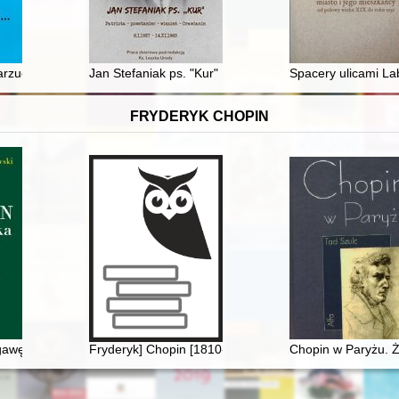
cznej ruchu ludowego w Drugiej Rzeczypospolitej = Civic rights, freedom
arzucona większości : postawy polityczne mieszkańców Królestwa Pol
Jan Stefaniak ps. "Kur" : patriota - powstaniec - więzie
Spacery ulicami La
FRYDERYK CHOPIN
łości
gawędy, listy, wspomnienia
Fryderyk] Chopin [1810-1849]. Człowiek, dzieło, rezon
Chopin w Paryżu. Ż