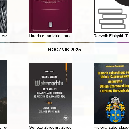
kturze kościelnej Wielkopolski i Polski środkowej w XVI i XVII wieku
ztatu artysty : malarza, rzeźbiarza, architekta... T. 2
Litteris et amicitia : studia ofiarowane Profesor Annie
Rocznik Elbląski. T
ROCZNIK 2025
waliach : ciechanowskie grodzkie wieczyste. T. 1
o rodziców : (z dołączeniem listów Michała Podczaszyńskiego) : 1832-
Geneza zbrodni : zbrodnie na polu walki
Historia zaborskie