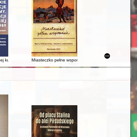
nd heritage
ch Obserwantów - recenzja]
ej ku wolnej Polsce : zbiorowe zmagania Polaków o narodowe przetrw
Miasteczko pełne wspomnień własnych i przyjaciół z 