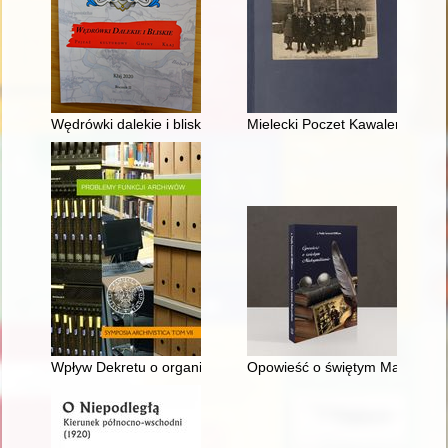
Wędrówki dalekie i bliskie : pejzaż kulturowy gminy Kłaj
Mielecki Poczet Kawalerów Orderu
Wpływ Dekretu o organizacji archiwów państwowych i opiece nad 
Opowieść o świętym Maksymilia