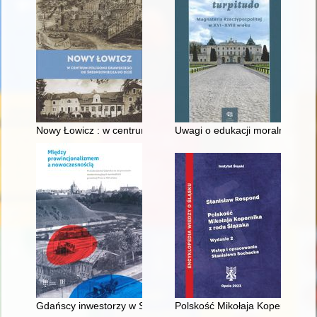
Nowy Łowicz : w centrum poligonu drawskiego od średniowiecz
Uwagi o edukacji moralnej synó
Gdańscy inwestorzy w Sopocie : prestiż finansowy i towarzyski
Polskość Mikołaja Kopernika z 