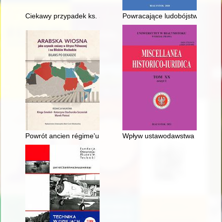
Ciekawy przypadek ks. Stefana Mieszczańskiego (1887-1958)
Powracające ludobójstwo w Eur
Powrót ancien régime'u : Egipt po Arabskiej Wiośnie
Wpływ ustawodawstwa III Rzesz