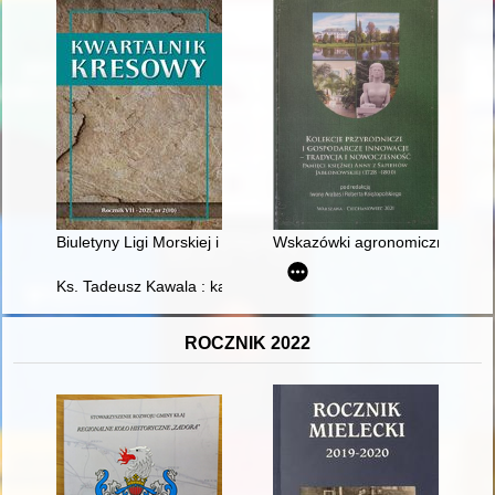
Biuletyny Ligi Morskiej i Kolonialnej z 1936 roku : (ze zbiorów
Wskazówki agronomiczne w XVII
Ks. Tadeusz Kawala : kapłan wierny Kościołowi i Ojczyźnie
ROCZNIK 2022