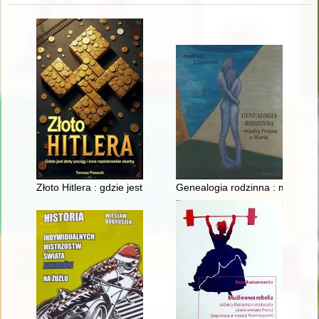
Złoto Hitlera : gdzie jest złoty pociąg i inne nazistowskie skarby
Genealogia rodzinna : między 