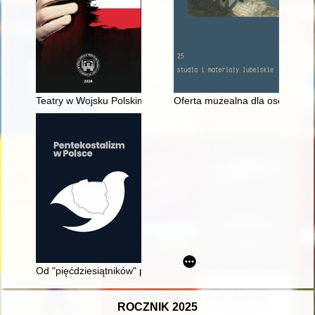
Teatry w Wojsku Polskim
Oferta muzealna dla osób g/Głuc
Od "pięćdziesiątników" przez "nogoumywalców" i "prostaków" 
ROCZNIK 2025