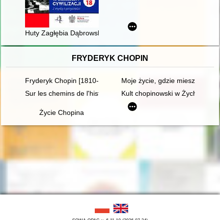
Huty Zagłębia Dąbrowskiego. Steel mills of Zagłębie Dąbrowsk
FRYDERYK CHOPIN
Fryderyk Chopin [1810-1849]. Ród i nazwisko jakiego nie zna
Moje życie, gdzie mieszka B[r]
Sur les chemins de l'histoire littéraire. En hommage à Maciej 
Kult chopinowski w Żychlinie
Życie Chopina