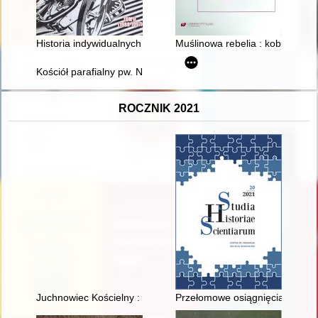
Historia indywidualnych mistrzostw świata juniorów na żużlu. T.
Muślinowa rebelia : kobiecy libe
Kościół parafialny pw. Najświętszego Serca Pana Jezusa w Wo
ROCZNIK 2021
Juchnowiec Kościelny : gmina na przedmieściach 1918-1989
Przełomowe osiągnięcia lwowski