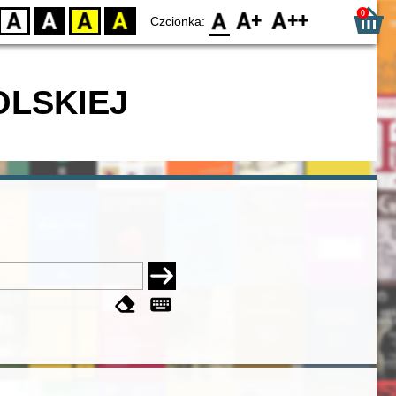
0
D
BW
YB
BY
F0
F1
F2
Czcionka:
OLSKIEJ