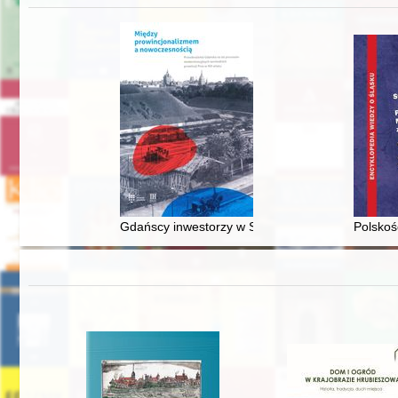
Gdańscy inwestorzy w Sopocie : prestiż finansowy
Polskoś