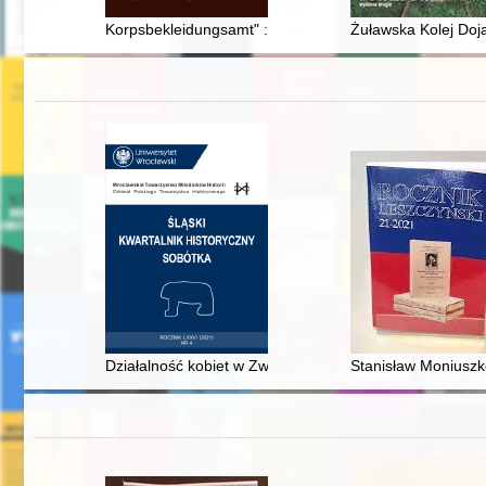
Korpsbekleidungsamt" : geneza : przyczynek do studi
Żuławska Kolej Do
Działalność kobiet w Związku Polaków "Zgoda" w RFN =
Stanisław Moniuszk