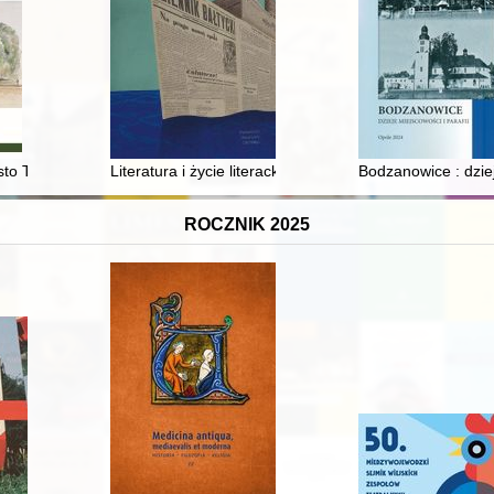
to Tkaczy (Zgierz)
Literatura i życie literackie na łamach „Dziennika Bałt
Bodzanowice : dziej
ROCZNIK 2025