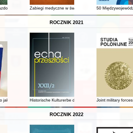
um architektoniczno-urbanistycznego zespołu Urzędu Umundurowania p
jazdowa
Zabiegi medyczne w świetle arabskiego traktatu Albu
50 Międzywojewódz
ROCZNIK 2021
 The activity of women in The Union of Poles "Unity" in West Germany
o jako kompozytor operowy w monografii Zdzisława Jachimeckiego (1
Historische Kulturerbe des Deutschordensstaates in
Joint military force
ROCZNIK 2022