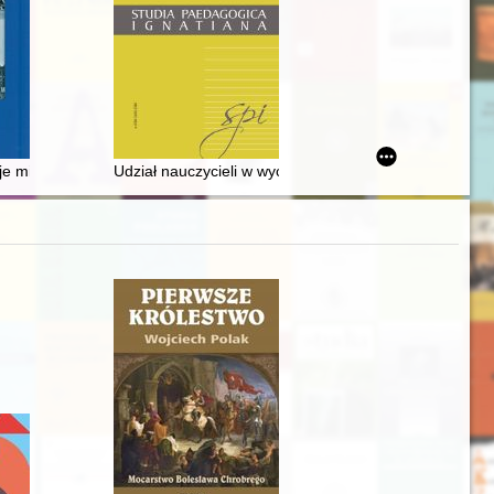
yckiego” w latach 1945-1956
e miejscowości i parafii
Udział nauczycieli w wychowaniu lotniczym w II Rzeczyp