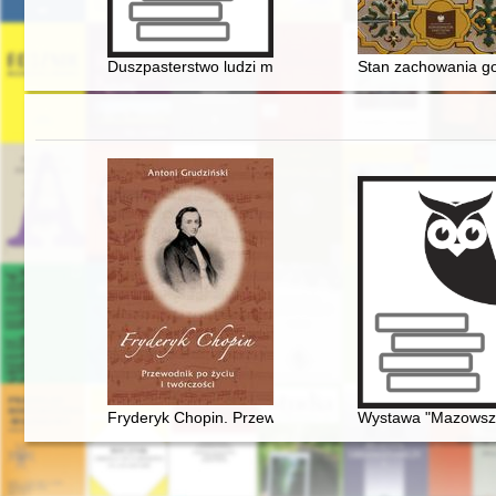
Duszpasterstwo ludzi morza w europejskich ośrodkach "
Stan zachowania go
Fryderyk Chopin. Przewodnik po życiu i twórczości
Wystawa "Mazowsze 