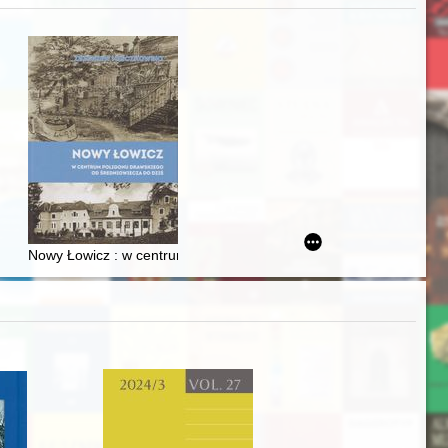
acheckich w XVI-wiecznej Rzeczypospolitej
Nowy Łowicz : w centrum poligonu drawskiego od średniowiecza d