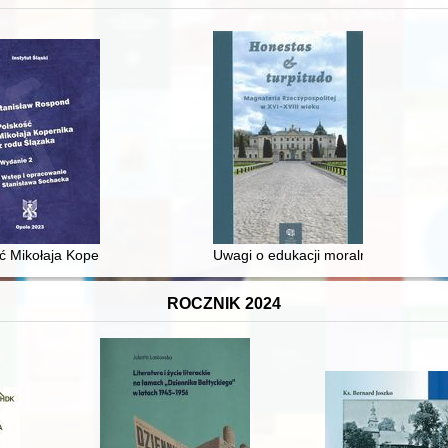
 i towarzyski lokalnego mieszczaństwa w 2. poł. XIX w
ć Mikołaja Kopernika z rodu Ślązaka
Uwagi o edukacji moralnej synów szl
ROCZNIK 2024