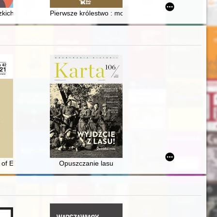
rzy ul. Wałowej w Gdańsku
casisa (936-1013) : współczesny komentarz medyczny
kich Sejmików Wiejskich Zespołów Teatralnych w Tarnogrodzie 1975-
Pierwsze królestwo : mocarstwo Bolesława Chrobrego
921)
 Preußen im Bewusstsein der Jugend Region Ermland-Masuren : Analy
s of East-Central Europe in the light of selected political concepts of the
Opuszczanie lasu