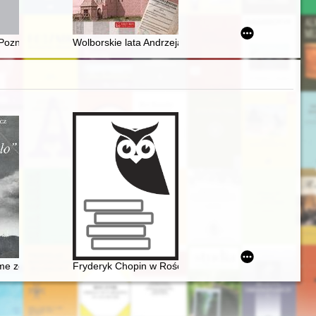
w Hawłowicach Górnych
 Poznaniu, 29 września 2023 r
Wolborskie lata Andrzeja Frycza Modrzewskiego
ch jako sposób budowania ekspozycji
aw established from sources
me zostało". Szlakiem Mickiewicza, Słowackiego, Chopina, Sienkiewi
Fryderyk Chopin w Rościszewie