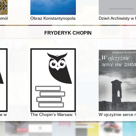
Stella Maris"
mółek szklanych odnalezionych w trakcie prac remontowych lamusa 
Obraz Konstantynopola w "Kronice" Wiktora z Tunnuny
Dzień Archiwisty w
FRYDERYK CHOPIN
w czasach Chopina" - połączenie środków tradycyjnych i nowoczesny
The Chopin's Warsaw. The Chopin's addresses in Wars
W ojczyźnie serce 