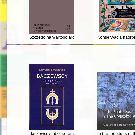
Szczególna wartość archiwum dr. Jana Zygmunta Robl
Konserwacja nagrob
Baczewscy : dzieje rodu od 1153 roku
In the footsteps of