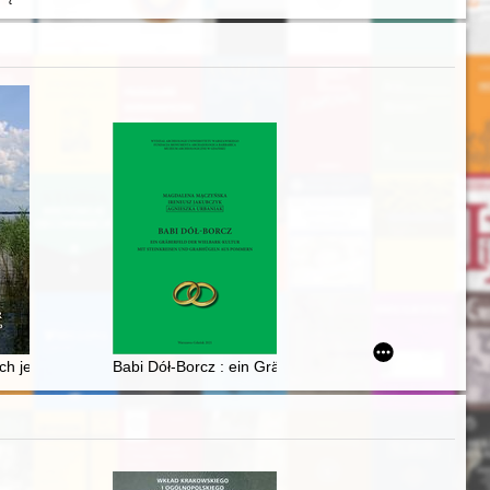
(2021)
ich jezior : wędrówki po gminie Węgorzewo
Babi Dół-Borcz : ein Gräberfeld der Wielbark-Kultur 