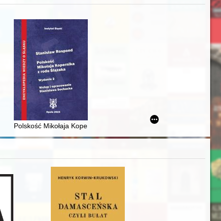
zczaństwa w 2. poł. XIX w
awskiego od średniowiecza do dziś
Polskość Mikołaja Kopernika z rodu Ślązaka