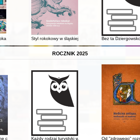
a
ka Iwona Odrowąża w prezbiterium bazyliki Świętej Trójcy Ojców Dom
Styl rokokowy w śląskiej sztuce wydawniczej
Bez ta Dziergowsko 
ROCZNIK 2025
 the cryptologists : people who defeated Enigma
Każdy rodzaj turystyki wymaga innego ekwipunku" : org
Od "zdrowego" rozs