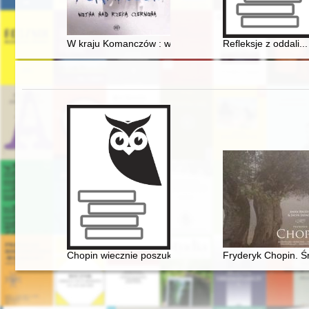
W kraju Komanczów : wojna nad Rzeką Czerwoną
Refleksje z oddali.
Chopin wiecznie poszukiwany. Historia Międzynarodow
Fryderyk Chopin. Ś