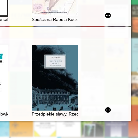
ciliation and Sino-Japanese reconciliation : comparative reflections
Spuścizna Raoula Koczalskiego w Bibliotece Państwowe
złowiek
Przedpiekle sławy. Rzecz o Chopinie