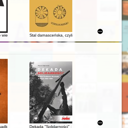
inikanów w Krakowie
wieś... : ...750 lat wydarzeń" : 750-lecie Dziergowic 1274-2024
Stal damasceńska, czyli Bułat
anizacja wypoczynku na łonie natury w świetle porad kierowanych do gos
ądku do wiedzy medycznej : zdrowie publiczne w wiktoriańskiej Anglii
Dekada "Solidarności" : Region Środkowo-Wschodni w