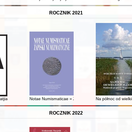
ROCZNIK 2021
atjia = Skarabeusz sercowy Paraczija
Notae Numismaticae = Zapiski Numizmatyczne. T. 16 
Na północ od wielk
ROCZNIK 2022