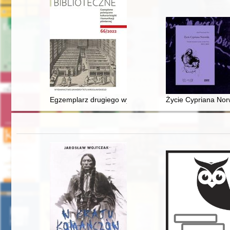
Egzemplarz drugiego wydania "De humani corporis fabri
Życie Cypriana Nor