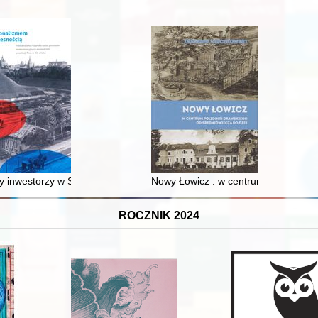
XVI-wiecznej Rzeczypospolitej
 inwestorzy w Sopocie : prestiż finansowy i towarzyski lokalnego mies
Nowy Łowicz : w centrum poligonu dr
ROCZNIK 2024