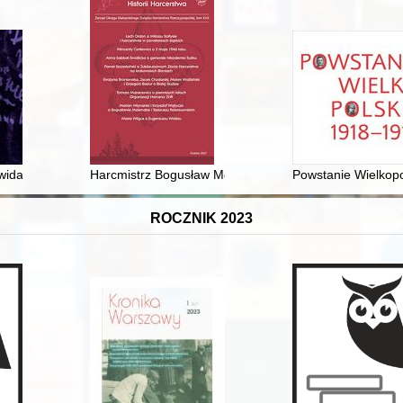
ca" Andreasa Vesaliusa (Bazylea 1555) w zbiorach Książnicy Cieszyńsk
wida : pamiątka dwusetnej rocznicy urodzin Poety : 1821-2021
Harcmistrz Bogusław Molenda (1928-1995) i harcmist
Powstanie Wielkopo
ROCZNIK 2023