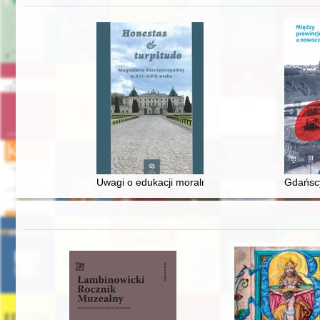
Uwagi o edukacji moralnej synów szlacheckich w 
Gdańscy