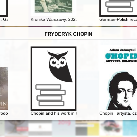
.. : Gąbino w pamięci mieszkańców
Kronika Warszawy. 2023, [nr] 1
German-Polish recon
FRYDERYK CHOPIN
ego Konkursu Pianistycznego im. Fryderyka Chopina w Warszawie
rodowisko społeczne, osobowość, założenia twórcze
Chopin and his work in the context of culture. Vol 1-2
Chopin : artysta, c