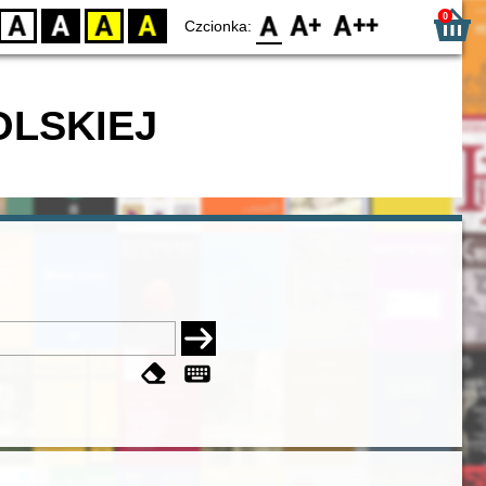
0
D
BW
YB
BY
F0
F1
F2
Czcionka:
OLSKIEJ