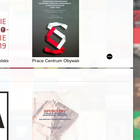
iej w Cieszynie. Cz. 2,
rz Tadeusz Rokossowski (1925-1996)
lskie 1918-1919 roku i jego uwarunkowania polityczne
Prace Centrum Obywatelskich Inicjatyw Ustawodawczych