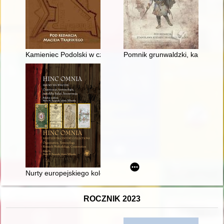
Kamieniec Podolski w czasie konfederacji targowickiej w wojny
Pomnik grunwaldzki, kapliczki 
Nurty europejskiego kolekcjonerstwa grafiki w wieku XIX : "casu
ROCZNIK 2023