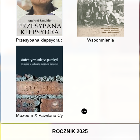
Przesypana klepsydra : historia życia i twórczości Eugeniusza 
Wspomnienia
Muzeum X Pawilonu Cytadeli Warszawskiej : od martyrologii 
ROCZNIK 2025