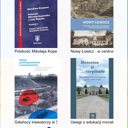
Polskość Mikołaja Kopernika z rodu Ślązaka
Nowy Łowicz : w centrum polig
Gdańscy inwestorzy w Sopocie : prestiż finansowy i towarzyski
Uwagi o edukacji moralnej synó