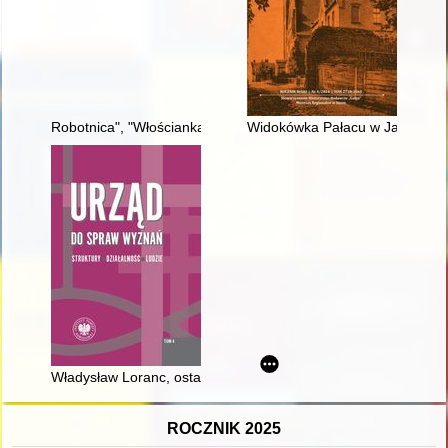
Robotnica", "Włościanka" i "Kobieta Sowiecka" : główne tytuły m
Widokówka Pałacu w Jawtach W
Władysław Loranc, ostatni kierownik Urzędu do spraw Wyznań :
ROCZNIK 2025