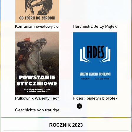
Komunizm światowy : od teorii do zbrodni
Harcmistrz Jerzy Piątek ps. "P
Pułkownik Walenty Teofil Lewandowski, naczelnik województw
Fides : biuletyn bibliotek koście
Geschichte von traurigen Orten Geschichte des Strafarbeitslage
ROCZNIK 2023