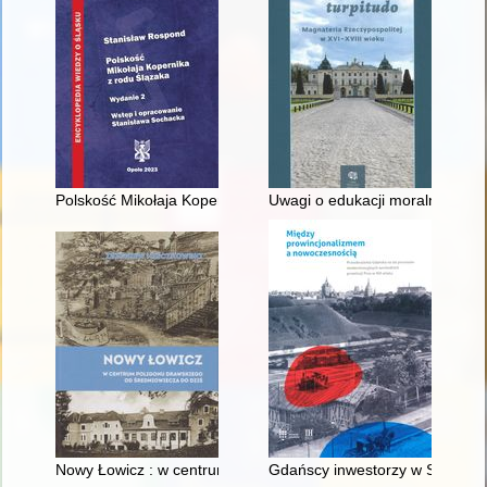
Polskość Mikołaja Kopernika z rodu Ślązaka
Uwagi o edukacji moralnej synó
Nowy Łowicz : w centrum poligonu drawskiego od średniowiecz
Gdańscy inwestorzy w Sopocie :