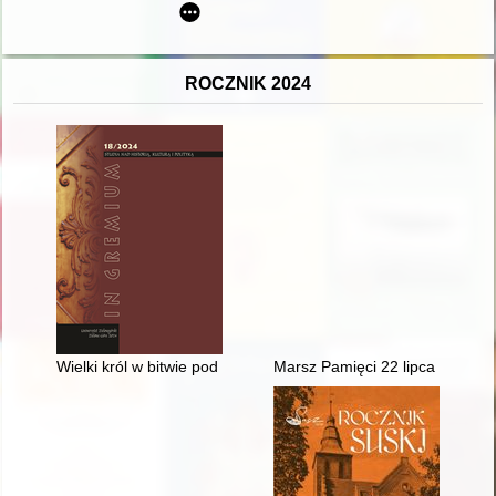
ROCZNIK 2024
Wielki król w bitwie pod Kunaksą (401 r. przed Chr.) w świetle 
Marsz Pamięci 22 lipca : rabini