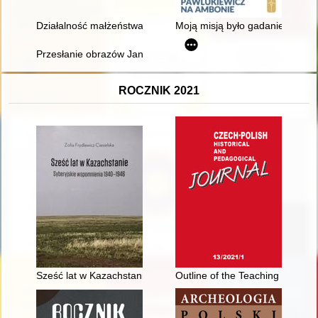
Działalność małżeństwa Biedrawów na rzecz Mazurów działdo
Moją misją było gadanie o Panu
Przesłanie obrazów Jana Henryka Rosena (1891-1982) w kapli
ROCZNIK 2021
Sześć lat w Kazachstanie : syberyjskie wspomnienia 1940-194
Outline of the Teaching Professi