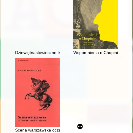
Dziewiętnastowieczne transkrypcje utworów Fryderyka Chopina.
Wspomnienia o Chopinie. Cz. 1
Scena warszawska oczami Fryderyka Chopina