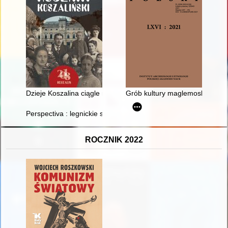
Dzieje Koszalina ciągle na nowo pisane
Grób kultury maglemoskiej w 
Perspectiva : legnickie studia teologiczno-historyczne. R. 20, n
ROCZNIK 2022