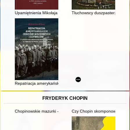
Upamiętnienia Mikołaja Kopernika przed jubileuszem 400-lecia
Tłuchowscy duszpasterze 1888
Repatriacja amerykańskich jeńców wojennych i cywilów z radzie
FRYDERYK CHOPIN
Chopinowskie mazurki - czyli folklor a pojęcie muzyki narodowe
Czy Chopin skomponował etiud