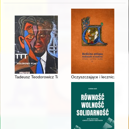
Tadeusz Teodorowicz Todorowski : TTT : "kolorowy ptak" : pra
Oczyszczające i lecznicze właści