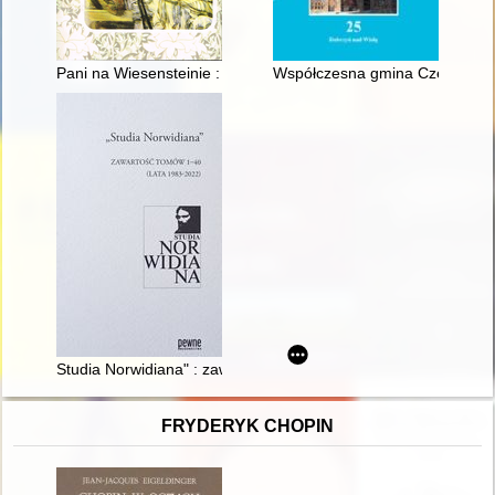
Pani na Wiesensteinie : Margarete Hauptmann 1875-1957
Współczesna gmina Czernikow
Studia Norwidiana" : zawartość tomów 1-40 (lata 1983-2022)
FRYDERYK CHOPIN