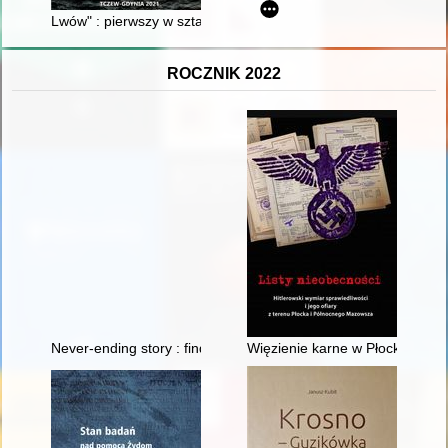
Lwów" : pierwszy w sztafecie
ROCZNIK 2022
Never-ending story : finds of ancient coins from Kuyavia
Więzienie karne w Płocku