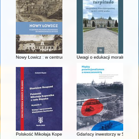
Nowy Łowicz : w centrum poligonu drawskiego od średniowiecz
Uwagi o edukacji moralnej synó
Polskość Mikołaja Kopernika z rodu Ślązaka
Gdańscy inwestorzy w Sopocie :