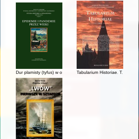
Dur plamisty (tyfus) w okupowanym Lwowie w latach 1941-1944 
Tabularium Historiae. T. 7 (2020