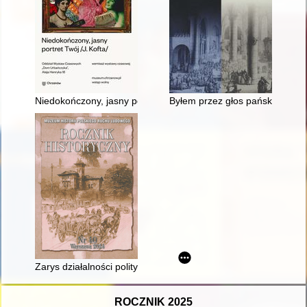
Niedokończony, jasny portret Twój... /J. Kofta/ : 8 grudnia 2023
Byłem przez głos pański upewni
Zarys działalności politycznej Wincentego Witosa od upadku jego
ROCZNIK 2025