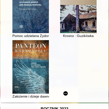
Pomoc udzielana Żydom i ich ratowanie w byłym województwie 
Krosno : Guzikówka
Założenie i dzieje dawnego cmentarza ewangelickiego w Szkla
ROCZNIK 2023