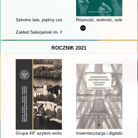
Szkolne lata, piękny czas... Zespół Szkół Ponadpodstawowych n
Równość, wolność, solidarność 
Zakład Salezjański im. Księdza Bosko w Oświęcimiu : kronika. T
ROCZNIK 2021
Grupa 49" azylem wolności twórczej (?)
Inwentaryzacja i digitalizacja d