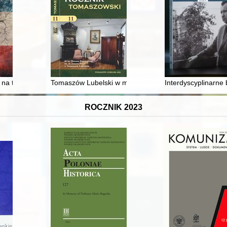
a tle Słowiańszczyzny : historia, kultura, język
Tomaszów Lubelski w moich wspomnieniach (1938-19
Interdyscyplinarne
ROCZNIK 2023