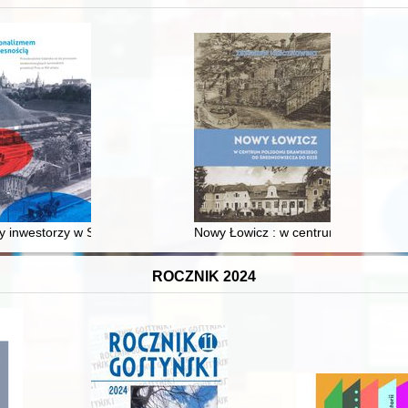
XVI-wiecznej Rzeczypospolitej
 inwestorzy w Sopocie : prestiż finansowy i towarzyski lokalnego mies
Nowy Łowicz : w centrum poligonu dr
ROCZNIK 2024