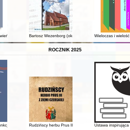
 Dnia
wieństwa ormiańskiego w Dziale Starych Druków Zakładu Narodowego i
Bartosz Wezenborg (około 1338-1393) : rycerz Wielkiej
Wieloczas i wielość
ROCZNIK 2025
nkcjonujące w rosyjskiej gwarze staroobrzędowców mieszkających w P
Rudzińscy herbu Prus III z ziemi ciechanowskiej w arch
Ustawa inspirująca