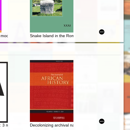
m. Ossolińskich we Wrocławiu : rekonesans badawczy w zakresie pro
 Polski
 modernizmów : o klasztornej heterochronii
Snake Island in the Romanian and Ukrainian narrative i
olsce
iwaliach : ciechanowskie grodzkie wieczyste. T. 2
 : 3 maj 1791 roku
Decolonizing archival narratives : exploring digital bias