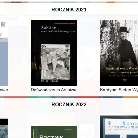
ROCZNIK 2021
warzysząca i przeciwpancerna batalionów piechoty Wojska Polskiego 
Doświadczenia Archiwum Państwowego w Katowicach w 
Kardynał Stefan Wys
ROCZNIK 2022