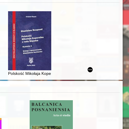
zczaństwa w 2. poł. XIX w
awskiego od średniowiecza do dziś
Polskość Mikołaja Kopernika z rodu Ślązaka