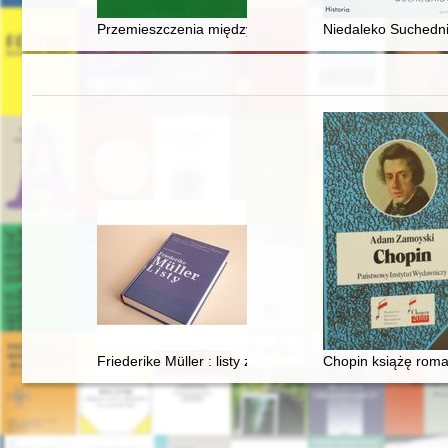
Przemieszczenia międzywojewódzkie ludności wojewód
Niedaleko Suchedn
Friederike Müller : listy z Paryża 1839-1845 : nauczan
Chopin książę rom