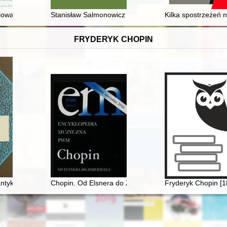
ztwa podlaskiego
iowa : gmina żydowska w Kamiennej do 1943 roku
Stanisław Salmonowicz (9 November 1931 - 24 May 2
Kilka spostrzeżeń 
FRYDERYK CHOPIN
ie i otoczenie Fryderyka Chopina w świetle korespondencji jego ulubion
antyków
Chopin. Od Elsnera do Zimermana. Encyklopedia mu
Fryderyk Chopin [1