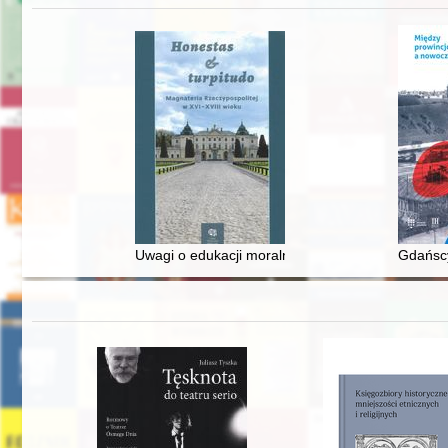
Uwagi o edukacji moralnej synów szlacheckich w 
Gdańscy