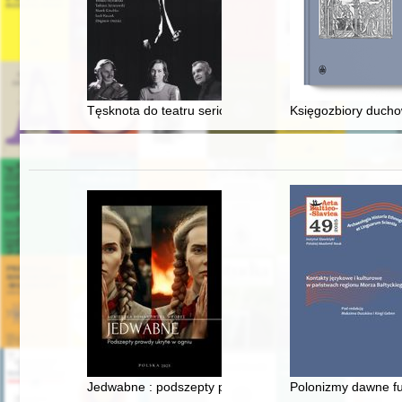
Tęsknota do teatru serio : rozmowy o Teatrze Ósmego
Księgozbiory ducho
Jedwabne : podszepty prawdy ukryte w ogniu
Polonizmy dawne fu