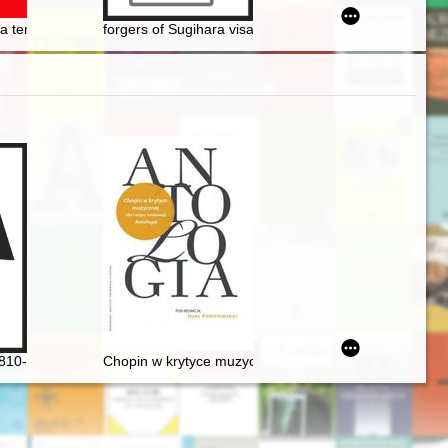
022)
na temat książki Krzysztofa Lesiakowskiego "Ignacy Loga-Sowiński (19
forgers of Sugihara visas
ej uczennicy
zyczna PWM
810-1849] i jego muzyka
Chopin w krytyce muzycznej (do I wojny światowej). An