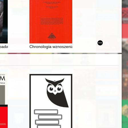
39)
 badania i konserwacja obrazu "Stygmatyzacja świętej Katarzyny Siene
Chronologia wznoszenia krzyżackiego murowanego zam