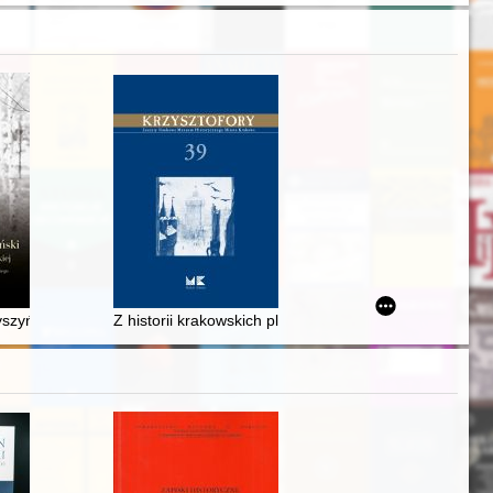
w 1939 r
przejmowaniu materiałów archiwalnych do systemu Archiwum Dokument
zyński : droga życia i posługi pasterskiej : praca zbiorowa
Z historii krakowskich plantacji : Planty w twórczości p