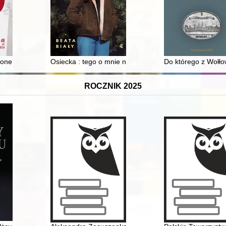
zone zwojennych gwałtów : refleksje nad książką Jakuba Gałęziowskieg
Osiecka : tego o mnie nie wiecie
Do którego z Wołłow
ROCZNIK 2025