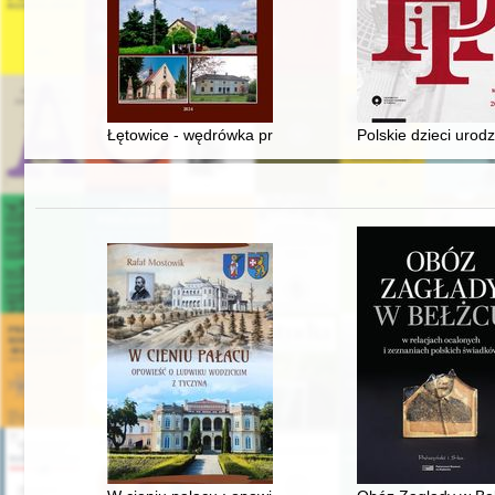
Łętowice - wędrówka przez dzieje
Polskie dzieci urod