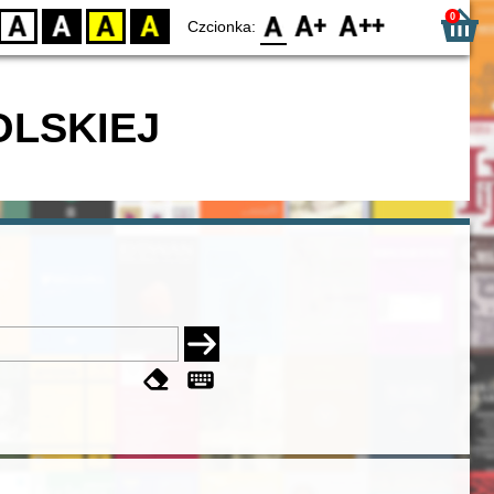
0
D
BW
YB
BY
F0
F1
F2
Czcionka:
OLSKIEJ