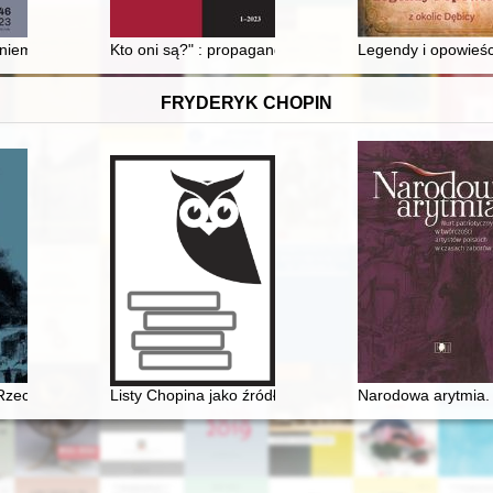
niemieckiej i internowania w Szwajcarii za lata 1944 i 1945 : (fragmenty
Kto oni są?" : propaganda antysowiecka w niemieckich
Legendy i opowieśc
FRYDERYK CHOPIN
 Rzecz o Chopinie
Listy Chopina jako źródło informacji do badań nad ro
Narodowa arytmia. 