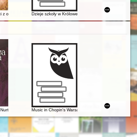
)
 broszurach polskojęzycznych z okresu II wojny światowej
i z okolic Dębicy
Dzieje szkoły w Królowej Polskiej w stuletniej historii je
dziną Tytusa Woyciechowskiego
Nurt patriotyczny w twórczości artystów polskich w czasach zaborów
Music in Chopin's Warsaw