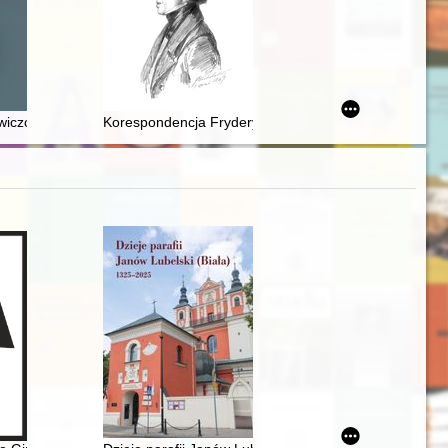
o "Niedopowiedziane biografie. Polskie dzieci urodzone zpowodu wojny
iczów herbu Bogoria należał unikalny liczman wileński? = To which of 
Korespondencja Fryderyka Chopina. T. 3 cz. 3,