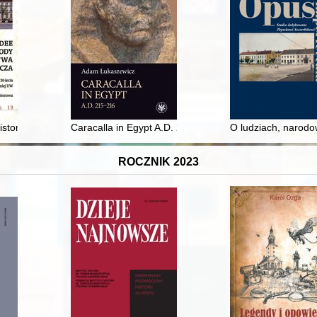
istorycznej koncepcji polskiego mediewisty Henryka Paszkiewicza (18
Caracalla in Egypt A.D. 215-216
O ludziach, narodo
ROCZNIK 2023