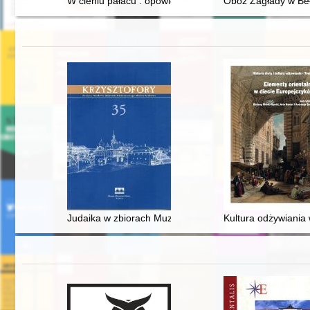
W cieniu pałacu : opowieść o Ludwiku Wodzickim z Ty
Obóz Zagłady w Beł
Judaika w zbiorach Muzeum Uniwersytetu Jagielloński
Kultura odżywiania