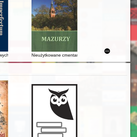
97-1979)
wych pamiątkach i pasji kolekcjonerskiej : Muzeum Narodowe Polskie w
Nieużytkowane cmentarze ewangelickie w Leśnym Ko