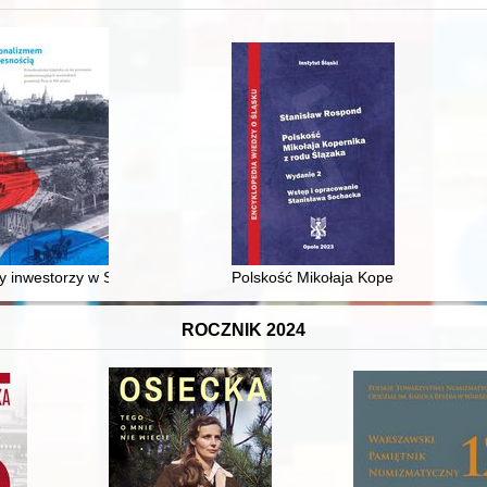
XVI-wiecznej Rzeczypospolitej
 inwestorzy w Sopocie : prestiż finansowy i towarzyski lokalnego mies
Polskość Mikołaja Kopernika z rodu 
ROCZNIK 2024