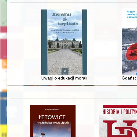
Uwagi o edukacji moralnej synów szlacheckich w 
Gdańscy