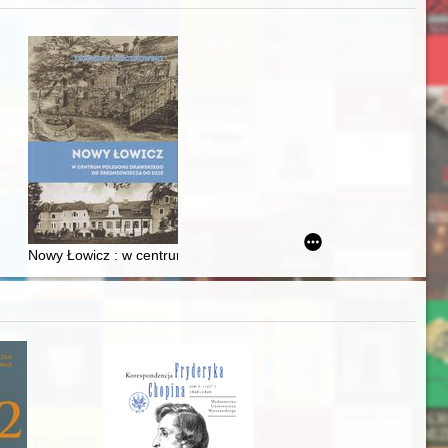
zczaństwa w 2. poł. XIX w
Ślązaka
Nowy Łowicz : w centrum poligonu drawskiego od średniowiecza d