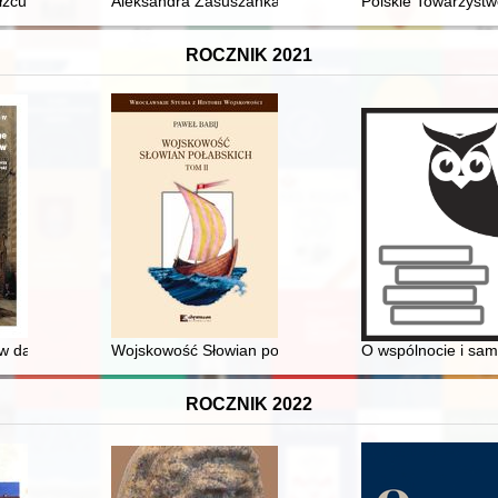
czyna
żcu : w relacjach ocalonych i zeznaniach polskich świadków
Aleksandra Zasuszanka-Dobrowolska (1906-1989) : życi
Polskie Towarzyst
ROCZNIK 2021
ego w Collegium Maius
 w dawnym Izraelu
Wojskowość Słowian połabskich. T. 2
O wspólnocie i sam
ROCZNIK 2022