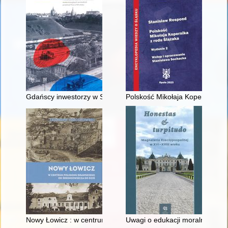
Gdańscy inwestorzy w Sopocie : prestiż finansowy i towarzyski
Polskość Mikołaja Kopernika z 
Nowy Łowicz : w centrum poligonu drawskiego od średniowiecz
Uwagi o edukacji moralnej synó