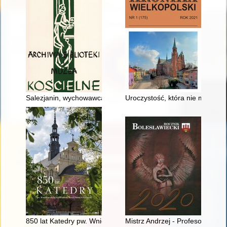
Salezjanin, wychowawca, artysta : życie i działalność koadiut
Uroczystość, która nie miała so
850 lat Katedry pw. Wniebowzięcia Najświętszej Maryi Panny w
Mistrz Andrzej - Profesor Pytl