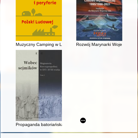
Muzyczny Camping w Lubaniu - wydarzenie w propagandowym pr
Rozwój Marynarki Wojennej Chi
Propaganda batoriańska wobec wojny Rzeczypospolitej z Moskw