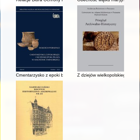
Cmentarzysko z epoki brązu i wczesnej epoki żelaza w Macho
Z dziejów wielkopolskiego organ