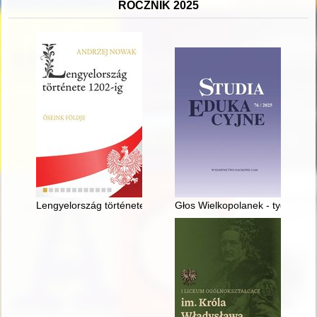
ROCZNIK 2025
Lengyelország története 1202-ig : Őseink földje
Głos Wielkopolanek - tygodnik 