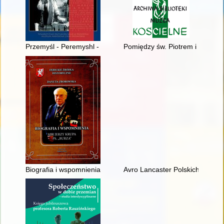
Przemyśl - Peremyshl - Primsel - Premissel : refleksje wokół 
Pomiędzy św. Piotrem i Sankt P
Biografia i wspomnienia : mjr Jerzy Krupa ps. "Burza"
Avro Lancaster Polskich Sił Po