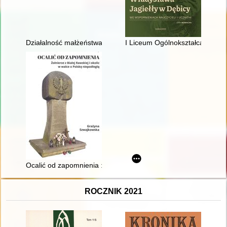
Działalność małżeństwa Biedrawów na rzecz Mazurów działdo
I Liceum Ogólnokształcące im. 
Ocalić od zapomnienia : żołnierze z Białej Rawskiej i okolic w 
ROCZNIK 2021