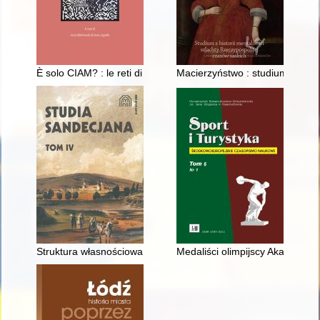
È solo CIAM? : le reti di contatti e la natura dei rapporti polacc
Macierzyństwo : studium z histo
Struktura własnościowa Kamionki Małej od średniowiecza do p
Medaliści olimpijscy Akademii 