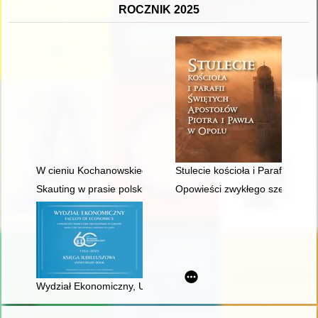
ROCZNIK 2025
W cieniu Kochanowskiego
Stulecie kościoła i Parafii Świ
Skauting w prasie polskiej z lat 1909-1911 : (teksty źródłowe)
Opowieści zwykłego szeregowca 
Wydział Ekonomiczny, Uniwersytet Marii Curie-Skłodowskiej w 