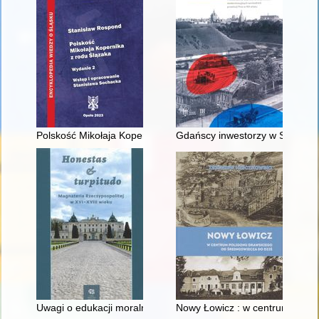
Polskość Mikołaja Kopernika z rodu Ślązaka
Gdańscy inwestorzy w Sopocie :
Uwagi o edukacji moralnej synów szlacheckich w XVI-wiecznej 
Nowy Łowicz : w centrum polig