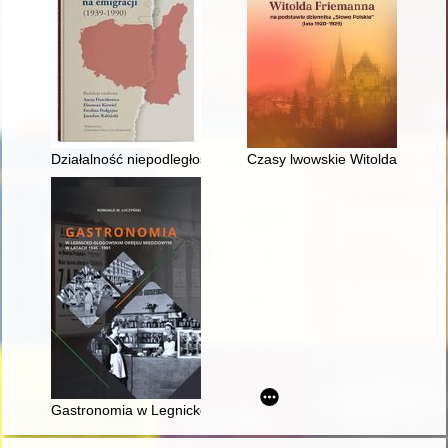
Działalność niepodległościowa prof. Andrzeja Ehrenkreutza j
Czasy lwowskie Witolda Frieman
Gastronomia w Legnicko-Głogowskim Okręgu Miedziowym w l