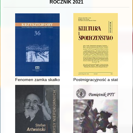
ROCZNIK 2021
Fenomen zamka skałkowego : skałki ze wzgórza wawelskiego od
Postmigracyjność a status symb