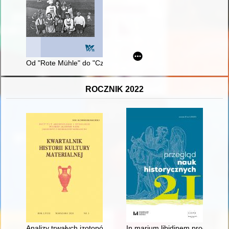
Od "Rote Mühle" do "Czerwonego Młyna", czyli Historia legnic
ROCZNIK 2022
Analizy trwałych izotopów a problem pochodzenia Słowian : z
In marium libidinem proclivus