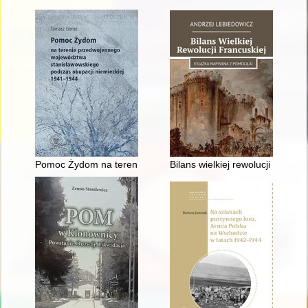
Pomoc Żydom na terenie przedwojennego województwa stanisł
Bilans wielkiej rewolucji francusk