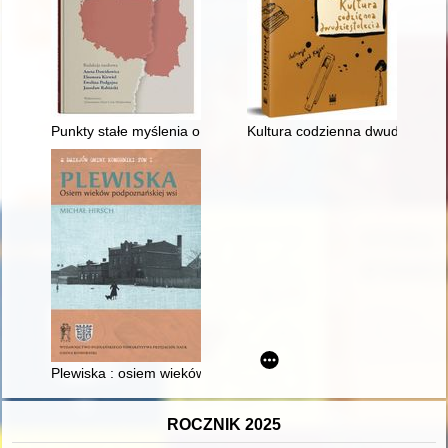
Punkty stałe myślenia o rzeczywistości politycznej zniewoleni
Kultura codzienna dwudziestole
Plewiska : osiem wieków podpoznańskiej wsi
ROCZNIK 2025