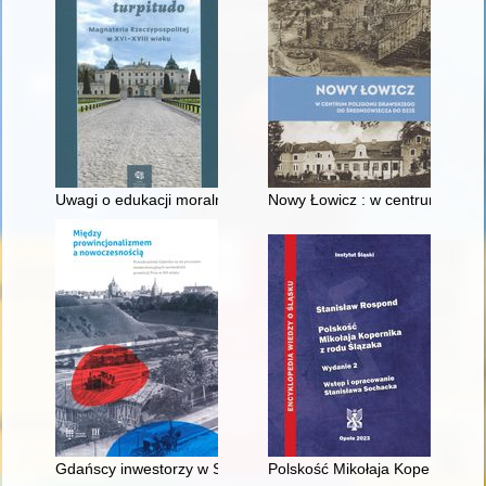
Uwagi o edukacji moralnej synów szlacheckich w XVI-wiecznej 
Nowy Łowicz : w centrum polig
Gdańscy inwestorzy w Sopocie : prestiż finansowy i towarzyski
Polskość Mikołaja Kopernika z 