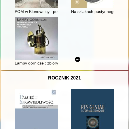
POM w Klonownicy : powstanie : rozwój : likwidacja
Na szlakach pustynnego losu :
Lampy górnicze : zbiory Muzeum Żup Krakowskich Wieliczka
ROCZNIK 2021