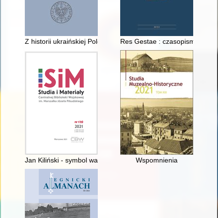
Z historii ukraińskiej Polonii : wybitni Polacy i Charków
Res Gestae : czasopismo histor
Jan Kiliński - symbol warszawskiej wolności = Jan Kiliński - a
Wspomnienia