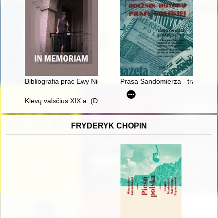
Bibliografia prac Ewy Niesiołowskiej-Śreniowskiej
Prasa Sandomierza - tradycje i
Klevų valsčius XIX a. (D. 4)
FRYDERYK CHOPIN