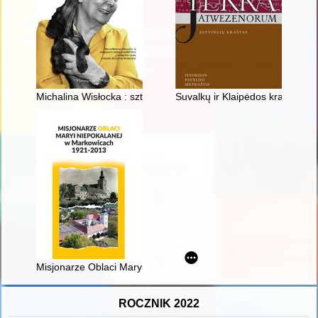
Michalina Wisłocka : sztuka kochania gorszycielki
Suvalkų ir Klaipėdos kraštų lietu
Misjonarze Oblaci Maryi Niepokalanej w Markowicach 1921-2
ROCZNIK 2022