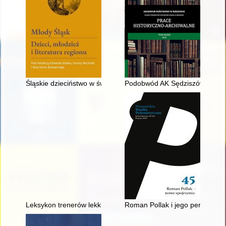
Śląskie dzieciństwo w świetle literatury wspomnieniowej
Podobwód AK Sędziszów-Ropcz
Leksykon trenerów lekkiej atletyki olimpijskiej reprezentacji Po
Roman Pollak i jego perspektyw