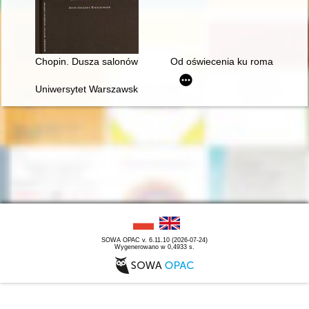
Chopin. Dusza salonów paryskich 1830-1848
Od oświecenia ku romantyzmowi i 
Uniwersytet Warszawski i młody Chopin
SOWA OPAC v. 6.11.10 (2026-07-24)
Wygenerowano w 0,4933 s.