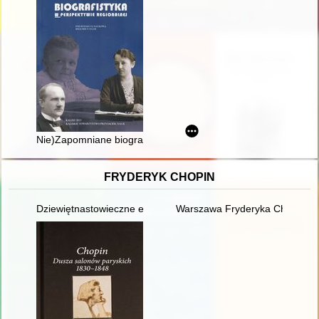
Nie)Zapomniane biografie kobiet aktywnych zawodowo i społecz
FRYDERYK CHOPIN
Dziewiętnastowieczne edycje dzieł Fryderyka Chopina jako aspek
Warszawa Fryderyka Chopina