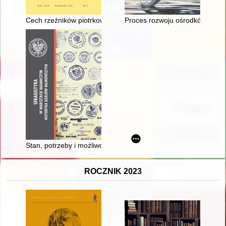
Cech rzeźników piotrkowskich w XVI-XVIII wieku - recenzja]
Proces rozwoju ośrodków osadni
Stan, potrzeby i możliwości badań nad pieczęciami polskimi z
ROCZNIK 2023