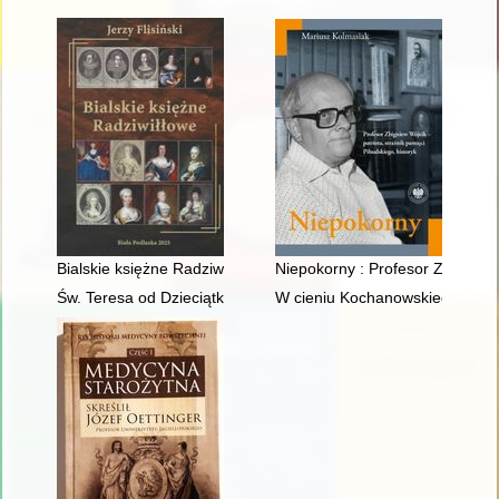
Bialskie księżne Radziwiłłowe
Niepokorny : Profesor Zbigniew W
Św. Teresa od Dzieciątka Jezus
W cieniu Kochanowskiego