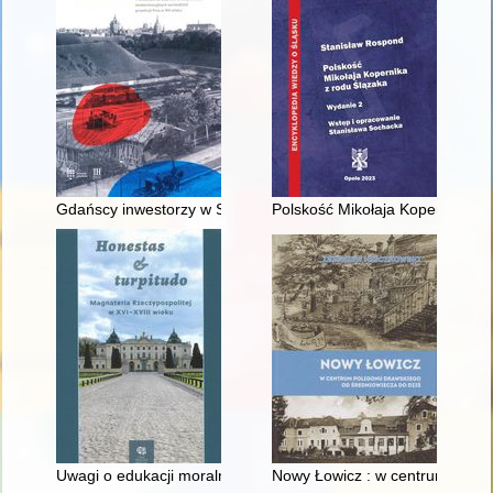
Gdańscy inwestorzy w Sopocie : prestiż finansowy i towarzyski
Polskość Mikołaja Kopernika z 
Uwagi o edukacji moralnej synów szlacheckich w XVI-wiecznej 
Nowy Łowicz : w centrum polig