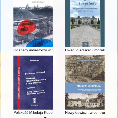
Gdańscy inwestorzy w Sopocie : prestiż finansowy i towarzyski
Uwagi o edukacji moralnej synó
Polskość Mikołaja Kopernika z rodu Ślązaka
Nowy Łowicz : w centrum polig