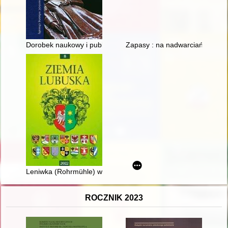
Dorobek naukowy i publicystyczny oraz artystyczne formy upa
Zapasy : na nadwarciańskiej m
Leniwka (Rohrmühle) w okolicy Świebodzina : próba opowiedzen
ROCZNIK 2023