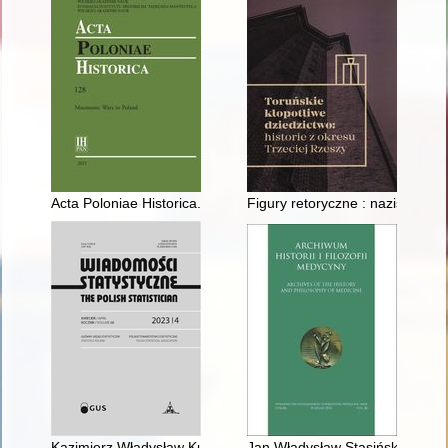
Acta Poloniae Historica. [T.] 128 (2023)
Figury retoryczne : nazistowskie
Kazimierz Władysław Kumaniecki - inicjator powstania Polskiego
Jan Władysław Stasiński (1869-1