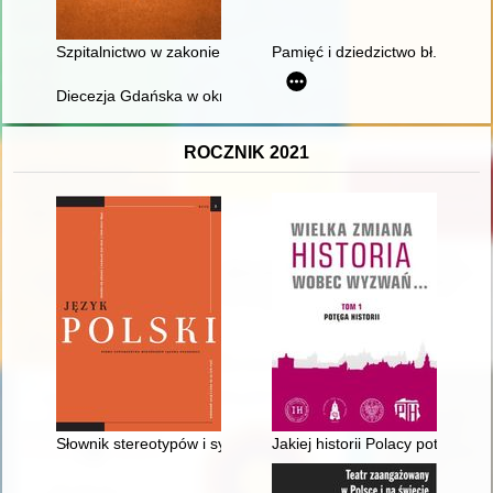
Szpitalnictwo w zakonie świętego Jana Jerozolimskiego w śre
Pamięć i dziedzictwo bł. księdz
Diecezja Gdańska w okresie komunizmu (1945-1989) : rys hist
ROCZNIK 2021
Słownik stereotypów i symboli ludowych. T. 2, Rośliny. 2 - recen
Jakiej historii Polacy potrzebują