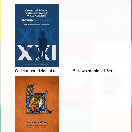
Opieka nad dziećmi na ziemiach polskich w XIX-XXI wieku : sło
Sprawozdanie z I Seminarium war