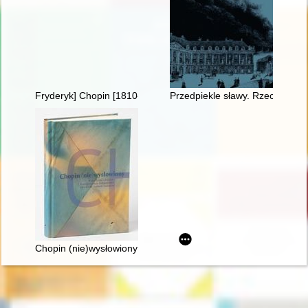
Fryderyk] Chopin [1810-1849] i George Sand [1804-1876] miło
Przedpiekle sławy. Rzecz o Cho
Chopin (nie)wysłowiony : wokół listów Chopina... : korespond