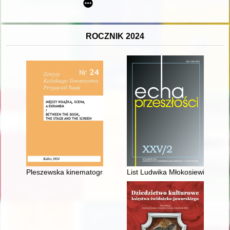
ROCZNIK 2024
Pleszewska kinematografia w okresie międzywojennym
List Ludwika Młokosiewicza (18