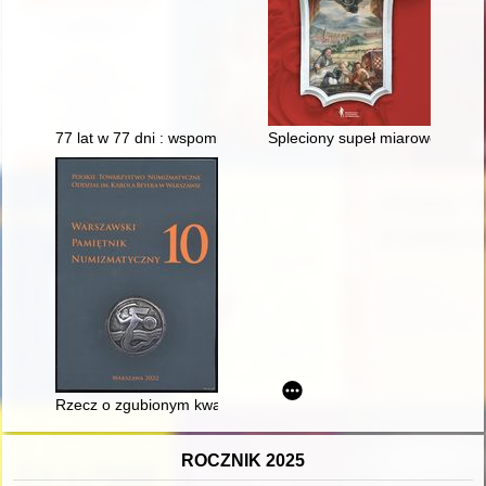
77 lat w 77 dni : wspomnienia
Spleciony supeł miarowo / Drga 
Rzecz o zgubionym kwartniku i pożyczonej babce = On a lost 
ROCZNIK 2025