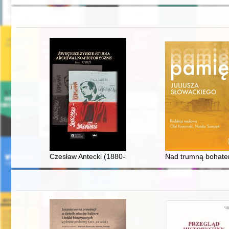
Czesław Antecki (1880-1932) : szkic biograficzny
Nad trumną bohate