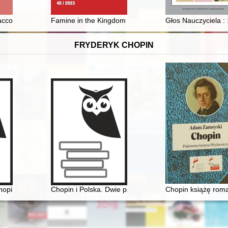
at form i gatunków klasyczno-romantycznych
lacco-italiani 1944-1980
Famine in the Kingdom of Poland in the mid-19th cent
Głos Nauczyciela :
FRYDERYK CHOPIN
-28 lutego 2011 roku
hopina. Chopin Museum
Chopin i Polska. Dwie pasje życia Gastona Belotti [192
Chopin książę rom