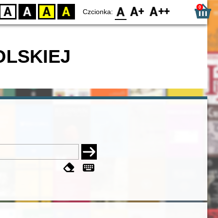
0
D
BW
YB
BY
F0
F1
F2
Czcionka:
OLSKIEJ