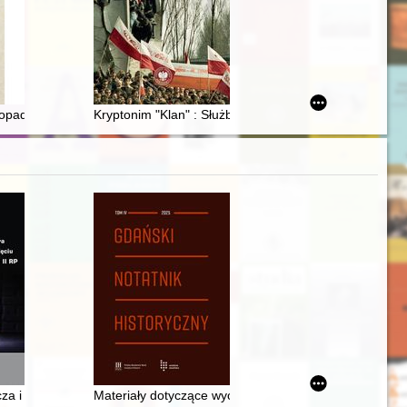
arych Druków Zakładu Narodowego im. Ossolińskich we Wrocławiu : r
stopada : monarchii habsburskiej i Polaków wzajemne rozstawanie
Kryptonim "Klan" : Służba Bezpieczeństwa wobec NSZZ
ii 1939 r. w jednostkach myśliwskich
iczny i etymologiczny
a i liberalizm ekonomiczny kontra interwencjonizm państwowy w ujęciu 
Materiały dotyczące wychodźstwa z terenu powiatu 