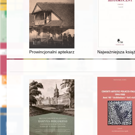
Prowincjonalni aptekarze w świetle "Pigularza" Wacław
Najważniejsza książ