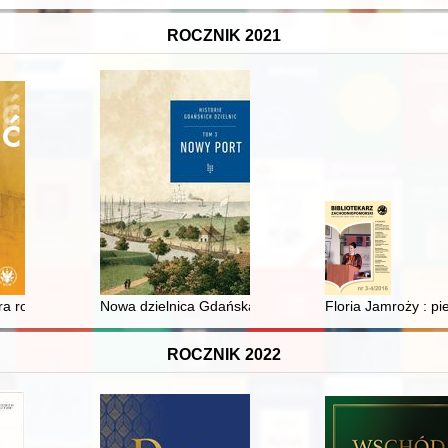
ROCZNIK 2021
ra romantycznego
Nowa dzielnica Gdańska : radykalne plany przebudowy
Floria Jamroży : pi
ROCZNIK 2022