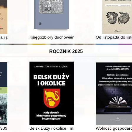
 przykładzie konserwacji kościoła pw. św. Mikołaja w Skrzydlnej
wa i położnictwa w Krakowie
Księgozbiory duchowieństwa ormiańskiego w Dziale St
Od listopada do li
ROCZNIK 2025
39 : słownik biograficzny pilotów polskich walczących podczas kampan
Belsk Duży i okolice : mały słownik historyczno-geograf
Wolność gospodarcz