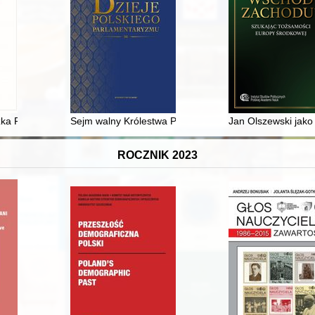
a Gąsiorowskiego : (XIX/XX w.)
ka PRL : "Siedem polskich grzechów głównych" i spory ideowe lat sześ
Sejm walny Królestwa Polskiego w XV-XVI wieku
Jan Olszewski jako
ROCZNIK 2023