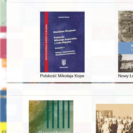
Polskość Mikołaja Kopernika z rodu Ślązaka
Nowy Ło