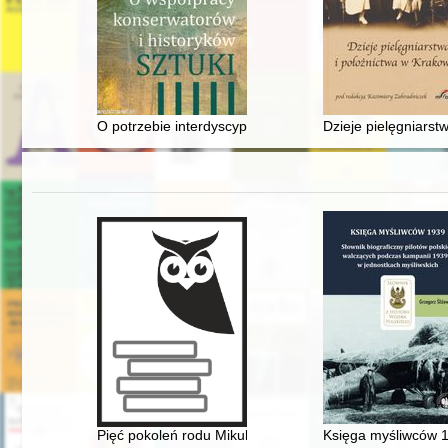
O potrzebie interdyscyplinarnych badań i współpracy na
Dzieje pielęgniarst
Pięć pokoleń rodu Mikulskich. T. 1
Księga myśliwców 19