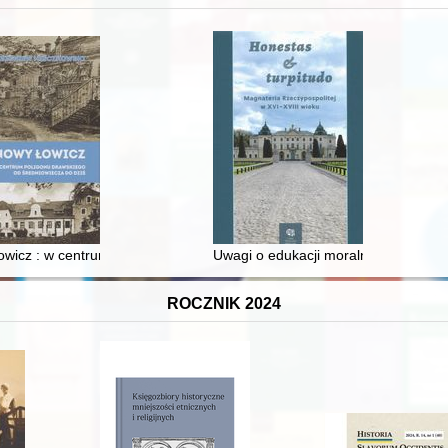
wicz : w centrum poligonu drawskiego od średniowiecza do dziś
Uwagi o edukacji moralnej synów szl
ROCZNIK 2024