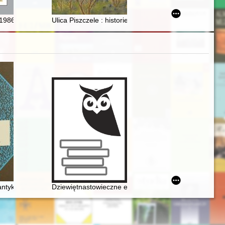
ury, exemplified by the Augustów Governorate = Głód w Królestwie Pol
 1986-2015 : zawartość
Ulica Piszczele : historie domów i ludzi z Sandomierze
0-1985]
antyków
Dziewiętnastowieczne edycje dzieł Fryderyka Chopina ja