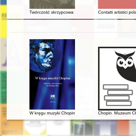
Twórczość skrzypcowa Karola Lipińskiego - konglomer
Contatti artistici po
W kręgu muzyki Chopina. Materiały z sesji naukowej 21
Chopin. Muzeum C