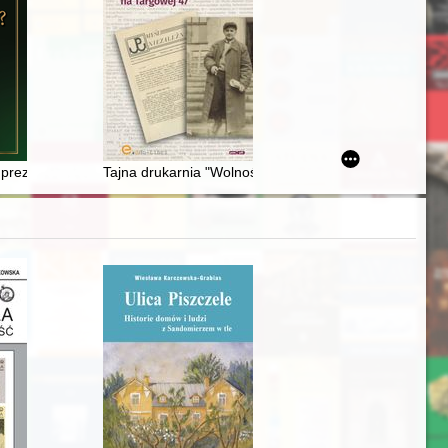
ćdziesiątych
 prezes Rady Ministrów
Tajna drukarnia "Wolność" na Targowej 47