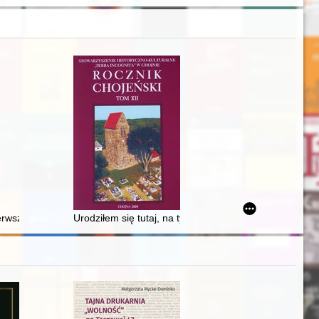
 Nowego Portu i projekty zrealizowane po roku 1945
erwsza bibliotekarka w Ińsku
Urodziłem się tutaj, na tych ziemiach