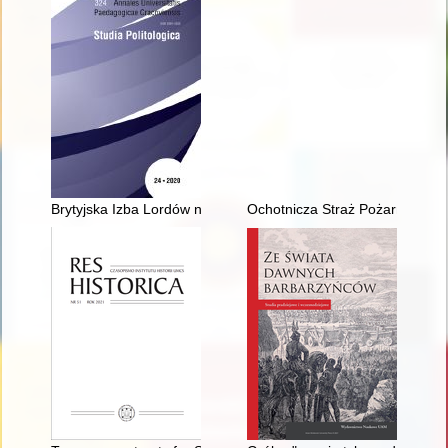
Brytyjska Izba Lordów na przełomie XIX i XX wieku : ewolucja 
Ochotnicza Straż Pożarna Zato