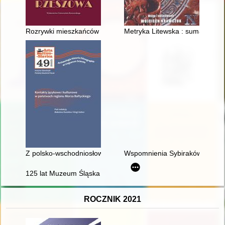
Rozrywki mieszkańców międzywojennego Rzeszowa
Metryka Litewska : sumariusz k
Z polsko-wschodniosłowiańskich kontaktów językowych : szyk p
Wspomnienia Sybiraków : zbiór 
125 lat Muzeum Śląska Opolskiego
ROCZNIK 2021