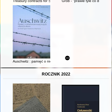
Treasury contracts for Sambor crown estate in the second half
Grób - "prawie tyle co dom" : 
Auschwitz : pamięć o nieheteronormatywnych ofiarach obozu
ROCZNIK 2022