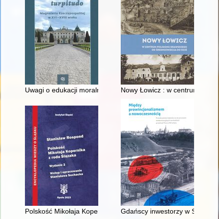
Uwagi o edukacji moralnej synów szlacheckich w XVI-wiecznej 
Nowy Łowicz : w centrum polig
Polskość Mikołaja Kopernika z rodu Ślązaka
Gdańscy inwestorzy w Sopocie :