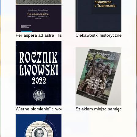
Per aspera ad astra : listy Leona Cienkowskiego (1822-1887)
Ciekawostki historyczne o Trz
Wierne płomienie” : lwowska konspiracyjna antologia poetycka
Szlakiem miejsc pamięci ziemi wa