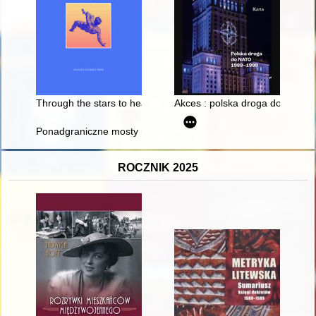
Through the stars to health", or Latromathematics in rescue of
Akces : polska droga do NATO
Ponadgraniczne mosty redaktor Ewy Mielczarek w XX i XXI w. = 
ROCZNIK 2025