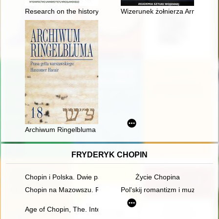
Research on the history of libraries and librarianship in Polan
Wizerunek żołnierza Armii Cze
Archiwum Ringelbluma : konspiracyjne archiwum getta Warszaw
FRYDERYK CHOPIN
Chopin i Polska. Dwie pasje życia Gastona Belotti [1920-1985]
Życie Chopina
Chopin na Mazowszu. Przewodnik po miejscach historycznych
Pol'skij romantizm i muzykal'naj
Age of Chopin, The. Interdisciplinary inquiries