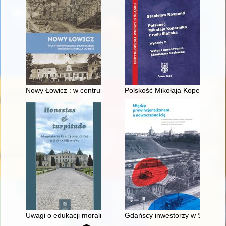
Nowy Łowicz : w centrum poligonu drawskiego od średniowiecz
Polskość Mikołaja Kopernika z 
Uwagi o edukacji moralnej synów szlacheckich w XVI-wiecznej 
Gdańscy inwestorzy w Sopocie :