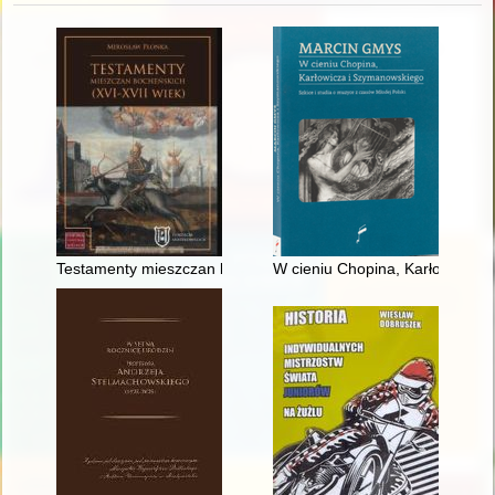
Testamenty mieszczan bocheńskich : (XVI - XVII wiek)
W cieniu Chopina, Karłowicza i