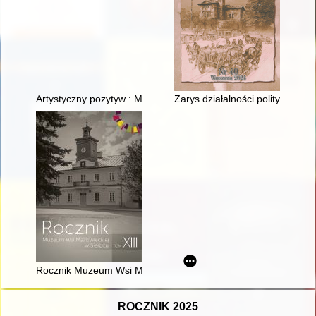
Artystyczny pozytyw : Małgorzata i Jerzy Soremscy : 45 lat pr
Zarys działalności politycznej W
Rocznik Muzeum Wsi Mazowieckiej w Sierpcu. T. 13 (2024)
ROCZNIK 2025