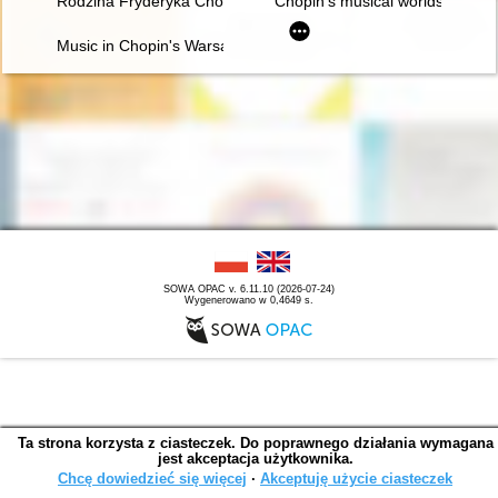
Rodzina Fryderyka Chopina. Fakty i domniemania
Chopin's musical worlds the 18
Music in Chopin's Warsaw
SOWA OPAC v. 6.11.10 (2026-07-24)
Wygenerowano w 0,4649 s.
Ta strona korzysta z ciasteczek. Do poprawnego działania wymagana
jest akceptacja użytkownika.
Chcę dowiedzieć się więcej
∙
Akceptuję użycie ciasteczek