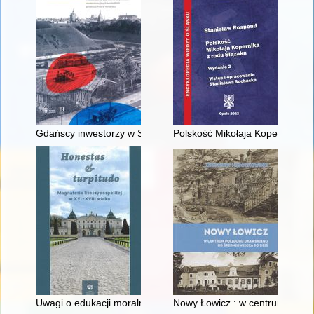
Gdańscy inwestorzy w Sopocie : prestiż finansowy i towarzyski
Polskość Mikołaja Kopernika z 
Uwagi o edukacji moralnej synów szlacheckich w XVI-wiecznej 
Nowy Łowicz : w centrum polig