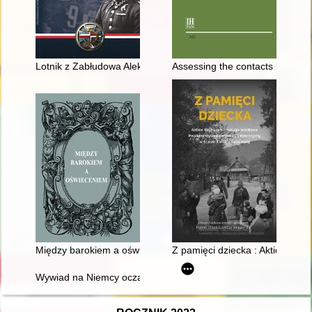
Lotnik z Zabłudowa Aleksander Szot(t) : w służbie Rzeczypospo
Assessing the contacts between
Między barokiem a oświeceniem : Ignacy Krasicki i jego czasy
Z pamięci dziecka : Aktion Say
Wywiad na Niemcy oczami kierownika Referatu "Zachód" Oddz