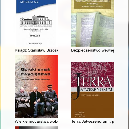
Ksiądz Stanisław Brzóska (1834-1865)
Bezpieczeństwo wewnętrzne wo
Wielkie mocarstwa wobec sprawy polskiej - nadzieje i rzeczywi
Terra Jatwezenorum : jotvingiu k