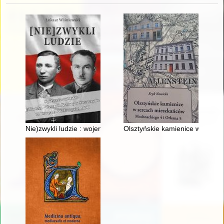
Nie)zwykli ludzie : wojenne losy kawalerzysty Józefa Zabiłowic
Olsztyńskie kamienice w serca