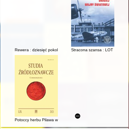
Rewera : dziesięć pokoleń rodziny od połowy XVIII wieku do 2
Stracona szansa : LOT w począ
Potoccy herbu Pilawa w "Traktacie o familiach i koligacjach" J