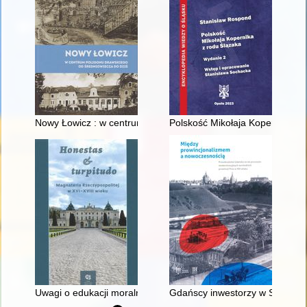
Nowy Łowicz : w centrum poligonu drawskiego od średniowiecz
Polskość Mikołaja Kopernika z 
Uwagi o edukacji moralnej synów szlacheckich w XVI-wiecznej 
Gdańscy inwestorzy w Sopocie :