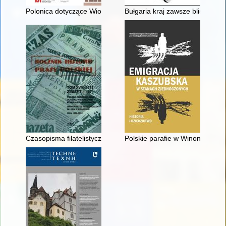
Polonica dotyczące Wiosny Ludów z kolekcji Georga Friedlaend
Bułgaria kraj zawsze bliski Pols
Czasopisma filatelistyczne w Polsce po 1945 r. : próba charakt
Polskie parafie w Winonie i ic