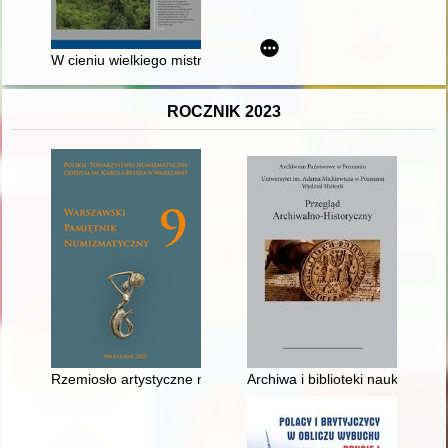
W cieniu wielkiego mistrza : Teodora Matejko : zarys biografii
ROCZNIK 2023
Rzemiosło artystyczne numizmatami zdobione w zbiorach Centru
Archiwa i biblioteki naukowe —