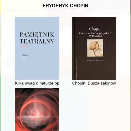
FRYDERYK CHOPIN
Kilka uwag o naturze opery, czyli dlaczego Fryderyk Chopin ni
Chopin. Dusza salonów parysk