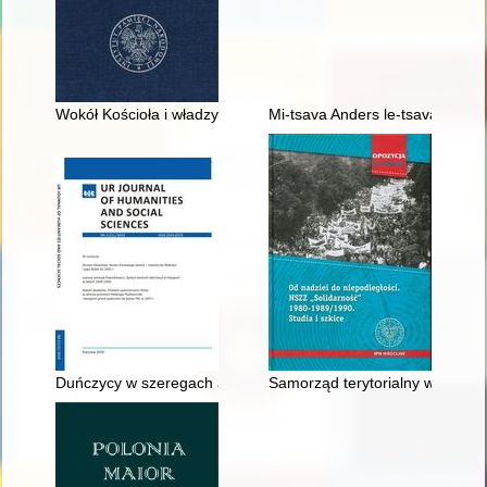
Wokół Kościoła i władzy : studia dedykowane ks. prof. dr. hab
Mi-tsava Anders le-tsava Israel 
Duńczycy w szeregach armii brytyjskiej w Mandacie Palestyny
Samorząd terytorialny w Polsc