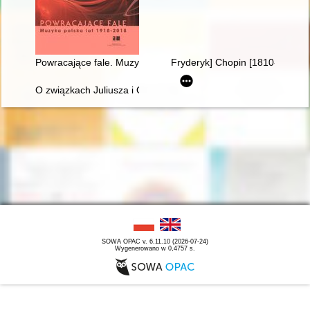
Powracające fale. Muzyka polska lat 1918-2018
Fryderyk] Chopin [1810-1849]
O związkach Juliusza i Oskara Kolbergów z Fryderykiem Cho
SOWA OPAC v. 6.11.10 (2026-07-24)
Wygenerowano w 0,4757 s.