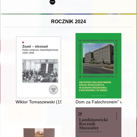
ROCZNIK 2024
Wiktor Tomaszewski (1907-1995) : szkic do portretu
Dom za Falochronem” w Gdyni : w