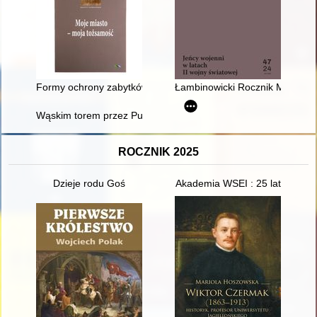
Formy ochrony zabytków w Zakopanem
Łambinowicki Rocznik Muzealny :
Wąskim torem przez Puszczę Sandomierską
ROCZNIK 2025
Dzieje rodu Goś
Akademia WSEI : 25 lat