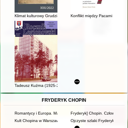
Klimat kulturowy Grudziądza i miast Prus Zachodnich w drugiej 
Konflikt między Pacami a Leszcz
Tadeusz Kuźma (1925-2022)
FRYDERYK CHOPIN
Romantycy i Europa. Marzenia, doświadczenia, propozycje
Fryderyk] Chopin. Człowiek, dzi
Kult Chopina w Warszawie pod zaborem rosyjskim
Ojczyste szlaki Fryderyka Chop