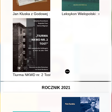
Jan Kluska z Godowej : przez ścianę śmierci
Leksykon Wielopolski : na 25 le
Tiurma NKWD nr. 2 Tost" : das sowjetische Gefängnis in Tost 
ROCZNIK 2021