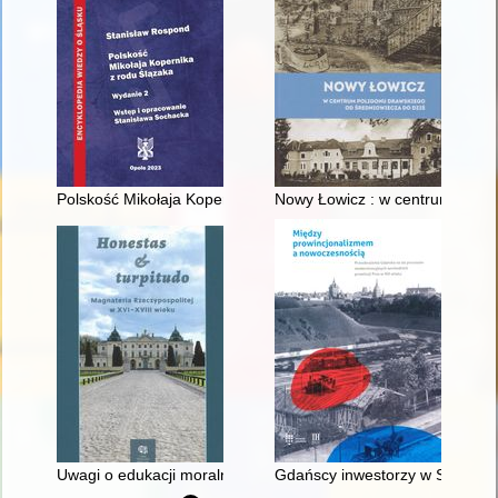
Polskość Mikołaja Kopernika z rodu Ślązaka
Nowy Łowicz : w centrum polig
Uwagi o edukacji moralnej synów szlacheckich w XVI-wiecznej 
Gdańscy inwestorzy w Sopocie :