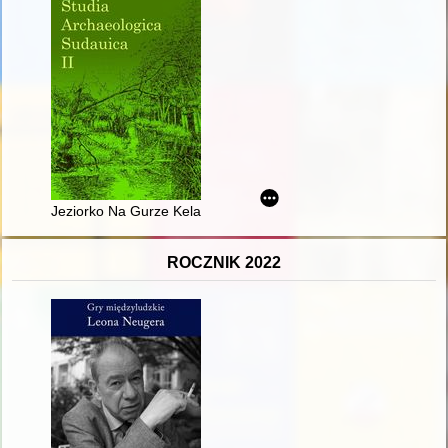
Jeziorko Na Gurze Kelay pod Horodzisczem Surpel..." : wsch
ROCZNIK 2022