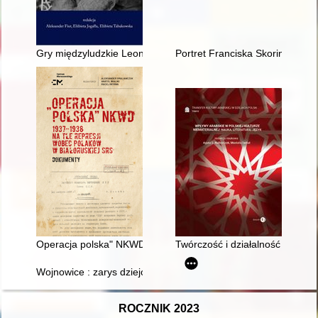
Gry międzyludzkie Leona Neugera
Portret Franciska Skoriny : k 5
Operacja polska" NKWD 1937-1938 na tle represji wobec Pola
Twórczość i działalność artyst
Wojnowice : zarys dziejów wsi 1352-2022
ROCZNIK 2023