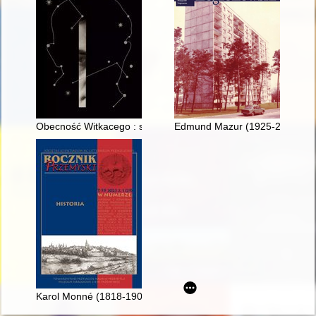
Obecność Witkacego : szkice i materiały do dziejów recepcji
Edmund Mazur (1925-2016)
Karol Monné (1818-1905) w testamencie o sobie i swojej rodzi