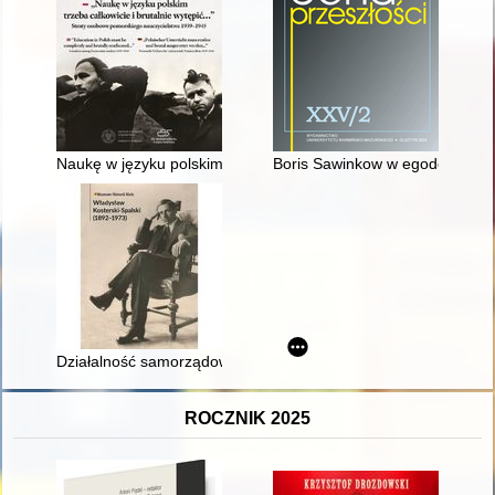
Naukę w języku polskim trzeba całkowicie i brutalnie wytępić.
Boris Sawinkow w egodokumenta
Działalność samorządowa Władysława Kosterskiego-Spalskiego
ROCZNIK 2025