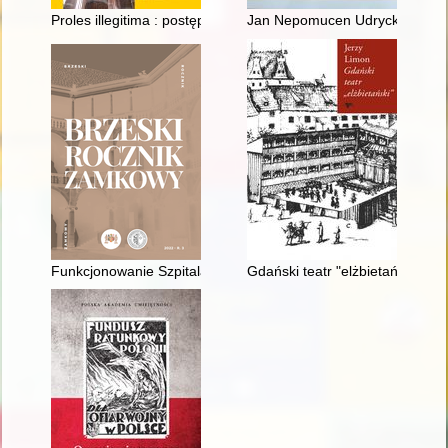
Proles illegitima : postępowanie wobec dzieci w praktyce sądu
Jan Nepomucen Udrycki h. Nałęc
Funkcjonowanie Szpitala Powiatowego w Brzegu w latach 1945-1
Gdański teatr "elżbietański"