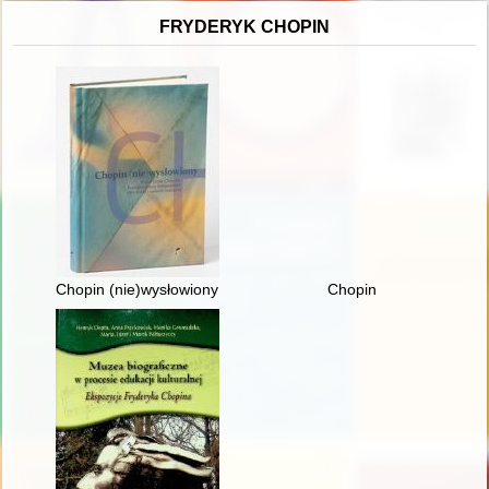
FRYDERYK CHOPIN
Chopin (nie)wysłowiony : wokół listów Chopina... : korespond
Chopin