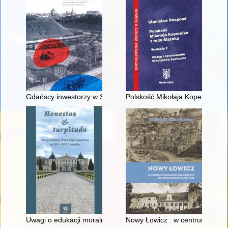
Gdańscy inwestorzy w Sopocie : prestiż finansowy i towarzyski
Polskość Mikołaja Kopernika z 
Uwagi o edukacji moralnej synów szlacheckich w XVI-wiecznej 
Nowy Łowicz : w centrum polig