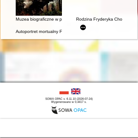
Muzea biograficzne w procesie edukacji kulturalnej. Ekspozyc
Rodzina Fryderyka Chopina na p
Autoportret mortualny Fryderyka Chopina. Próba analizy stylis
SOWA OPAC v. 6.11.10 (2026-07-24)
Wygenerowano w 0,4417 s.