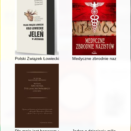
Polski Związek Łowiecki : Koło Łowieckie "Jeleń" w Jeżowem : hi
Medyczne zbrodnie nazistów
Dla mnie jest honorem służyć Kościołowi" : związki Profesora
Jeden z dziesięciu milionów