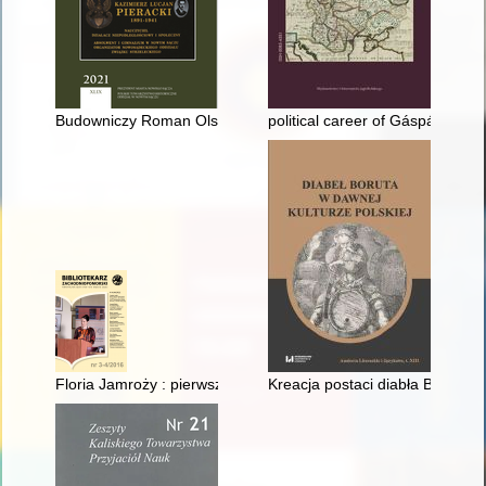
Budowniczy Roman Olszewski
political career of Gáspár Beke
Floria Jamroży : pierwsza bibliotekarka w Ińsku
Kreacja postaci diabła Boruty 