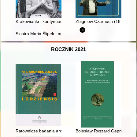
Krakowianki : kontynuacja : herstoryczne portrety niezwykłych 
Zbigniew Czarnuch (18.03.1930 -
Siostra Maria Ślipek : autobiografia : to, co jeszcze pamiętam
ROCZNIK 2021
Ratownicze badania archeologiczne na stanowisku 2-2A w Łękach 
Bolesław Ryszard Gepner (1863-