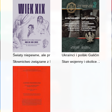
Światy niepewne, ale prawdziwe
Ukraïncì ì polâki Galičini u pros
Słownictwo związane z Bożym Narodzeniem w mowie mieszkańc
Stan wojenny i okolice. Z. nr 2