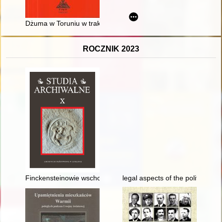
Dżuma w Toruniu w trakcie III wojny północnej - recenzja]
ROCZNIK 2023
Finckensteinowie wschodniopruscy i ich archiwa - recenzja]
legal aspects of the politics of