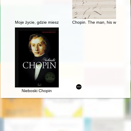
Moje życie, gdzie mieszka B[r]zowski?" - glosa do datowania 
Chopin. The man, his work and 
Nieboski Chopin