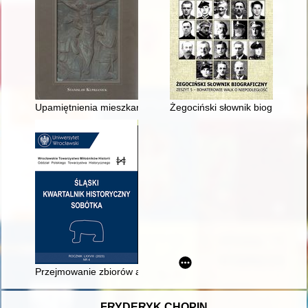
Upamiętnienia mieszkańców Warmii poległych podczas I wojny
Żegociński słownik biograficzny.
Przejmowanie zbiorów artystycznych, archiwalnych i biblioteczny
FRYDERYK CHOPIN