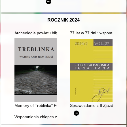
ROCZNIK 2024
Archeologia powiatu biłgorajskiego : historia i perspektywy
77 lat w 77 dni : wspomnienia
Memory of Treblinka" Foundation : "Book of names" - a proje
Sprawozdanie z II Zjazdu Hist
Wspomnienia chłopca z lat wojny i okupacji w Siedlcach