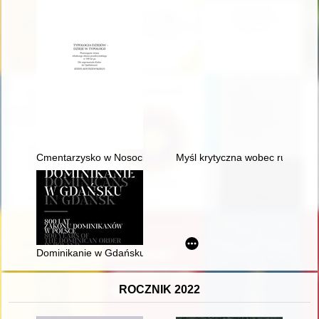
Cmentarzysko w Nosocicach : groby i artefakty po stu latach o
Myśl krytyczna wobec ruchów na
Dominikanie w Gdańsku : 800 lat zakonu dominikanów w Pols
ROCZNIK 2022