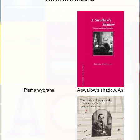
Pisma wybrane
A swallow's shadow. An essay o