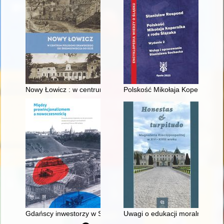
Nowy Łowicz : w centrum poligonu drawskiego od średniowiecz
Polskość Mikołaja Kopernika z 
Gdańscy inwestorzy w Sopocie : prestiż finansowy i towarzyski
Uwagi o edukacji moralnej synó