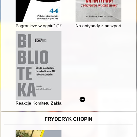
Pogranicze w ogniu" (1992-1993) von Andrzej Konic, eine histo
Na antypody z paszportem "w j
Reakcje Komitetu Zakładowego PZPR Stoczni Gdańskiej im. Le
FRYDERYK CHOPIN