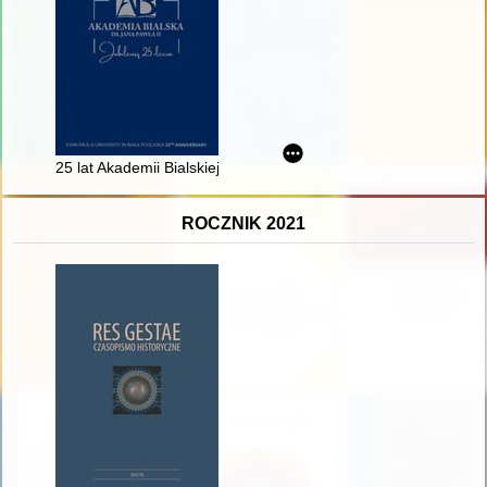
25 lat Akademii Bialskiej im. Jana Pawła II : album jubileuszow
ROCZNIK 2021