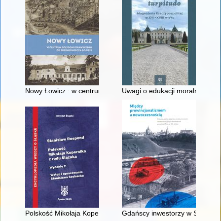
Nowy Łowicz : w centrum poligonu drawskiego od średniowiecz
Uwagi o edukacji moralnej synó
Polskość Mikołaja Kopernika z rodu Ślązaka
Gdańscy inwestorzy w Sopocie :