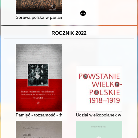
Sprawa polska w parlamencie frankfurckim 1848 roku
ROCZNIK 2022
Pamięć - tożsamość - świadomość : w meandrach polskiej niep
Udział wielkopolanek w inicjat