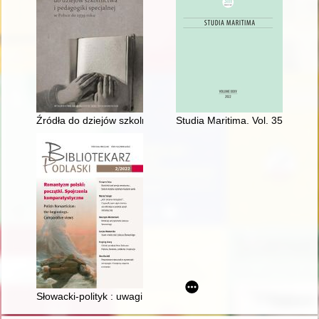
Źródła do dziejów szkolnictwa i pedagogiki specjalnej w Polsc
Studia Maritima. Vol. 35 (2022)
Słowacki-polityk : uwagi na marginesie dwóch listów do Adama C