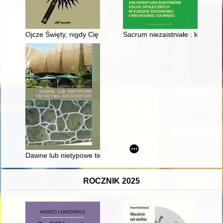
Ojcze Święty, nigdy Cię nie zdradziłem" : autopsja lustracji t. w
Sacrum niezaistniałe : kościół 
Dawne lub nietypowe tworzywa architektury : surowce, materia
ROCZNIK 2025