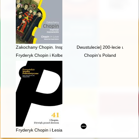
Zakochany Chopin. Inspiracje mazowieckie. Chopin in love. Ma
Dwustulecie] 200-lecie urodzin
Fryderyk Chopin i Kolbergowie. Wspomnienia i inspiracje
Chopin's Poland
Fryderyk Chopin i Łesia Ukrainka : per me