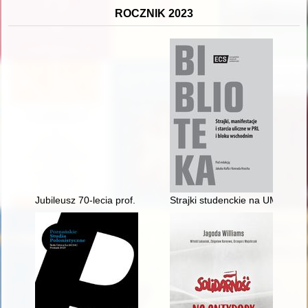
ROCZNIK 2023
Jubileusz 70-lecia prof. dr. hab. Grzegorza Janusza : słowo w
Strajki studenckie na UMK w To