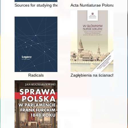
Sources for studying the position of widows in noble families 
Acta Nuntiaturae Polonae. T. 34,
Radicals
Zagłębienia na ścianach kościo