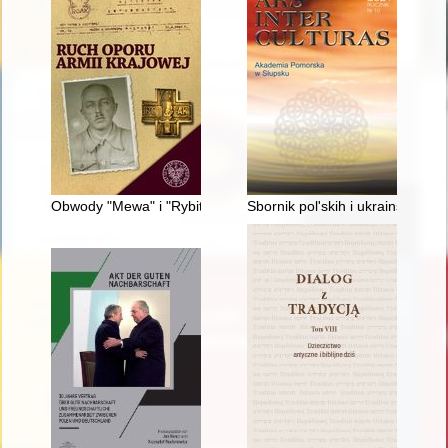
Obwody "Mewa" i "Rybitwa" Ruchu Oporu Armii Krajowej
Sbornik pol'skih i ukrainskih pe