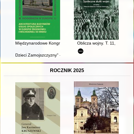
Międzynarodowe Kongresy Architektury Nowoczesnej CIAM : arc
Oblicza wojny. T. 11,
Dzieci Zamojszczyzny" - byli więźniowie UWZ-Lager Zamosc : (ni
ROCZNIK 2025