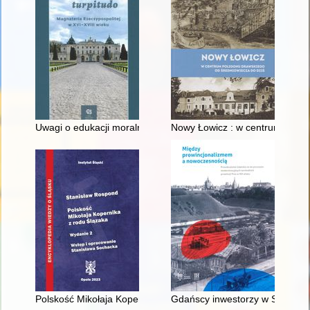
Uwagi o edukacji moralnej synów szlacheckich w XVI-wiecznej 
Nowy Łowicz : w centrum polig
Polskość Mikołaja Kopernika z rodu Ślązaka
Gdańscy inwestorzy w Sopocie :