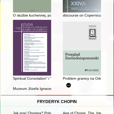
O służbie kuchennej, pokojowej i rzemieślnikach na dworze Ja
discourse on Copernicus’ national
Spiritual Consolation" i "The Ways to Perfect Religion" : pism
Problem granicy na Odrze i Nysi
Muzeum Józefa Ignacego Kraszewskiego w Romanowie
FRYDERYK CHOPIN
Jak grać Chopina? Polska krytyka muzyczna o wykonawstwie 
Age of Chopin, The. Interdiscipl