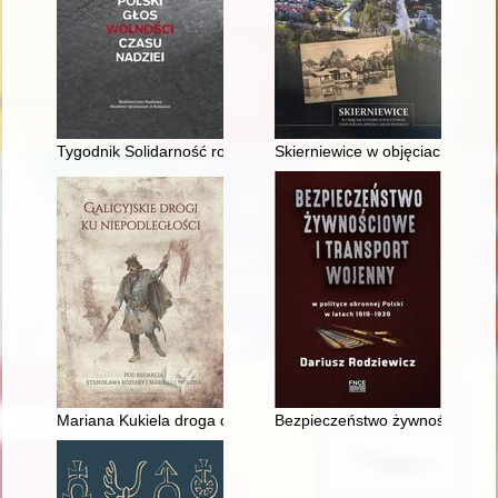
Tygodnik Solidarność rocznik 1981 : polski głos wolności czasu
Skierniewice w objęciach stary
Mariana Kukiela droga do niepodległości
Bezpieczeństwo żywnościowe i t