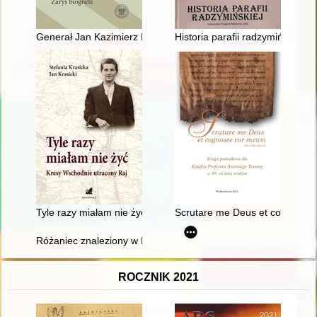
Generał Jan Kazimierz Kruszewski : zarys biografii
Historia parafii radzymińskiej
Tyle razy miałam nie żyć : Kresy Wschodnie : utracony raj
Scrutare me Deus et cognosce c
Różaniec znaleziony w Katyniu : wspomnienia o księdzu Janie
ROCZNIK 2021