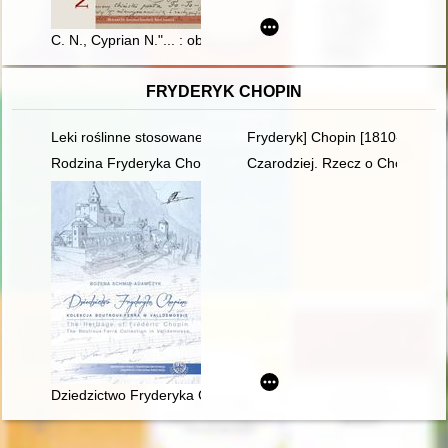
C. N., Cyprian N."... : obecność młodego poety w prasie warsz
FRYDERYK CHOPIN
Leki roślinne stosowane w leczeniu Fryderyka Chopina
Fryderyk] Chopin [1810-1849] i
Rodzina Fryderyka Chopina na przełomie XVIII i XIX w
Czarodziej. Rzecz o Chopinie [
Dziedzictwo Fryderyka Chopina. Kolekcja Boutroux-Ferra w Va