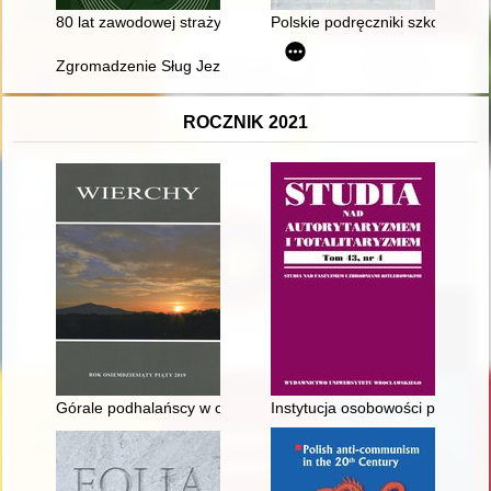
80 lat zawodowej straży pożarnej w Malborku : 1945-2025
Polskie podręczniki szkolne do 
Zgromadzenie Sług Jezusa w latach 1945-1989
ROCZNIK 2021
Górale podhalańscy w oczach niemieckiego okupanta
Instytucja osobowości prawnej w