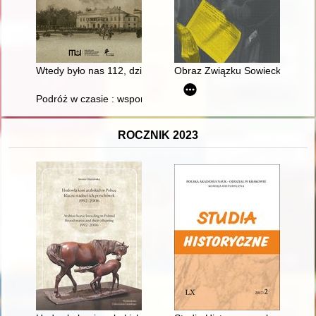
Wtedy było nas 112, dzisiaj jest 63 - czyli panteon patriotów 
Obraz Związku Sowieckiego w p
Podróż w czasie : wspomnienie 20 lat Zespołu Szkół Budowla
ROCZNIK 2023