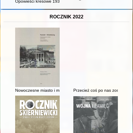
Opowieści kresowe 1939-1941 : wybory 22 X 1939
ROCZNIK 2022
Nowoczesne miasto i modernizacje w Poznaniu na tle Strasbur
Przecież coś po nas zostanie..