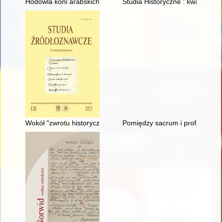
Hodowla koni arabskich w Polsce : klacze stadne i ich przychó
Studia Historyczne : kwartalnik.
Wokół "zwrotu historycznego” w badaniach nad historią filmu
Pomiędzy sacrum i profanum : u