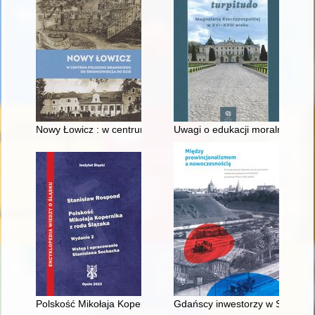
Nowy Łowicz : w centrum poligonu drawskiego od średniowiecz
Uwagi o edukacji moralnej synó
Polskość Mikołaja Kopernika z rodu Ślązaka
Gdańscy inwestorzy w Sopocie :