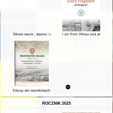
Silesia sacra : dawne i współczesne miejsca pielgrzymkowe na
I am from Vilnius and alway say 
Edycja akt sejmikowych województwa bełskiego z lat 1572-177
ROCZNIK 2025