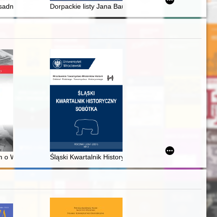
osadników na Dolnym Śląsku : Kresy Wschodnie, Bukowina rumuńska, Bo
Dorpackie listy Jana Baudouina de Courtenay do Jana 
i serialach telewizyjnych = The image of libraries and librarians in sele
 o Wolną i Niepodległą. Stanisław Bóbr-Tylingo i jego archiwum
Śląski Kwartalnik Historyczny Sobótka. R. 76, nr 2 (20