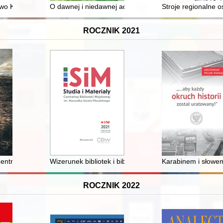
95 : sprawy Jarosza Wołłowicza
o Kościana : pieśń mojego życia : ksiądz prałat dr Józef Surzyński
O dawnej i niedawnej adwokaturze
Stroje regionalne 
ROCZNIK 2021
 - przyczynek do analizy
zentrationslager Gross-Rosen
Wizerunek bibliotek i bibliotekarzy w wybranych filmach 
Karabinem i słowem
ROCZNIK 2022