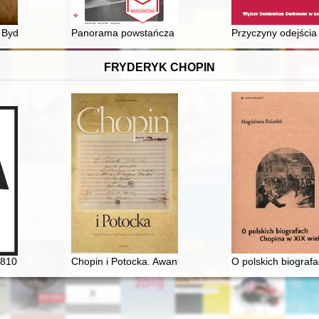
stępna
ydgoszczy : strażnik regionalnej pamięci
Panorama powstańcza : muzealny pomnik polskości Śląs
Przyczyny odejścia
FRYDERYK CHOPIN
1810-1849]
Chopin i Potocka. Awantura o miłosną korespondencję
O polskich biograf