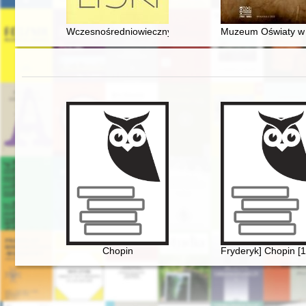
Wczesnośredniowieczny skarb Słuszków II : notatka w
Muzeum Oświaty w B
Chopin
Fryderyk] Chopin [