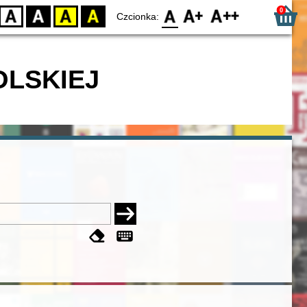
0
D
BW
YB
BY
F0
F1
F2
Czcionka:
OLSKIEJ