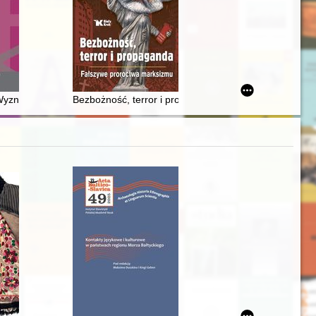
tu katolickiego
Wyznań Urzędu Województwa Wrocławskiego i Miasta Wrocławia (Urzęd
Bezbożność, terror i propaganda : fałszywe proroctw