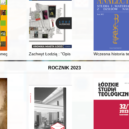
i świata
ego lata... : poznańskie wspomnienia o Sierpniu 1980 i jego reminisc
Zachwyt Łodzią : "Opis miasta Łodzi" Oskara Flatta
Wczesna historia te
ROCZNIK 2023