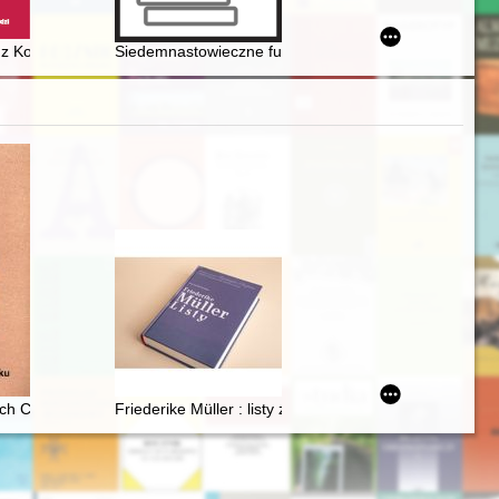
ka, który nigdy nie powstał = Panorama of the uprising : the never-
 z Kościoła : diagnoza Epifaniusza z Salaminy
Siedemnastowieczne fundacje stypendialne Maurycego
ach Chopina w XIX wieku
Friederike Müller : listy z Paryża 1839-1845 : nauczan