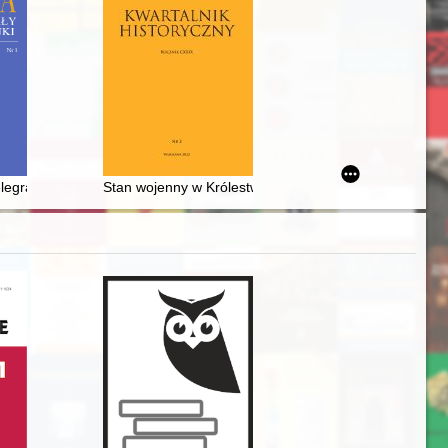
encje
legrafii drukowanej = The early history of printing telegraphy
Stan wojenny w Królestwie Polskim (1861) : pierwsze 