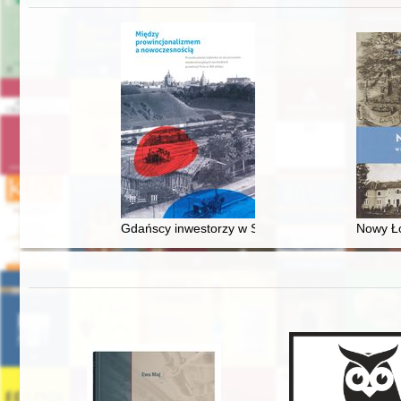
Gdańscy inwestorzy w Sopocie : prestiż finansowy
Nowy Ło