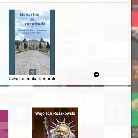
Ślązaka
Uwagi o edukacji moralnej synów szlacheckich w XVI-wiecznej Rze