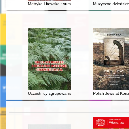
Metryka Litewska : sumariusz księgi dekretów 1589-15
Muzyczne dziedzictw
Uczestnicy zgrupowania AK-BCh w bitwie pod Osuchami
Polish Jews at Kon