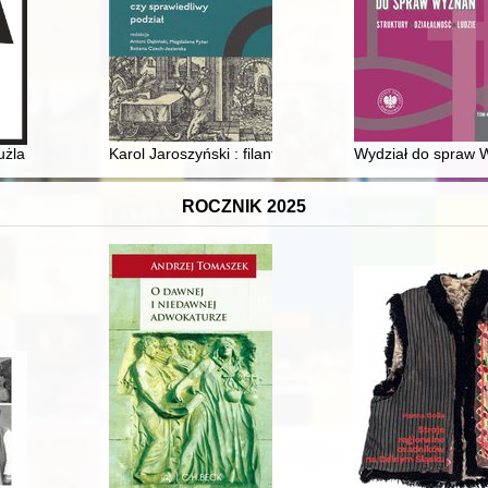
, wydawcy i dziennikarze, motywy publicystyczne. T. 3,
użla
Karol Jaroszyński : filantropia w służbie idei uniwersyte
Wydział do spraw 
ROCZNIK 2025