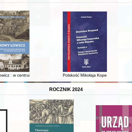
 i towarzyski lokalnego mieszczaństwa w 2. poł. XIX w
wicz : w centrum poligonu drawskiego od średniowiecza do dziś
Polskość Mikołaja Kopernika z rodu 
ROCZNIK 2024