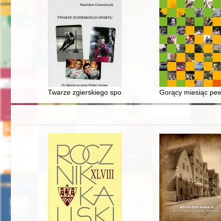
Twarze zgierskiego sportu : ze Zgierza na areny Polski 
Gorący miesiąc pewn