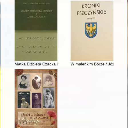
Matka Elżbieta Czacka i dzieło Lasek. T. 5
W maleńkim Borze / Józef Spe