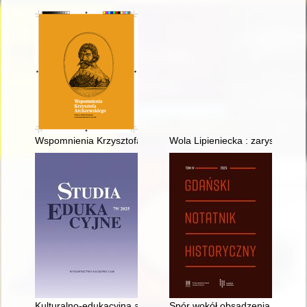
Wspomnienia Krzysztofa Arciszewskiego : Polak w służbie Komp
Wola Lipieniecka : zarys dziejó
Kulturalno-edukacyjna aktywność środowisk polonijnych w Hola
Spór wokół obsadzenia sołectw