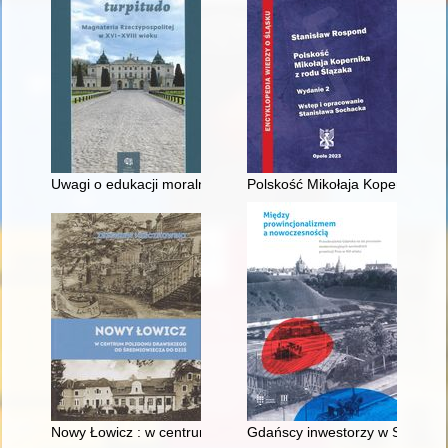
Uwagi o edukacji moralnej synów szlacheckich w XVI-wiecznej 
Polskość Mikołaja Kopernika z 
Nowy Łowicz : w centrum poligonu drawskiego od średniowiecz
Gdańscy inwestorzy w Sopocie :