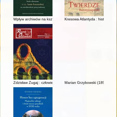
Wpływ archiwów na kształcenie archiwistów na Uniwersytecie Mik
Kresowa Atlantyda : historia i m
Zdzisław Zugaj : człowiek "Solidarności"
Marian Grzybowski (1895-1949