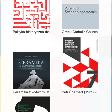
Polityka historyczna dziś i jutro - próba konceptualizacji i prog
Greek Catholic Church and its cl
Ceramika z wytwórni Minton w zbiorach Muzeum-Zamku w Ła
Pëtr Èbèrhart (1935-2020)