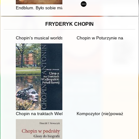
Endblum. Było sobie miasto
FRYDERYK CHOPIN
Chopin's musical worlds the 1840's
Chopin w Poturzynie na Ziemi Z
Chopin na traktach Wielkopolski południowej
Kompozytor (nie)poważny. Poc