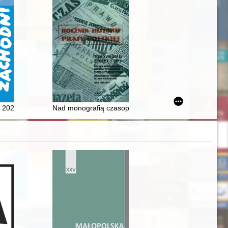
2022, nr 1 / [redaktor naczelny Natalia Jackowska] ; Instytut Zachodni
Nad monografią czasopiśmiennictwa mariawickiego z 