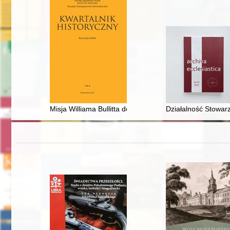
Misja Williama Bullitta do Rosji (luty-marzec 1919) : 
Działalność Stowar