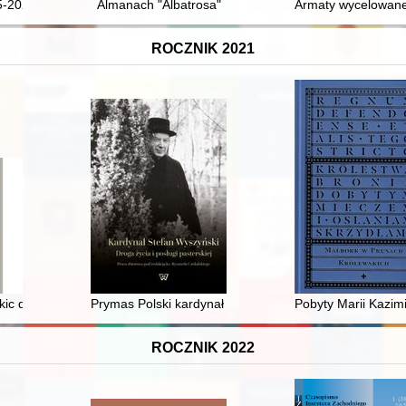
. T. 2
5-2025
Almanach "Albatrosa"
Armaty wycelowane
ROCZNIK 2021
e in Poland : on introducing pagan heritage to the public sphere in Krakó
kic do portretu uczonego
Prymas Polski kardynał Stefan Wyszyński jako przewo
Pobyty Marii Kazim
ROCZNIK 2022