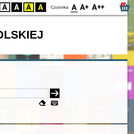
0
D
BW
YB
BY
F0
F1
F2
Czcionka:
OLSKIEJ