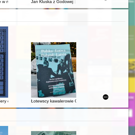
 w niebo : przeciwlotnicza epopeja pułkownika Kazimierza Henryka A
Jan Kluska z Godowej : przez ścianę śmierci
w
dniczący Komisji-Rady Głównej Episkopatu Polski (1949-1953, 1956-19
iery de la Grange D'Arquien Sobieskiej w Gdańsku i Prusach Królewsk
Łotewscy kawalerowie Orderu Wojskowego "Virtuti Milit