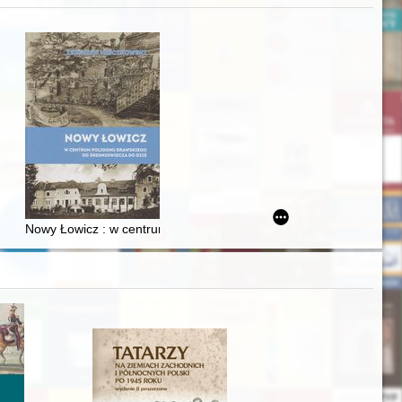
iż finansowy i towarzyski lokalnego mieszczaństwa w 2. poł. XIX w
Nowy Łowicz : w centrum poligonu drawskiego od średniowiecza d