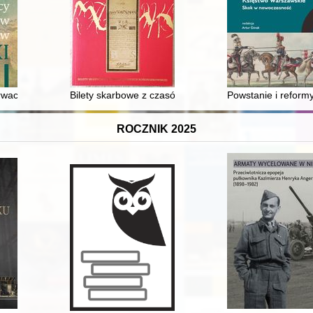
ra Greisera i rola obrońców w powojennych rozliczeniach przed sądami 
wacja zabytków, historia sztuki i architektura : naukowe badania dla
Bilety skarbowe z czasów insurekcji kościuszkowskiej
Powstanie i reform
ROCZNIK 2025