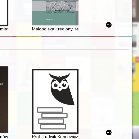
 gustu artystycznego
ecjalnej = Maria Grzegorzewska : the founder of Polish special educat
 miasta : zbiór studiów
Małopolska : regiony, regionalizmy, małe ojczyzny. [T.]
onów paryskich 1830-1848
Prof. Ludwik Koncewicz (1790-1857). Nauczyciel Fryd