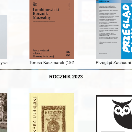
błąd czy nieudana próba pragmatycznego działania?
zyszenia Archiwistów Kościelnych w Polsce (2003-2019)
Teresa Kaczmarek (1929-2022)
Przegląd Zachodni. 
ROCZNIK 2023