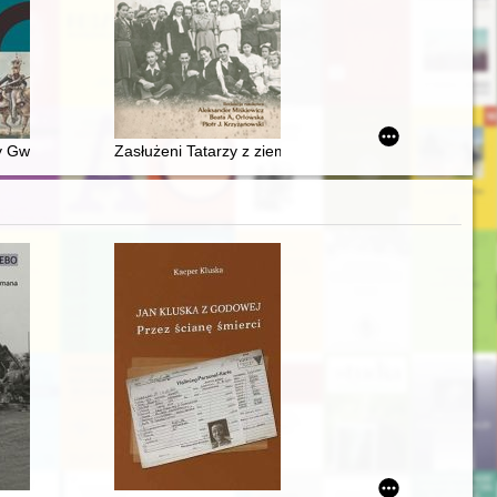
w Polsce i na świecie
 odbudowy Podzamcza w Szczecinie
 z kolekcji Muzeum Papiernictwa w Dusznikach-Zdroju
y Gwardii Narodowej w dokumentacji Rady Stanu i Rady Ministrów Ksi
Zasłużeni Tatarzy z ziem zachodnich pochowani na c