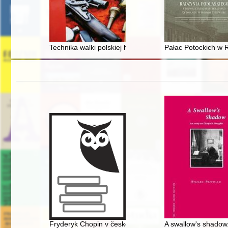
Technika walki polskiej husarii z moskiewskimi włóczni
Pałac Potockich w 
Fryderyk Chopin v české literatuóe
A swallow's shadow