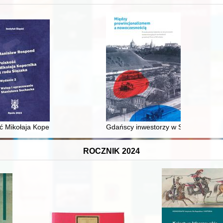
XVI-wiecznej Rzeczypospolitej
ć Mikołaja Kopernika z rodu Ślązaka
Gdańscy inwestorzy w Sopocie : prest
ROCZNIK 2024