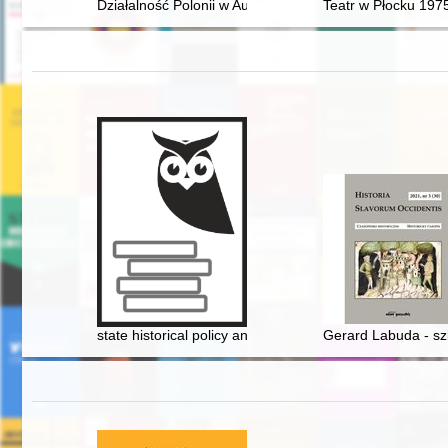
Działalność Polonii w Austrii na przełomie XX i XXI wieku
Teatr w Płocku 197
state historical policy and the default religious heritag
Gerard Labuda - sz