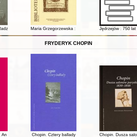
kami w połowie XVI wieku
Radzyniu Podlaskim jako magnacka manifestacja statusu politycznego i
Maria Grzegorzewska : twórczyni polskiej pedagogiki sp
Jędrzejów : 750 lat
FRYDERYK CHOPIN
. An essay on Chopin's thoughts
Chopin. Cztery ballady
Chopin. Dusza sal