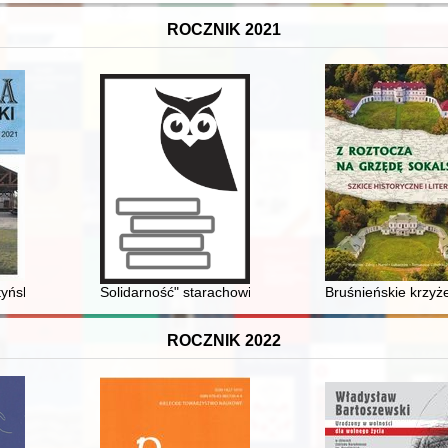
ROCZNIK 2021
880-1945) : prezes zarządu Instytutu Naukowo-Badawczego Europy Wsc
tyńska
Solidarność" starachowicka
Bruśnieńskie krzyże
ROCZNIK 2022