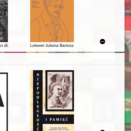
plińskiego
odzie latach 1906-1937 = Activity of Kazimierz Grochowski in the Fa
 dla wolnego życia : Władysław Bartoszewski w zbiorach Zakładu Narodow
Lelewel Juliana Bartoszewicza : przyczynek bio-bibliog