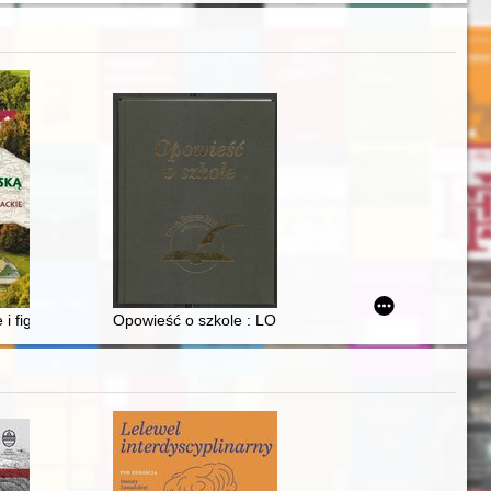
hodniej
 i figury przydrożne w dziedzictwie kulturowym okolic Narola
Opowieść o szkole : LO im. Tomasza Zana w Pruszko