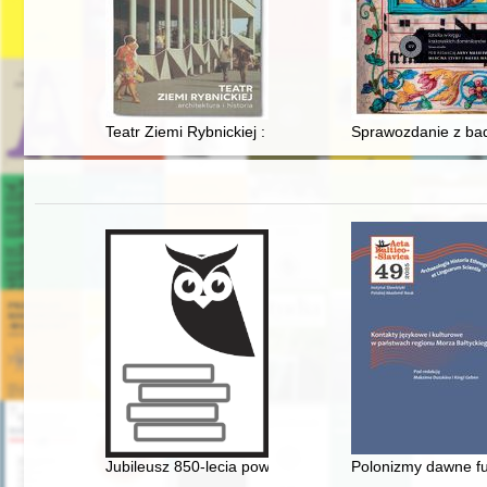
Teatr Ziemi Rybnickiej : architektura i historia
Sprawozdanie z bada
Jubileusz 850-lecia powstania wsi Chomiąża 1175-202
Polonizmy dawne fu