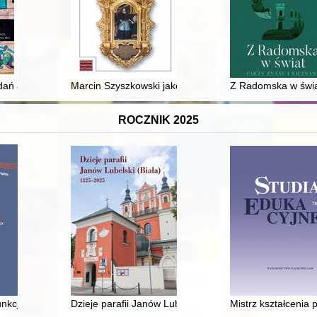
ń architektonicznych i konserwatorskich w kaplicach południowych dom
Marcin Szyszkowski jako biskup krakowski (1616-1630) 
Z Radomska w świat
ROCZNIK 2025
5
nkcjonujące w rosyjskiej gwarze staroobrzędowców mieszkających w P
Dzieje parafii Janów Lubelski (Biała) 1325-2025
Mistrz kształcenia