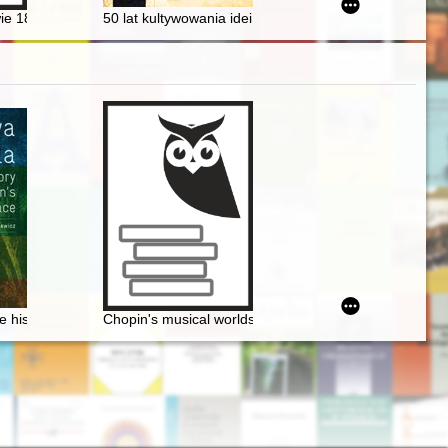
iego Towarzystwa Historycznego i Instytutu Historycznego Uniwersytetu
mieniających się uwarunkowaniach innowacyjności
ie 1896-2016 : (zarys dziejów)
50 lat kultywowania idei Witosowych
 history of Chopin's birthplace
Chopin's musical worlds the 1840's