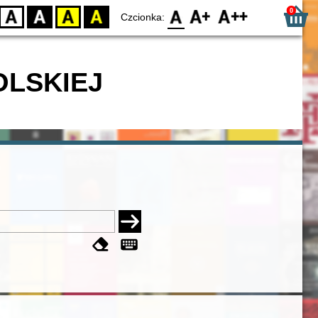
0
D
BW
YB
BY
F0
F1
F2
Czcionka:
OLSKIEJ