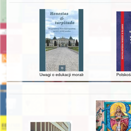
Uwagi o edukacji moralnej synów szlacheckich w 
Polskoś