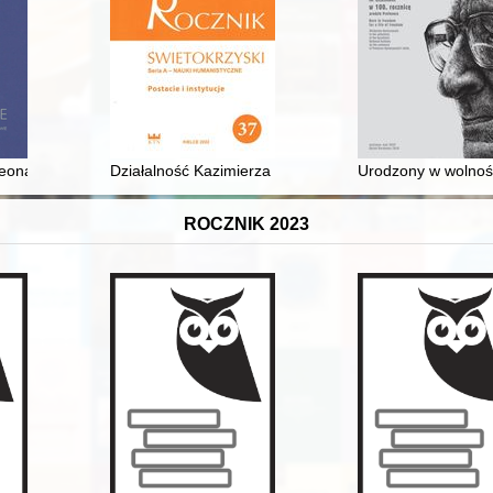
czasów najdawniejszych do współczesności
eona Heykego na tematykę i formę wypowiedzi poetyckiej Antoniego Pe
Działalność Kazimierza Grochowskiego na Dalekim Wsch
Urodzony w wolności
ROCZNIK 2023