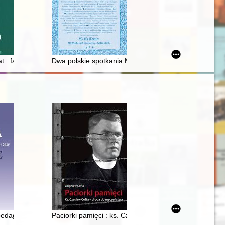
inikańskiego kościoła Świętej Trójcy w Krakowie - św. Tomasza, Zbawic
: biskup - senator - fundator
 : fakty znane i nieznane
Dwa polskie spotkania Martina Opitza z "panem Strob
olsce
 pedagogicznego - recenzja]
Paciorki pamięci : ks. Czesław Cofta - droga do męcz