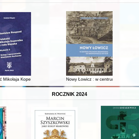
XVI-wiecznej Rzeczypospolitej
ć Mikołaja Kopernika z rodu Ślązaka
Nowy Łowicz : w centrum poligonu dr
ROCZNIK 2024