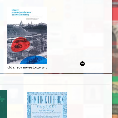
awskiego od średniowiecza do dziś
Gdańscy inwestorzy w Sopocie : prestiż finansowy i towarzyski lo