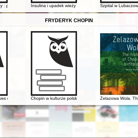
eckiej
y : pismo Towarzystwa Miłośników Historii w Warszawie Oddziału Polsk
Insulina i upadek wieży z kości słoniowej : rzecz o z
Szpital w Lubaczow
FRYDERYK CHOPIN
ives on the music of Chopin
Chopin w kulturze polskiej
Żelazowa Wola. The