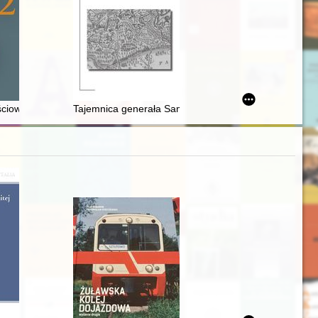
91
rschauer Aufstands : aus den Beständen der Hauptkommission zur Un
ęściowe) rozwiązanie zagadki półbrakteatu = The Lion King, or the semi-b
Tajemnica generała Samsonowa - recenzja]