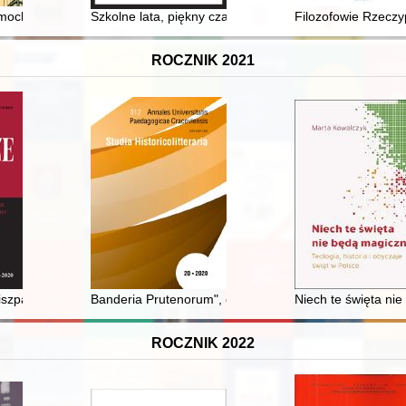
amochodu
Szkolne lata, piękny czas... Zespół Szkół Ponadpodstaw
Filozofowie Rzeczyp
ROCZNIK 2021
łym województwie olsztyńskim (na przykładzie Radia Olsztyn w latach 
szpanię rządu Rzeczypospolitej Polskiej na uchodźstwie w latach 1945
Banderia Prutenorum", czyli Poczet chorągwi krzyżac
Niech te święta nie
ROCZNIK 2022