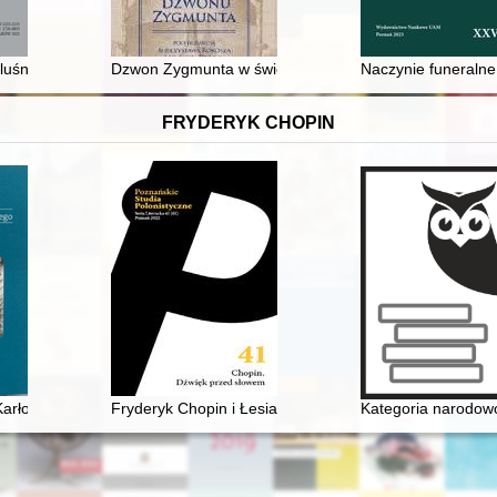
-u
luśnica, Gąsówka i Umieszcz pod koniec XVIII w. w świetle pierwszego au
Dzwon Zygmunta w świetle źródeł z Archiwum Kapituły 
Naczynie funeralne 
FRYDERYK CHOPIN
arłowicza i Szymanowskiego : szkice i studia o muzyce z czasów Młode
Fryderyk Chopin i Łesia Ukrainka : per me
Kategoria narodowo