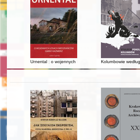
Urnental : o wojennych losach gminy Kaźmierz
Kolumbowie według 