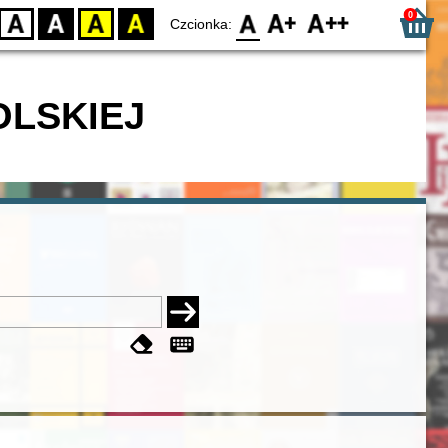
0
D
BW
YB
BY
F0
F1
F2
Czcionka:
OLSKIEJ