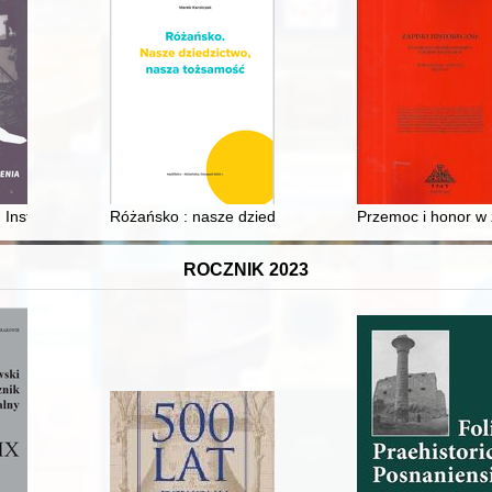
Instytutu Pamięci Narodowej (w komiksie)
Różańsko : nasze dziedzictwo, nasza tożsamość
Przemoc i honor w 
ROCZNIK 2023