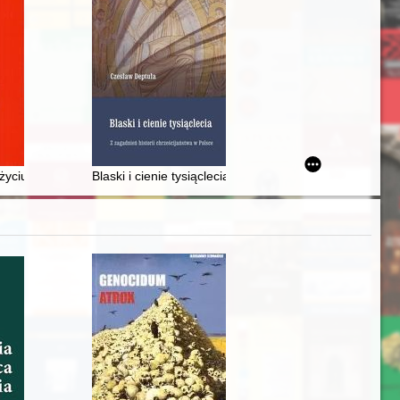
życiu społecznym wsi na Mierzei Wiślanej w XVI-XVII wieku - recenzja]
Blaski i cienie tysiąclecia : z zagadnień historii chrześ