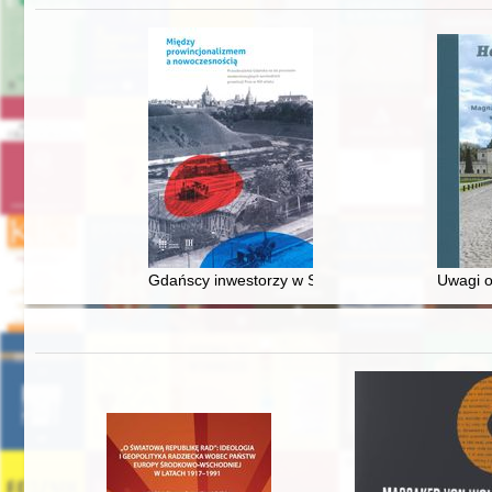
Gdańscy inwestorzy w Sopocie : prestiż finansowy
Uwagi o