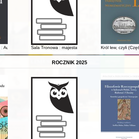
radziecka wobec państw Europy Środkowo-Wschodniej w latach 1917-19
: Auswahl von Quellen zum Massenmord an Zivilisten während des Wa
Sala Tronowa : majestat króla i Rzeczypospolitej
Król lew, czyli (Cz
ROCZNIK 2025