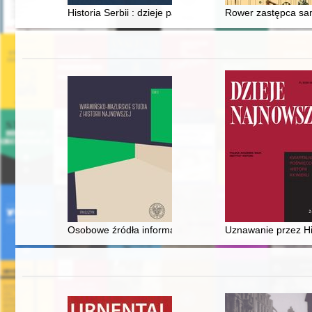
Historia Serbii : dzieje państwa i narodu : XIX-XXI w
Rower zastępca s
Osobowe źródła informacji SB wśród dziennikarzy w by
Uznawanie przez Hi