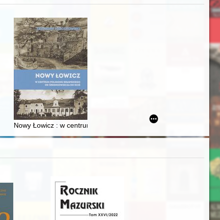
j
Ślązaka
Nowy Łowicz : w centrum poligonu drawskiego od średniowiecza d