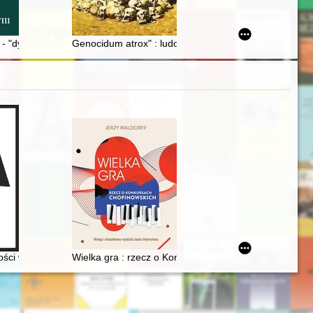
striackiego katastru nieruchomości = Description of the Czeluśnica, Gąs
Katedralnej Krakowskiej
- "dymokur" znad ujścia rzeki Szamanka (środkowa Angara) : interpreta
Genocidum atrox" : ludobójstwo okrutne
j Polski
ści w recepcji twórczości Fryderyka Chopina
Wielka gra : rzecz o Konkursach Chopinowskich