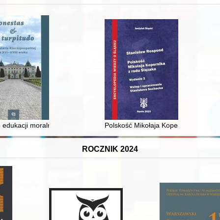
 i towarzyski lokalnego mieszczaństwa w 2. poł. XIX w
 edukacji moralnej synów szlacheckich w XVI-wiecznej Rzeczypospolite
Polskość Mikołaja Kopernika z rodu 
ROCZNIK 2024