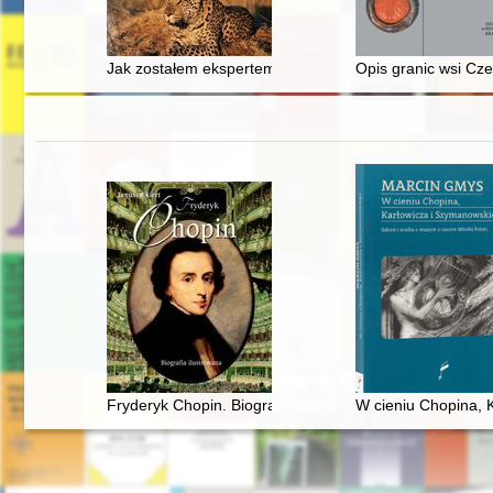
Jak zostałem ekspertem, czyli Kariera geofizyka z PRL
Opis granic wsi Cze
Fryderyk Chopin. Biografia ilustrowana
W cieniu Chopina, K