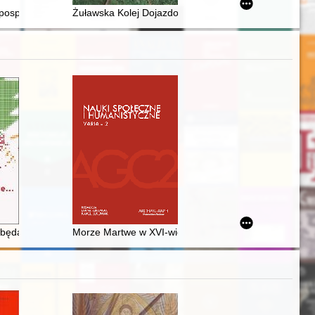
owych nr 2 im. Mikołaja Kopernika w Siedlcach 1925-2025 : jubileusz 1
ospolitej w kulturach Polski, Litwy, Białorusi i Ukrainy : konteksty geog
Żuławska Kolej Dojazdowa
1970-1990)
-1968 : historia pewnego mitu
kich obalonych piórem Jerzego z Krakowa
 będą magiczne... : teologia, historia i obyczaje świąt w Polsce
Morze Martwe w XVI-wiecznych pamiętnikach polskich