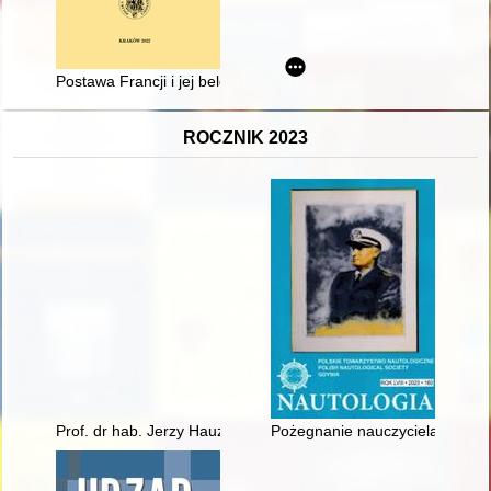
Postawa Francji i jej belgijskiej sojuszniczki wobec wojny pol
ROCZNIK 2023
Prof. dr hab. Jerzy Hauziński (7 IV 1945 - 24 XII 2020)
Pożegnanie nauczyciela nawiga