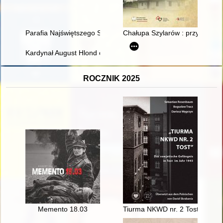
Parafia Najświętszego Serca Pana Jezusa w Wojcieszkowie w la
Chałupa Szylarów : przykładowe
Kardynał August Hlond ordynariuszem diecezji i administracji 
ROCZNIK 2025
Memento 18.03
Tiurma NKWD nr. 2 Tost" : das 