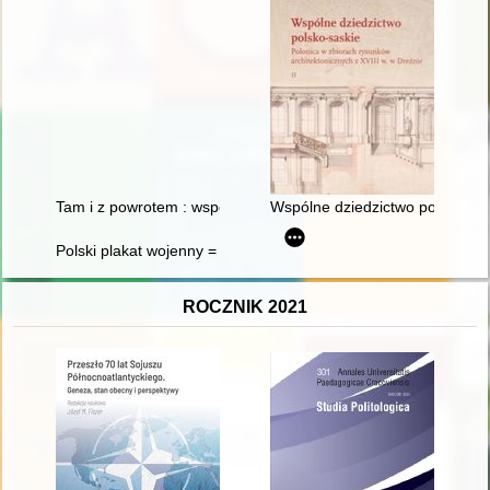
Tam i z powrotem : wspomnienia artystki Teatru Wielkiego w 
Wspólne dziedzictwo polsko-sask
Polski plakat wojenny = Polish world war II posters
ROCZNIK 2021