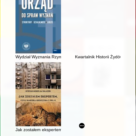
Wydział Wyznania Rzymskokatolickiego Urzędu do spraw Wyz
Kwartalnik Historii Żydów = Jew
Jak zostałem ekspertem, czyli Kariera geofizyka z PRL-u