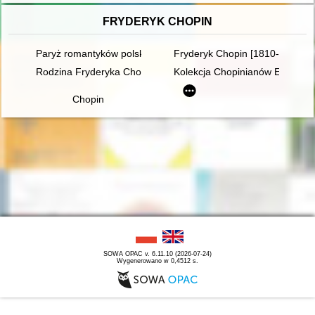
FRYDERYK CHOPIN
Paryż romantyków polskich: Mickiewicz, Słowacki, Chopin, Kras
Fryderyk Chopin [1810-1949]
Rodzina Fryderyka Chopina
Kolekcja Chopinianów Edourda
Chopin
SOWA OPAC v. 6.11.10 (2026-07-24)
Wygenerowano w 0,4512 s.