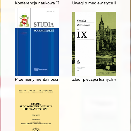
Konferencja naukowa "Twórcy polskiej historii oświaty i wych
Uwagi o mediewistyce literackie
Przemiany mentalności mieszkańców wsi na przełomie XIX/XX wie
Zbiór pieczęci luźnych w Cent