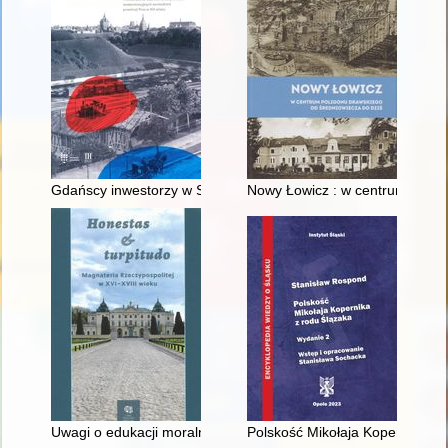
Gdańscy inwestorzy w Sopocie : prestiż finansowy i towarzyski
Nowy Łowicz : w centrum polig
Uwagi o edukacji moralnej synów szlacheckich w XVI-wiecznej 
Polskość Mikołaja Kopernika z 