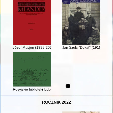
Józef Macjon (1938-2021) w pryzmacie pamięci
Jan Szulc "Dukat" (1916-1998)
Rosyjskie biblioteki ludowe w guberni siedleckiej w świetle ko
ROCZNIK 2022