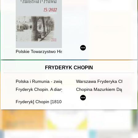
Polskie Towarzystwo Historii Prawa
FRYDERYK CHOPIN
Polska i Rumunia - związki historyczne i kulturowe - przeszłość
Warszawa Fryderyka Chopina
Fryderyk Chopin. A diary in images. Original idea and text b
Chopina Mazurkiem Dąbrowskie
Fryderyk] Chopin [1810-1849]. Człowiek, dzieło, rezonans