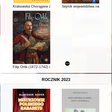
Krakowska Chorągiew ZHP w latach siedemdziesiątych XX w. na
Sejmik województwa na tle trans
Filip Orlik (1672-1742) i jego "Diariusz"
ROCZNIK 2023