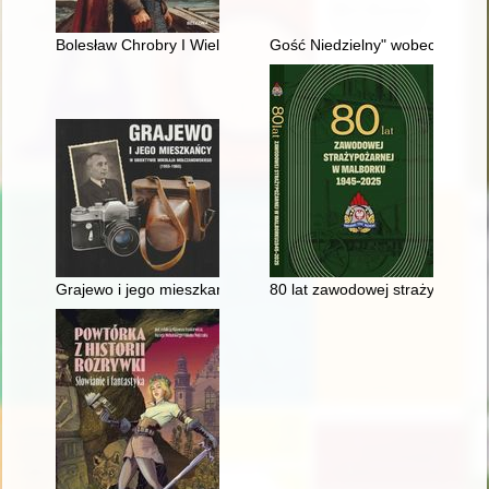
Bolesław Chrobry I Wielki : pierwszy król Polski
Gość Niedzielny" wobec system
Grajewo i jego mieszkańcy w obiektywie Mikołaja Mołczanows
80 lat zawodowej straży pożarn