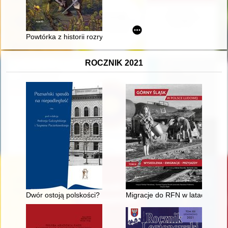
Powtórka z historii rozrywki : Słowianie i fantastyka
ROCZNIK 2021
Dwór ostoją polskości? : siedziby ziemiańskie w Wielkim Księ
Migracje do RFN w latach sied