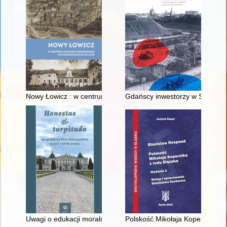
Nowy Łowicz : w centrum poligonu drawskiego od średniowiecz
Gdańscy inwestorzy w Sopocie :
Uwagi o edukacji moralnej synów szlacheckich w XVI-wiecznej 
Polskość Mikołaja Kopernika z 