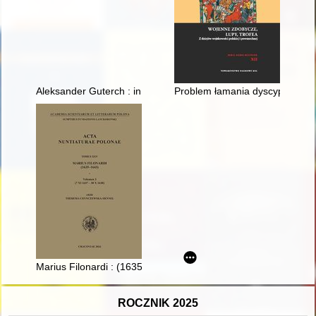
Aleksander Guterch : in memoriam
Problem łamania dyscypliny w w
Marius Filonardi : (1635-1643). Vol. 3,
ROCZNIK 2025