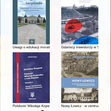
Uwagi o edukacji moralnej synów szlacheckich w XVI-wiecznej 
Gdańscy inwestorzy w Sopocie :
Polskość Mikołaja Kopernika z rodu Ślązaka
Nowy Łowicz : w centrum polig