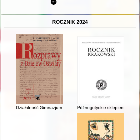
ROCZNIK 2024
Działalność Gimnazjum Miejskiego w Ostrzeszowie w świetle za
Późnogotyckie sklepienia w kap