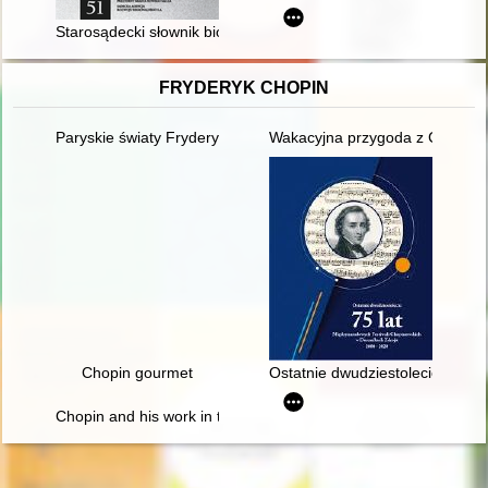
Starosądecki słownik biograficzny" - recenzja publikacji Tadeu
FRYDERYK CHOPIN
Paryskie światy Fryderyka Chopina [1810-1849]
Wakacyjna przygoda z Chopine
Chopin gourmet
Ostatnie dwudziestolecie : 75
Chopin and his work in the context of culture. Vol 1