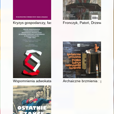
Kryzys gospodarczy, faszyzm i "warstwy pośrednie" : reakcje 
Fronczyk, Patoń, Drzewiecki i 
Wspomnienia adwokata-obrońcy w procesach politycznych w 
Archaiczne brzmienia : polskie