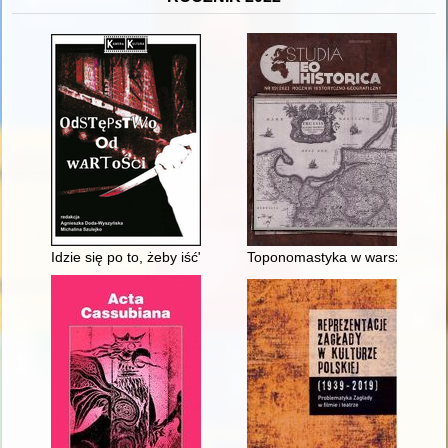
Idzie się po to, żeby iść" czy "płynie się, żeby płynąć"? : "Nóż
Toponomastyka w warsztacie ba