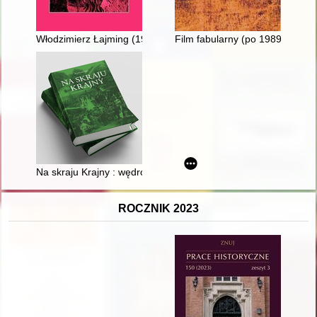
Włodzimierz Łajming (1933-2022) : artysta malarz, absolwen
Film fabularny (po 1989)
Na skraju Krajny : wędrówki po wybranych wsiach ziemi złotows
ROCZNIK 2023