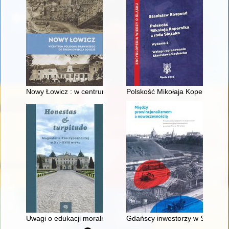
Nowy Łowicz : w centrum poligonu drawskiego od średniowiecz
Polskość Mikołaja Kopernika z 
Uwagi o edukacji moralnej synów szlacheckich w XVI-wiecznej 
Gdańscy inwestorzy w Sopocie :