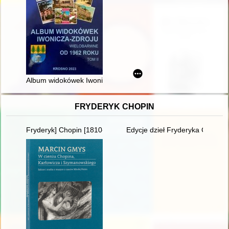
Album widokówek Iwonicza-Zdroju. T. 2,
FRYDERYK CHOPIN
Fryderyk] Chopin [1810-1849]
Edycje dzieł Fryderyka Chopina