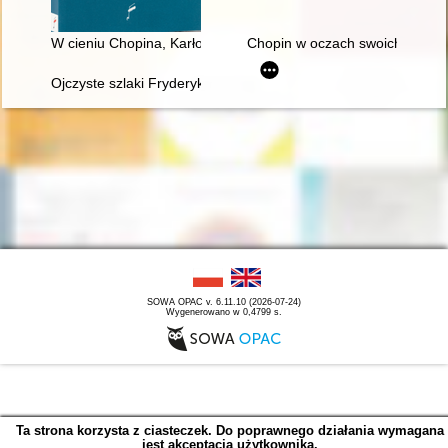
W cieniu Chopina, Karłowicza i Szymanowskiego : szkice i stu
Chopin w oczach swoich uczni
Ojczyste szlaki Fryderyka Chopina
SOWA OPAC v. 6.11.10 (2026-07-24)
Wygenerowano w 0,4799 s.
Ta strona korzysta z ciasteczek. Do poprawnego działania wymagana
jest akceptacja użytkownika.