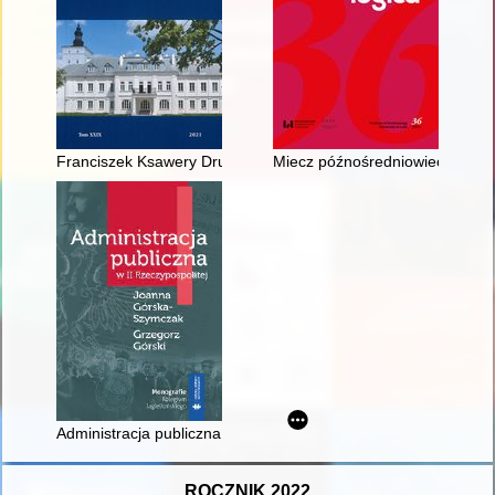
Franciszek Ksawery Drucki-Lubecki i cud gospodarczy Królestw
Miecz późnośredniowieczny z W
Administracja publiczna w II Rzeczypospolitej
ROCZNIK 2022