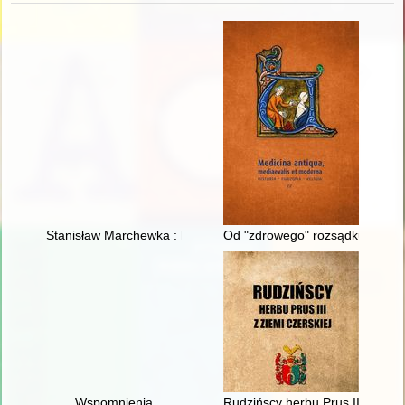
Stanisław Marchewka : historia zapisana w aktach IPN i pamię
Od "zdrowego" rozsądku do wied
Wspomnienia
Rudzińscy herbu Prus III z ziem