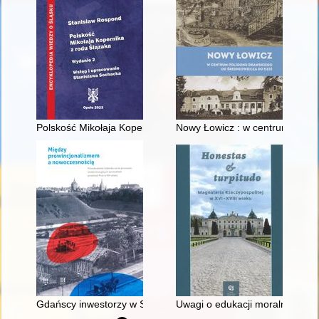
Polskość Mikołaja Kopernika z rodu Ślązaka
Nowy Łowicz : w centrum polig
Gdańscy inwestorzy w Sopocie : prestiż finansowy i towarzyski
Uwagi o edukacji moralnej synó