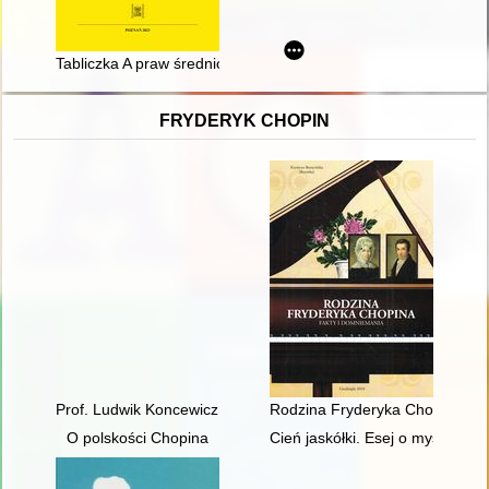
Tabliczka A praw średnioasyryjskich : prawa dotyczące kobiet
FRYDERYK CHOPIN
Prof. Ludwik Koncewicz (1790-1857). Nauczyciel Fryderyka C
Rodzina Fryderyka Chopina. Fa
O polskości Chopina
Cień jaskółki. Esej o myślach C