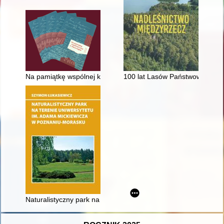
Na pamiątkę wspólnej kozy w Hausvogtei : katalog wystawy
100 lat Lasów Państwowych : N
Naturalistyczny park na terenie Uniwersytetu im. Adama Mick