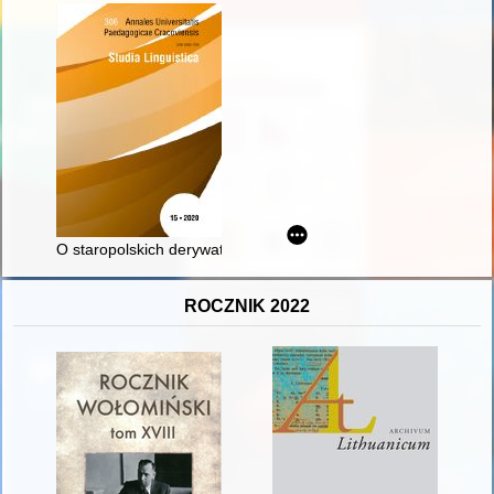
O staropolskich derywatach z sufiksem -ota
ROCZNIK 2022