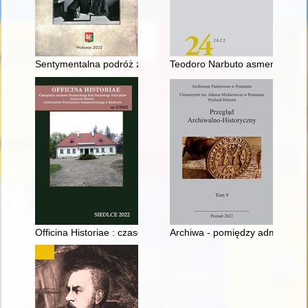
Sentymentalna podróż z legendą wołomińskiej oświaty
Teodoro Narbuto asmeninės bibli
Officina Historiae : czasopismo naukowe Studenckiego Koła Na
Archiwa - pomiędzy administracj