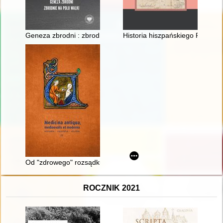
Geneza zbrodni : zbrodnie na polu walki
Historia hiszpańskiego Pacyfiku.
Od "zdrowego" rozsądku do wiedzy medycznej : zdrowie publicz
ROCZNIK 2021