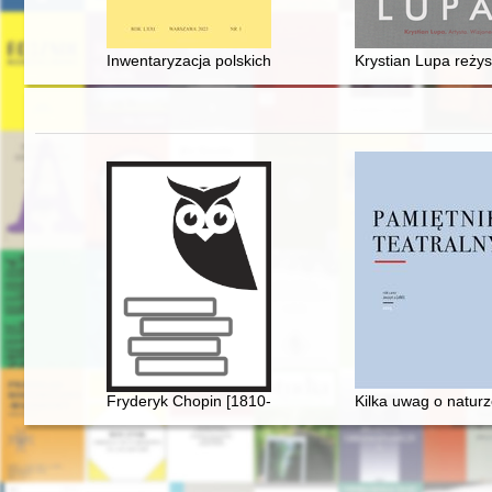
Inwentaryzacja polskich strat wojennych w zakresie zab
Krystian Lupa reżys
Fryderyk Chopin [1810-1949] wśród Polaków na obczy
Kilka uwag o naturz