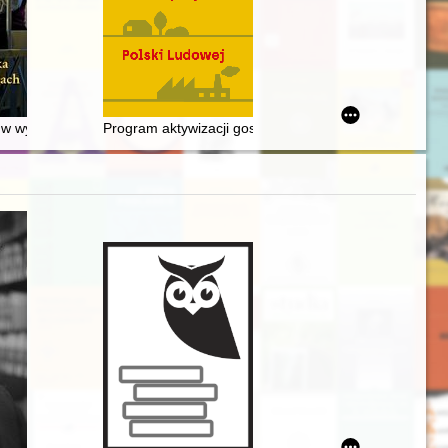
ławiu (1944–1956) : (rekonesans badawczy)
m Paulinów
ka w wybranych pracach Umberta Eco : studium bibliologiczne
Program aktywizacji gospodarczej miast, miasteczek i