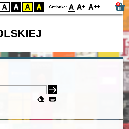
0
D
BW
YB
BY
F0
F1
F2
Czcionka:
OLSKIEJ