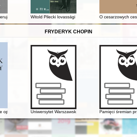
ytków architektury (1940-1950) = Survey of Polish war losses to archit
eruje za granicą
Witold Pilecki lovassági kapitány 1901-1948
O cesarzowych cesa
FRYDERYK CHOPIN
źnie
e opery, czyli dlaczego Fryderyk Chopin nie został twórcą opery narod
Uniwersytet Warszawski i młody Chopin
Pamięci śremian pr