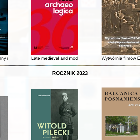
y na Uniwersytet Jagielloński i dalej... : losy i dorobek filozofów po
Late medieval and modern ceramics from the castle in 
Wytwórnia filmów E
ROCZNIK 2023