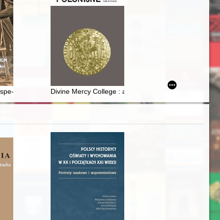
chodzenia żydowskiego z lat 1918-1939
Przezmark in the light of the results of gas chromatography coupled 
spe-film - międzywojenne siemianowickie Hollywood
Divine Mercy College : a Polish secondary boarding 