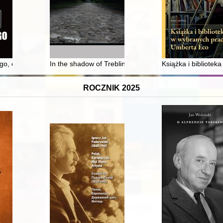
kumentach Wojewódzkiego Urzędu Bezpieczeństwa Publicznego we Wroc
go, czyli dekada graniczna
In the shadow of Treblinka : the memory of heroes fro
Książka i bibliote
ROCZNIK 2025