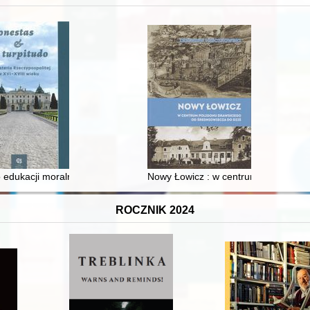
 edukacji moralnej synów szlacheckich w XVI-wiecznej Rzeczypospolite
Nowy Łowicz : w centrum poligonu dr
ROCZNIK 2024