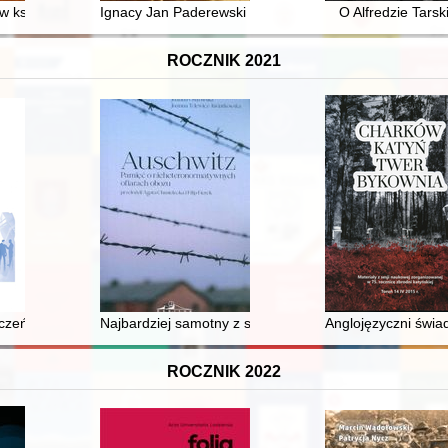
w księgozbiorach mieszczańskich (w świetle inwentarzy pośmiertnych z
Ignacy Jan Paderewski (1860-1941) : Polak, Europejczyk
O Alfredzie Tars
ROCZNIK 2021
zeństwo Rosji : historia i współczesność
Najbardziej samotny z samotnych w orkiestrze" : Karl 
Anglojęzyczni świa
ROCZNIK 2022