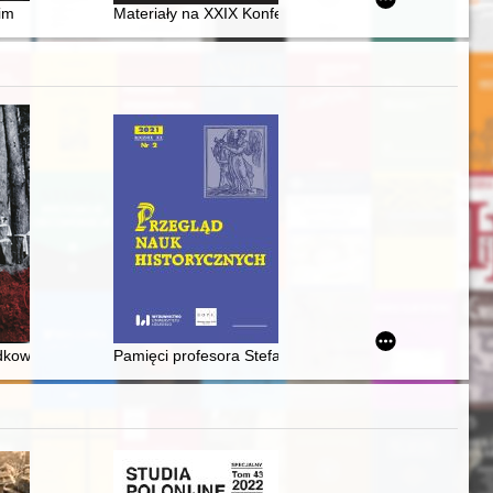
 XVI-XVIII wieku)
, mąż stanu, artysta = Ìgnacìj Ân Paderevs'kij (1860-1941) : polâk, êvr
kim
Materiały na XXIX Konferencję Historyczną "Z dziejów
Kipp (1896-1959)
dkowie Katynia : stan badań o wiedzy zachodnich aliantów o zbrodni kat
Pamięci profesora Stefana Pytlasa (1945-2020) - zna