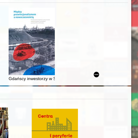
j
awskiego od średniowiecza do dziś
Gdańscy inwestorzy w Sopocie : prestiż finansowy i towarzyski lo