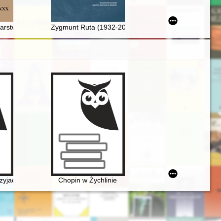
ectural heritage (1940-1950)
rstwa Łacińskiego (1204-1261). (4),
Zygmunt Ruta (1932-2021) : Borusowa - Tarnów - Kr
owej
zyjaciół Fryderyka Chopina oraz miłośników jego muzyki]
Chopin w Żychlinie