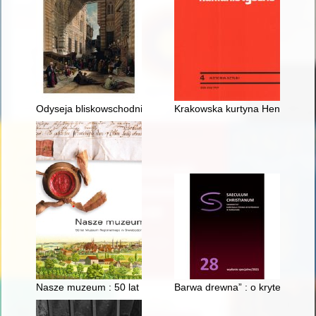
Odyseja bliskowschodniego hummusu
Krakowska kurtyna Henryka Siem
Nasze muzeum : 50 lat Muzeum Regionalnego w Świebodzini
Barwa drewna” : o kryteriach oc