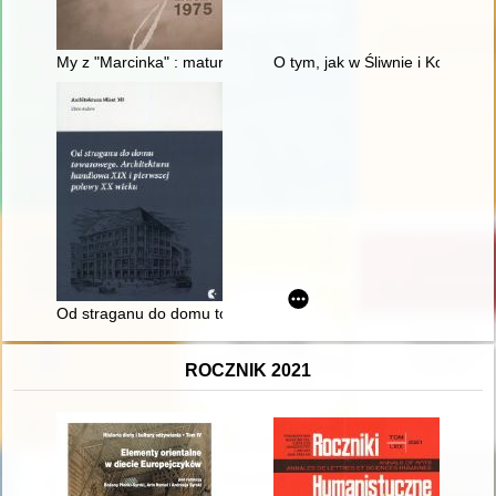
My z "Marcinka" : matura 1975
O tym, jak w Śliwnie i Konował
Od straganu do domu towarowego : architektura handlowa XIX 
ROCZNIK 2021