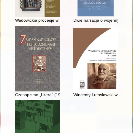
Wadowickie procesje w Polsce Ludowej (1945-1989)
Dwie narracje o wojennym Paryż
Czasopismo „Litera” (1966-1978) jako świadectwo XX-wiecznego d
Wincenty Lutosławski w Europie