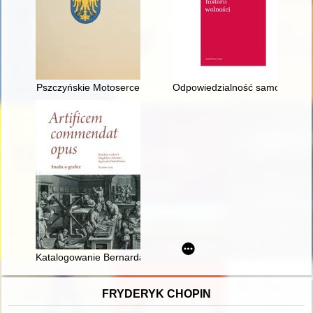
Pszczyńskie Motoserce
Odpowiedzialność samorządu z
Katalogowanie Bernarda Picarta : "Cérémonies et coutumes re
FRYDERYK CHOPIN