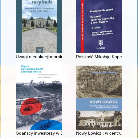
Uwagi o edukacji moralnej synów szlacheckich w XVI-wiecznej 
Polskość Mikołaja Kopernika z 
Gdańscy inwestorzy w Sopocie : prestiż finansowy i towarzyski
Nowy Łowicz : w centrum polig