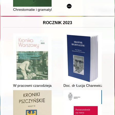
Chrestomatie i gramatyki do nauki języka i literatury rosyjsk
ROCZNIK 2023
W pracowni czarodzieja : o wytwórni zabawek i wyrobów zdob
Doc. dr Łucja Charewiczowa (18