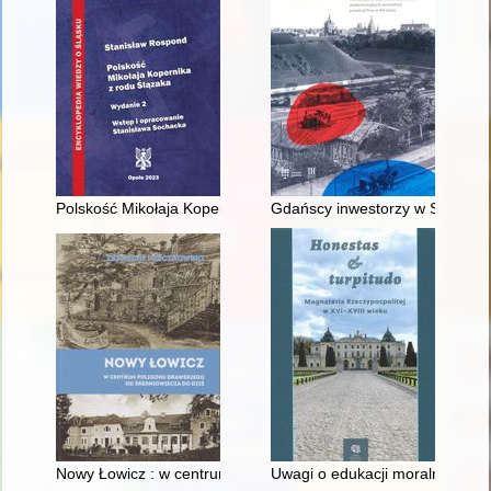
Polskość Mikołaja Kopernika z rodu Ślązaka
Gdańscy inwestorzy w Sopocie :
Nowy Łowicz : w centrum poligonu drawskiego od średniowiecz
Uwagi o edukacji moralnej synó