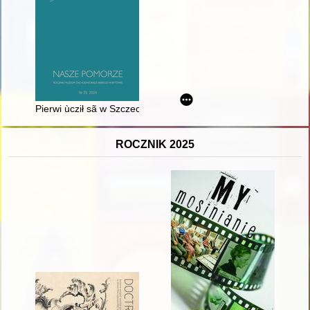
Pierwi ùcził sã w Szczecënie, to je nowé zdebłoò karierze bët
ROCZNIK 2025