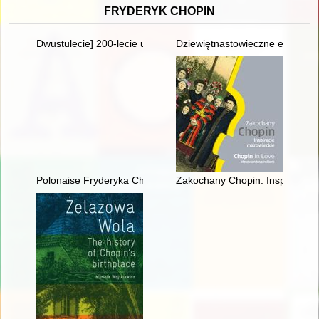
FRYDERYK CHOPIN
Dwustulecie] 200-lecie urodzin Fryderyka Chopina
Dziewiętnastowieczne edycje dzi
Polonaise Fryderyka Chopina. Zagadka inicjalnej figury dźwię
Zakochany Chopin. Inspiracje m