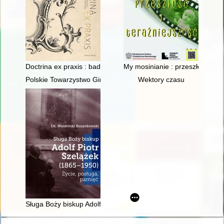
Doctrina ex praxis : badania recepcji wzorów graficznych w szt
My mosinianie : przeszłość i te
Polskie Towarzystwo Gimnastyczne "Sokół" : Rymanów 1907-
Wektory czasu
Sługa Boży biskup Adolf Piotr Szelążek (1865-1950) : życie, p