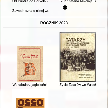
Od Printza do Forkela - recenzja]
Ślub Stefana Mikołaja Branicki
Zawodniczka o silnej woli i rzadko spotykanej ambicji" : szkic d
ROCZNIK 2023
Wokabularz jagielloński
Życie Tatarów we Wrocławiu po 