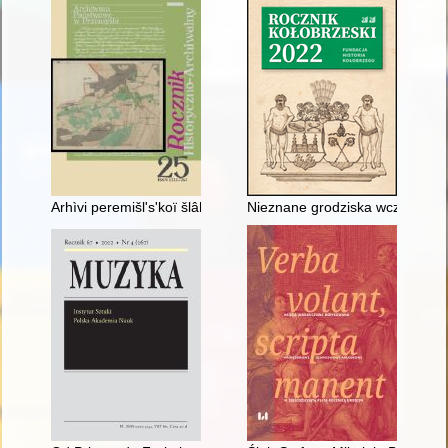
Arhìvi peremišl's'koï šlâhti (XVIII st.)
Nieznane grodziska wczesnośre