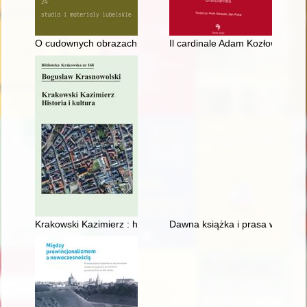
O cudownych obrazach w Polsce Przenajświętszej Matki Bożej"
Il cardinale Adam Kozłowiecki S
Krakowski Kazimierz : historia i kultura
Dawna książka i prasa w badani