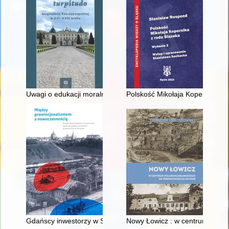
Uwagi o edukacji moralnej synów szlacheckich w XVI-wiecznej 
Polskość Mikołaja Kopernika z 
Gdańscy inwestorzy w Sopocie : prestiż finansowy i towarzyski
Nowy Łowicz : w centrum polig