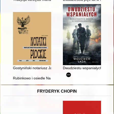
Gostyniński notariusz Jan Gustowski (1897-1962) a przemiany 
Dwudziestu wspaniałych : bohat
Rubinkowo i osiedle Na Skarpie - recenzja]
FRYDERYK CHOPIN