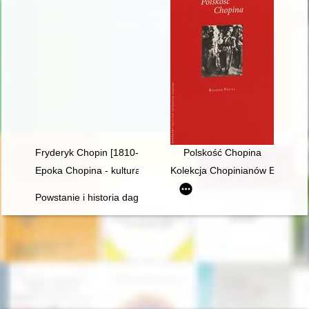
Fryderyk Chopin [1810-1849]
Polskość Chopina
Epoka Chopina - kultura romantyczna we Francji i w Polsce
Kolekcja Chopinianów Edourda
Powstanie i historia dagerotypowych wizerunków Fryderyka Ch