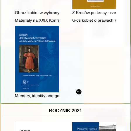
Obraz kobiet w wybranych dziełach historiografii kościelnej z V
Z Kresów po kresy : rzecz o St
Materiały na XXIX Konferencję Historyczną "Z dziejów ziemi d
Głos kobiet o prawach Polek w ś
Memory, identity and governance in early modern Poland-Lith
ROCZNIK 2021