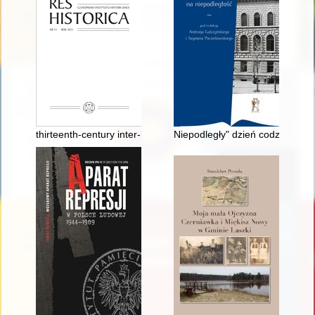
thirteenth-century inter-lordly system - recenzja]
Niepodległy" dzień codzienny 