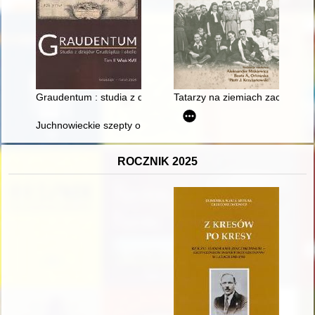
Graudentum : studia z dziejów Grudziądza i okolic. T. 3,
Tatarzy na ziemiach zachodnich
Juchnowieckie szepty o historii. T. 6
ROCZNIK 2025