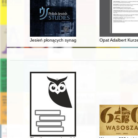
Jesień płonących synagog : jedno z następstw agresji 
Opat Adalbert Kurz