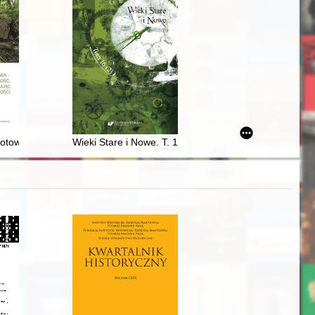
zechowywane w Rosyjskim Państwowym Archiwum Literatury i Sztuki w
otowa w poznawaniu własnego dziedzictwa : Góry Wysokie, gm. Dwiko
Wieki Stare i Nowe. T. 16 (21) (2021)