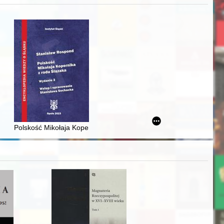
acheckich w XVI-wiecznej Rzeczypospolitej
Polskość Mikołaja Kopernika z rodu Ślązaka