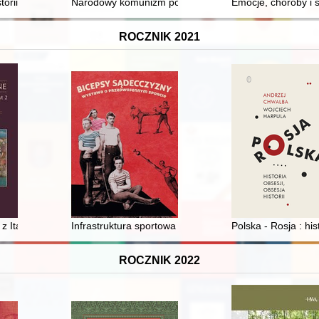
dłowe)
torii
Narodowy komunizm po polsku : "partyzanci" Moczara
Emocje, choroby i s
ROCZNIK 2021
z Italii w okresie pierwszej wojny domowej i dyktatury L. Korneliusza Su
Infrastruktura sportowa Nowego Sącza do 1939 r
Polska - Rosja : his
ROCZNIK 2022