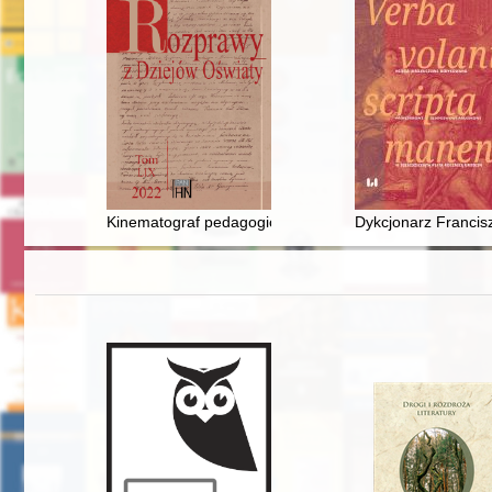
Kinematograf pedagogiczny" - nowoczesny środek dyda
Dykcjonarz Francisz