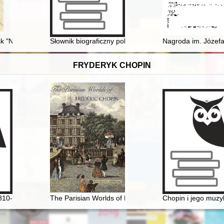
onnej i sportowej
sk "Nizbrycki", "Birycki" notowanych we wsiach położonych w przeszło
Słownik biograficzny polskiego obozu narodowego : ca
Nagroda im. Józef
FRYDERYK CHOPIN
810-1849] i jego muzyka
The Parisian Worlds of Frédéric Chopin
Chopin i jego muz