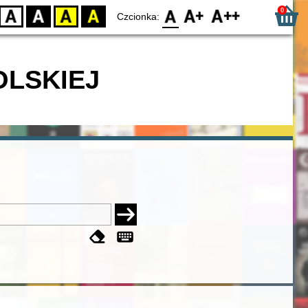
0
D
BW
YB
BY
F0
F1
F2
Czcionka:
OLSKIEJ