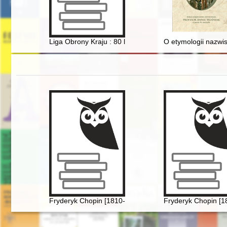
Liga Obrony Kraju : 80 lat działalności patriotyczno-obr
O etymologii nazwi
Fryderyk Chopin [1810-1849]. Korzenie
Fryderyk Chopin [1