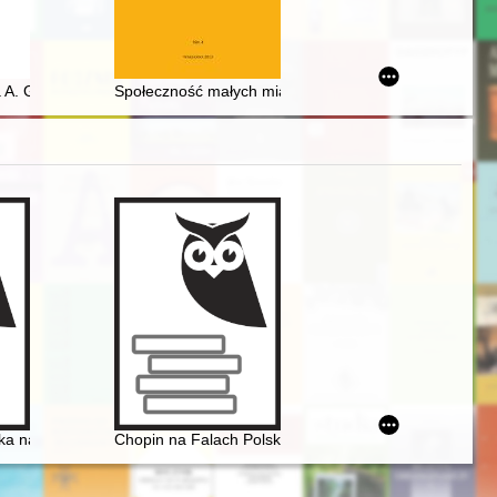
ści w dobrach Narewka w byłym powiecie grodzieńskim
łość w 40 tomach. T. 27
a A. Gierowskiego i Chonego Shmeruka
Społeczność małych miast południowej Małopolski od k
yka na Dolnym Śląsku" - wystawa w Archiwum Państwowym we Wrocław
Chopin na Falach Polskiego Radia