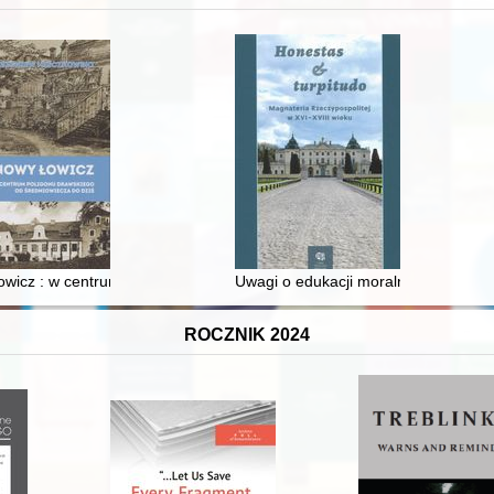
 i towarzyski lokalnego mieszczaństwa w 2. poł. XIX w
wicz : w centrum poligonu drawskiego od średniowiecza do dziś
Uwagi o edukacji moralnej synów szl
ROCZNIK 2024