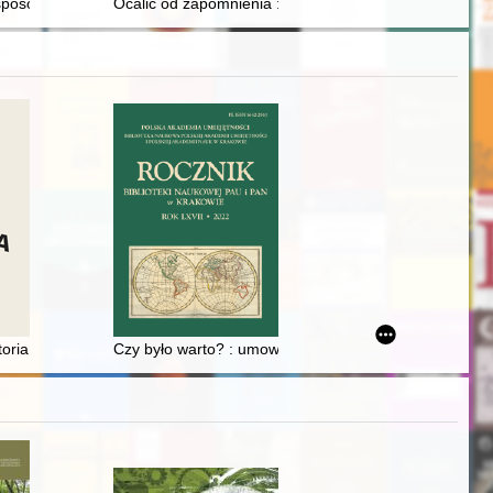
posoby leczenia : z życia artysty Jana Matejko : pierś pelikana
Ocalić od zapomnienia : żołnierze z Białej Rawskiej i o
lli (88-79 przed Chr.)
toria obsesji, obsesja historii
Czy było warto? : umowa krakowska z 18 września 1891