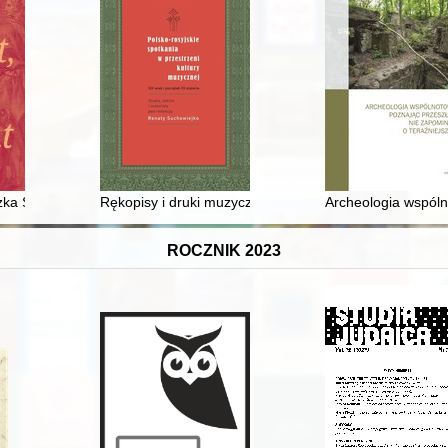
ktyczny na początku XX wieku w Królestwie Polskim
ka Salezego Jezierskiego : publicystyka w formie encyklopedii
Rękopisy i druki muzyczne kompozytorów polskich pr
Archeologia wspóln
ROCZNIK 2023