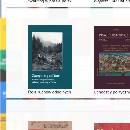
Skauting w prasie polskiej z lat 1909-1911 : (teksty źró
Wąsosz : 600 lat his
Rola ruchów oddolnych w ochronie przyrody w Polsce
Uchodźcy polityczni 