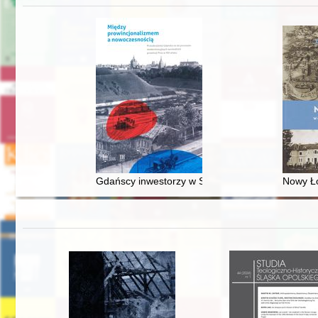
Gdańscy inwestorzy w Sopocie : prestiż finansowy
Nowy Ło