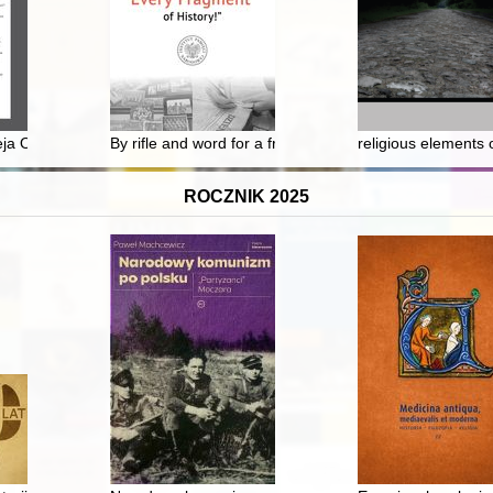
Niemiec na Polskę w 1939 roku
eja OSB jako przedstawiciel pojednania polsko-niemieckiego
By rifle and word for a free and independent Poland : 
religious elements 
ROCZNIK 2025