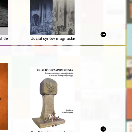
Stanisław Bóbr-Tylingo and his archive
of the extermination at Treblinka : an attempt on analysis of the issue
Udział synów magnackich w obradach izby poselskiej 