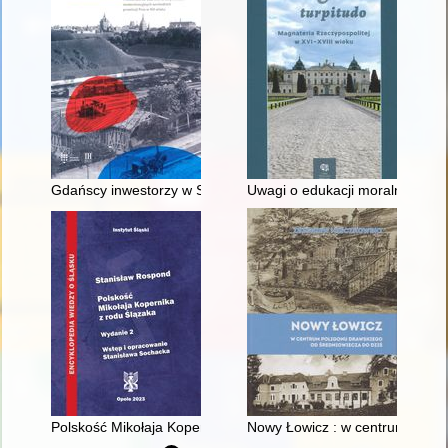
Gdańscy inwestorzy w Sopocie : prestiż finansowy i towarzyski
Uwagi o edukacji moralnej synó
Polskość Mikołaja Kopernika z rodu Ślązaka
Nowy Łowicz : w centrum polig