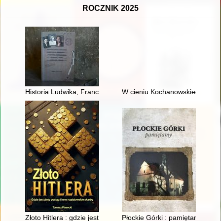
ROCZNIK 2025
Historia Ludwika, Franciszka i Filomeny Kamińskich : rodzeńs
W cieniu Kochanowskiego
Złoto Hitlera : gdzie jest złoty pociąg i inne nazistowskie skarby
Płockie Górki : pamiętamy