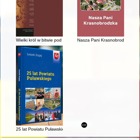
Wielki król w bitwie pod Kunaksą (401 r. przed Chr.) w świetle 
Nasza Pani Krasnobrodzka
25 lat Powiatu Puławskiego