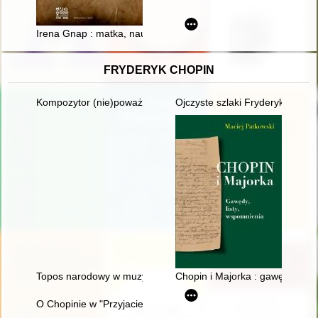
Irena Gnap : matka, nauczycielka, społecznik
FRYDERYK CHOPIN
Kompozytor (nie)poważny. Poczucie humoru Fryderyka Chopi
Ojczyste szlaki Fryderyka Chop
Topos narodowy w muzyce polskiej pierwszej połowy XIX wieku
Chopin i Majorka : gawędy, list
O Chopinie w "Przyjacielu Ludu" (1836)