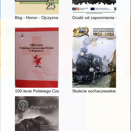
Bóg - Honor - Ojczyzna - Nauka - Rodzina : Refleksje o ksi
Ocalić od zapomnienia = Zach
100-lecie Polskiego Czerwonego Krzyża w Wągrowcu
Stulecie sochaczewskiej kolei 