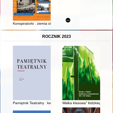
Konspiratorki : ziemia olkuska 1939-1945
ROCZNIK 2023
Pamiętnik Teatralny : kwartalnik poświęcony historii i krytyce t
Walka klasowa" łódzkiego prolet