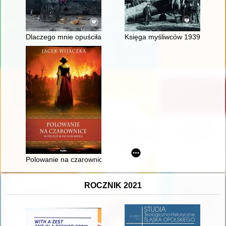
Dlaczego mnie opuściłaś, mamo?
Księga myśliwców 1939 : słowni
Polowanie na czarownice w Polsce w XVI-XVIII wieku
ROCZNIK 2021