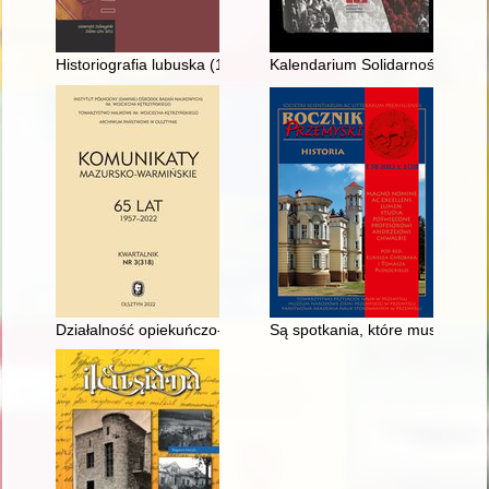
Historiografia lubuska (1950-1975) na tle kształtowania się re
Kalendarium Solidarności
Działalność opiekuńczo-wychowawcza sióstr św. Katarzyny w elbl
Są spotkania, które muszą się 