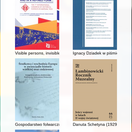
Visible persons, invisible persons : the gender order at the 7t
Ignacy Dziadek w piśmiennictwi
Gospodarstwo folwarczne w klasztorze paulinów na Łąkach P
Danuta Schetyna (1929-2021)