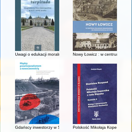
Uwagi o edukacji moralnej synów szlacheckich w XVI-wiecznej 
Nowy Łowicz : w centrum polig
Gdańscy inwestorzy w Sopocie : prestiż finansowy i towarzyski
Polskość Mikołaja Kopernika z 