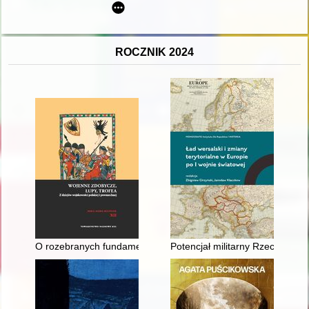
ROCZNIK 2024
O rozebranych fundamentach i o tym, że krócej znaczy dużo w
Potencjał militarny Rzeczypospo