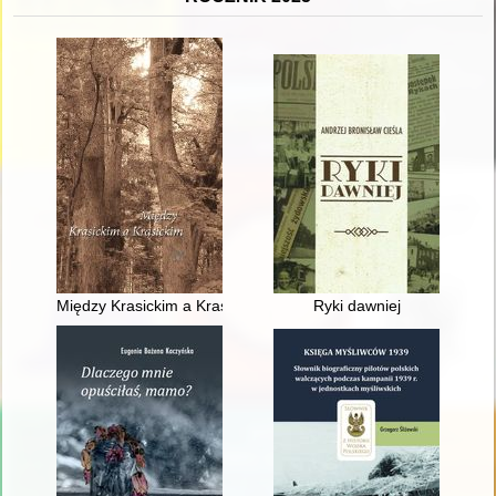
Między Krasickim a Krasickim
Ryki dawniej