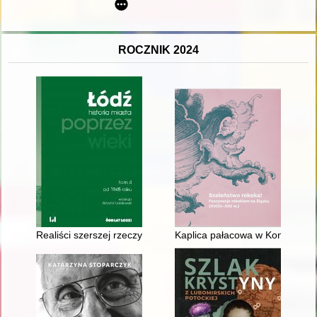
ROCZNIK 2024
Realiści szerszej rzeczywistości : przestrzenie łódzkich „dysyd
Kaplica pałacowa w Konarach :