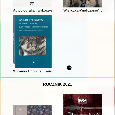
Autobiografia : wykorzystane szanse
Wieliczka-Wieliczanie" Bis! : oc
W cieniu Chopina, Karłowicza i Szymanowskiego : szkice i stu
ROCZNIK 2021