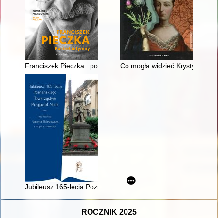
Franciszek Pieczka : portret intymny
Co mogła widzieć Krystyna z L
Jubileusz 165-lecia Poznańskiego Towarzystwa Przyjaciół Nau
ROCZNIK 2025