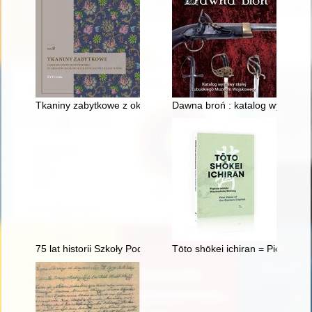
Tkaniny zabytkowe z okresu od XV do XVII wieku ze zbiorów kra
Dawna broń : katalog wystawy
75 lat historii Szkoły Podstawowej nr 3 we Wrześni 1945-2020
Tōto shōkei ichiran = Piękne wi