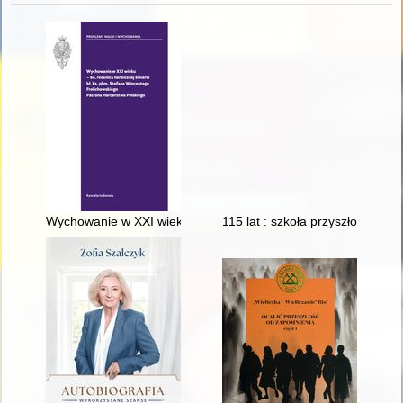
Wychowanie w XXI wieku : 80. rocznica heroicznej śmierci bł.
115 lat : szkoła przyszłości :