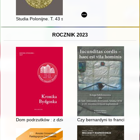
Studia Polonijne. T. 43 spec. (2022)
ROCZNIK 2023
Dom podrzutków : z dziejów opieki nad dzieckiem w Bydgoszc
Czy bernardyni to franciszkani