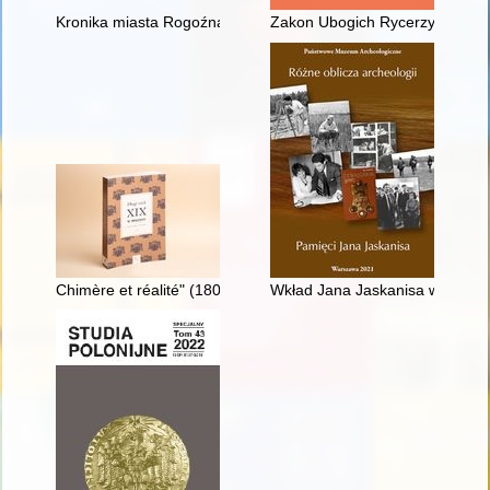
Kronika miasta Rogoźna
Zakon Ubogich Rycerzy Chrystu
Chimère et réalité" (1805) : Józef Elsner i jego paryska "opér
Wkład Jana Jaskanisa w badan