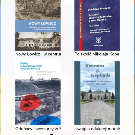
Nowy Łowicz : w centrum poligonu drawskiego od średniowiecz
Polskość Mikołaja Kopernika z 
Gdańscy inwestorzy w Sopocie : prestiż finansowy i towarzyski
Uwagi o edukacji moralnej synó