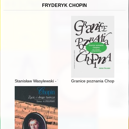
FRYDERYK CHOPIN
Stanisław Wasylewski - "opolanin z wyboru" o Fryderyku Chopi
Granice poznania Chopina. Płeć