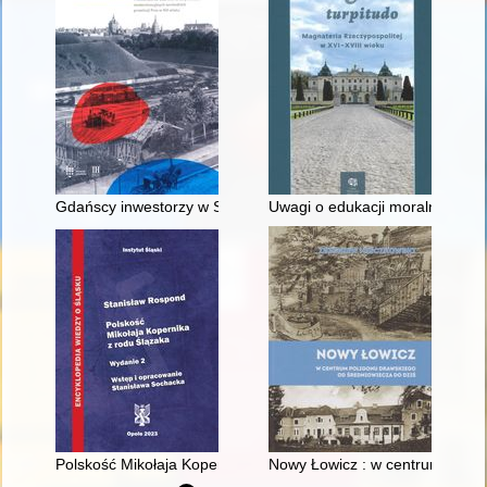
Gdańscy inwestorzy w Sopocie : prestiż finansowy i towarzyski
Uwagi o edukacji moralnej synó
Polskość Mikołaja Kopernika z rodu Ślązaka
Nowy Łowicz : w centrum polig