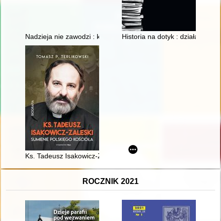
Nadzieja nie zawodzi : księga pamiątkowa na 40-lecie święceń 
Historia na dotyk : działalnoś
Ks. Tadeusz Isakowicz-Zaleski : sumienie polskiego Kościoła
ROCZNIK 2021