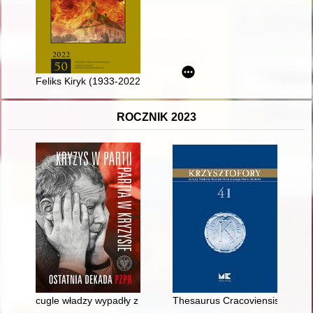
Feliks Kiryk (1933-2022) i ziemia sądecka
ROCZNIK 2023
cugle władzy wypadły z mocnych rąk prawdziwych i jedynych k
Thesaurus Cracoviensis : Centru