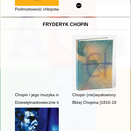
Podmiotowość chłopstwa staropolskiego
FRYDERYK CHOPIN
Chopin i jego muzyka na Dolnym Śląsku" - wystawa w Archi
Chopin (nie)wysłowiony : wokół
Dziewiętnastowieczne transkrypcje utworów Fryderyka Chopina.
Bliżej Chopina [1810-1849]