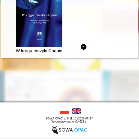
W kręgu muzyki Chopina. Materiały z sesji naukowej 21-28 lut
SOWA OPAC v. 6.11.10 (2026-07-24)
Wygenerowano w 0,4628 s.