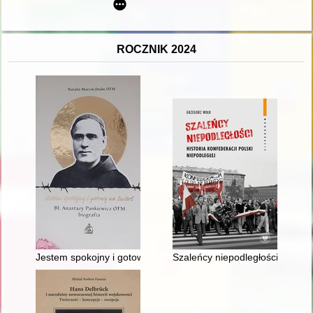
ROCZNIK 2024
Jestem spokojny i gotowy na śmierć : bł. Anastazy Pankiewicz 
Szaleńcy niepodległości" : histo