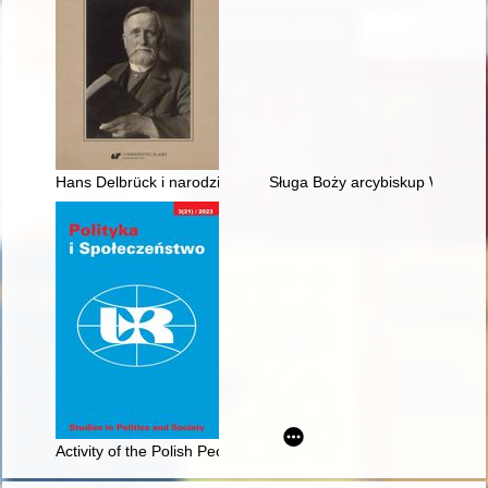
Hans Delbrück i narodziny nowoczesnej historii wojskowości : 
Sługa Boży arcybiskup Wincenty
Activity of the Polish People’s Party in France : short monogra