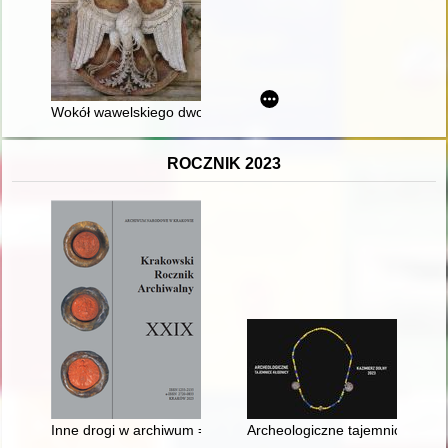
Wokół wawelskiego dworu Jagiellonów : cztery studia o sztuc
ROCZNIK 2023
Inne drogi w archiwum = Other roads in archives
Archeologiczne tajemnice Kłodni