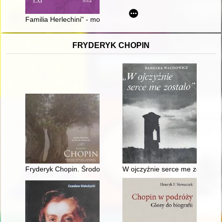
Familia Herlechini" - motyw czarnych jeźdźców w kulturze śred
FRYDERYK CHOPIN
Fryderyk Chopin. Środowisko społeczne, osobowość, założeni
W ojczyźnie serce me zostało"