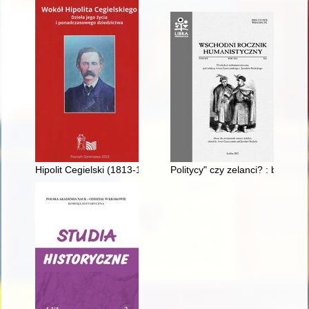
Hipolit Cegielski (1813-1868) : w przestrzeni pracy organicznej o
Politycy" czy zelanci? : biskup