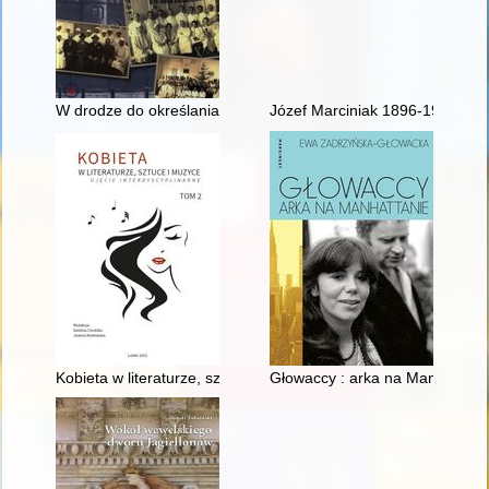
W drodze do określania tożsamości zawodu : farmacja od III 
Józef Marciniak 1896-1940 : pow
Kobieta w literaturze, sztuce i muzyce : ujęcie interdyscyplinarn
Głowaccy : arka na Manhattani