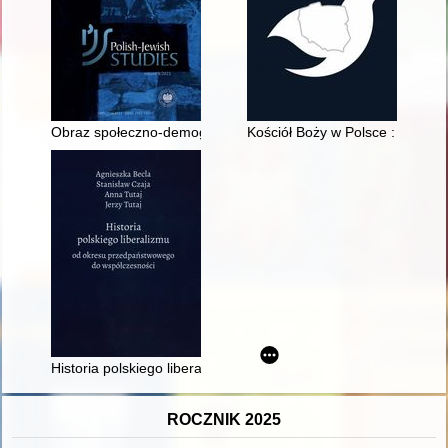
Obraz społeczno-demograficzny ludności żydowskiej w Polsce w
Kościół Boży w Polsce : histori
Historia polskiego liberalizmu od okresu przedpaństwowego d
ROCZNIK 2025