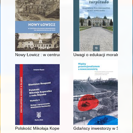
Nowy Łowicz : w centrum poligonu drawskiego od średniowiecz
Uwagi o edukacji moralnej synó
Polskość Mikołaja Kopernika z rodu Ślązaka
Gdańscy inwestorzy w Sopocie :