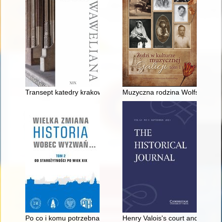
Transept katedry krakowskiej jako miejsce kultu Świętego Stan
Muzyczna rodzina Wolfsthalów
Po co i komu potrzebna jest mediewistyka? : polskie badania
Henry Valois's court and elect