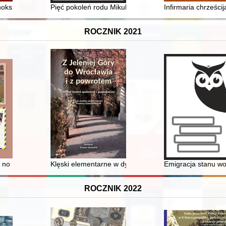
h
nokształcącego im. Heliodora Święcickiego w Międzyrzeczu
Pięć pokoleń rodu Mikulskich. T. 1
Infirmaria chrześci
ROCZNIK 2021
o Towarzystwa Walki z Kalectwem w Gorzowie Wielkopolskim (1978-2021)
no Brasil meridional : identidade(s) e memórias em disputa = Polska i
Klęski elementarne w dyskursie staropolskich kompend
Emigracja stanu wo
ROCZNIK 2022