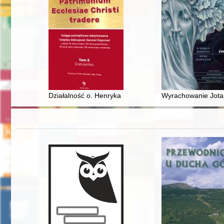
Działalność o. Henryka D. Wojtyski CP na rzecz młodzi
Wyrachowanie Jotap