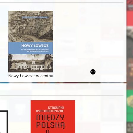
zczaństwa w 2. poł. XIX w
acheckich w XVI-wiecznej Rzeczypospolitej
Nowy Łowicz : w centrum poligonu drawskiego od średniowiecza d