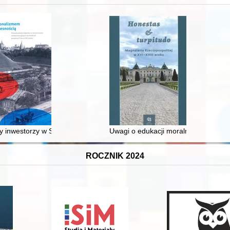
 inwestorzy w Sopocie : prestiż finansowy i towarzyski lokalnego mies
Uwagi o edukacji moralnej synów szl
ROCZNIK 2024