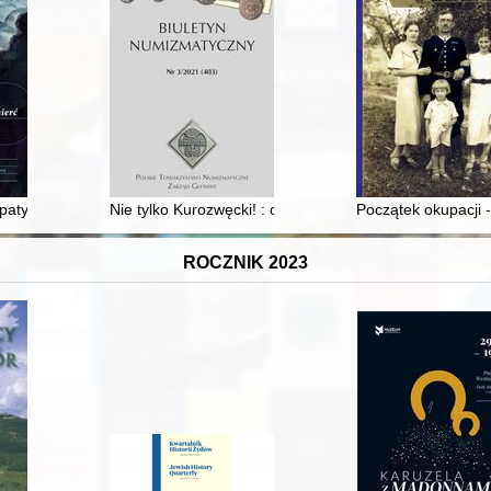
eży akademickiej Katolickiego Uniwersytetu Lubelskiego
aty i heroizm Masady : dwa zbiorowe samobójstwa żydowskich powstańcó
Nie tylko Kurozwęcki! : o niektórych problemach identy
Początek okupacji 
ROCZNIK 2023