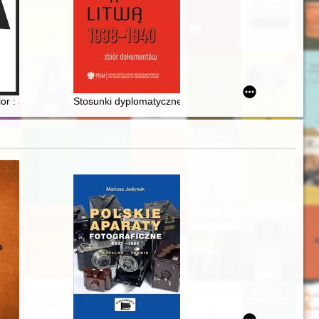
ch 1979-1989 = Independent commemorations of the Warsaw Uprising
r : animatorka kultury, dziennikarka, prezes Związku Pisarzy Polskich 
Stosunki dyplomatyczne między Polską a Litwą 1938-