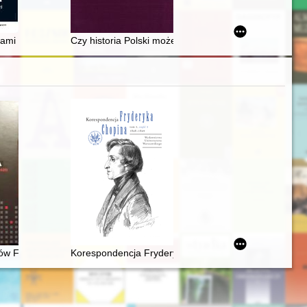
dcarver Johann Anton Langenhan the Younger in Pakość = Unbekannte
Przewodników Miejskich Oddziału Wrocławskiego PTTK
ąc : czy Karaimi mieszkali w Księstwie Warszawskim?
mi : wizerunki Matki Boskiej Częstochowskiej
Czy historia Polski może być przedmiotem prywatnego 
ów Fryderyka Chopina : katalog rękopisów, druków i nagrań (1830-202
Korespondencja Fryderyka Chopina. T. 3 cz. 3,