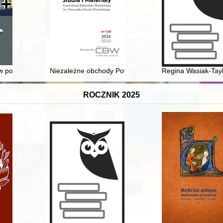
ość akademicka
w powietrzu. Cz. 1,
Niezależne obchody Powstania Warszawskiego w lata
Regina Wasiak-Taylo
ROCZNIK 2025