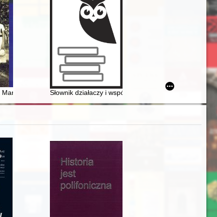
w w historii i tradycji
fikacji fałszerstw monet Królestwa Polskiego z końca XV wieku
- Marymont i Szydłowiec
Słownik działaczy i współpracowników Solidarności Wa