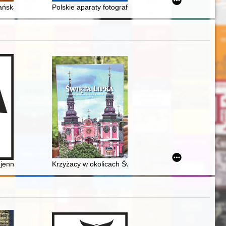
jańska" Mikołaja z Mościsk (1624) : dyskurs medyczny i religijny
Polskie aparaty fotograficzne 1933-1985 : katalog, cen
migracja w południowej Brazylii : tożsamość (tożsamości) i sporne wsp
iów geograficznych : Wulkan - egzotyczne źródło grozy
jennego : przyczyny, charakter i znaczenie dla Polski z perspektywy 40
Krzyżacy w okolicach Świętej Lipki do 1525 roku