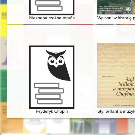
Nieznana rzeźba toruńskiego snycerza Johanna Anton
Wpisani w historię
Fryderyk Chopin
Styl brillant a muz