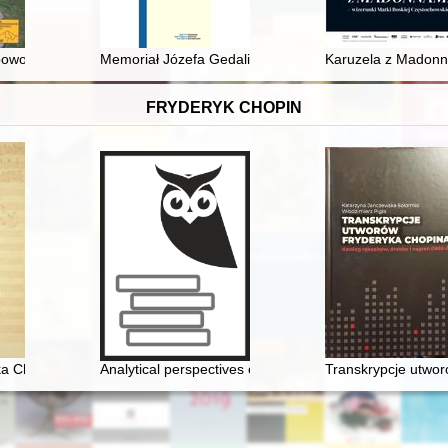
a Langenhana młodszego w Pakości = Unknown sculpture of Toruń Woo
 powojennego Wrocławia : subiektywny wybór zdarzeń z dziejów Koła 
Memoriał Józefa Gedalii z Krymu, czyli Z jednego tysi
Karuzela z Madonna
FRYDERYK CHOPIN
yka Chopina
Analytical perspectives on the music of Chopin
Transkrypcje utwor