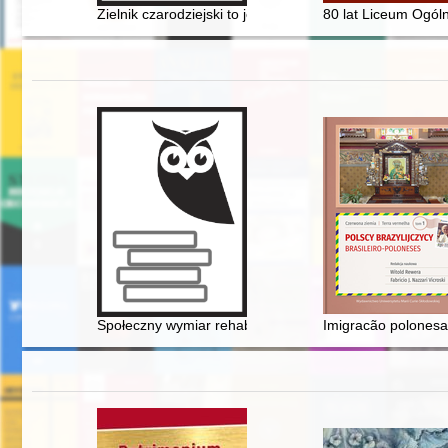
Zielnik czarodziejski to jest Zbiór przesądów o roślinac
80 lat Liceum Ogól
Społeczny wymiar rehabilitacji : działalność Polskieg
Imigracão polonesa 