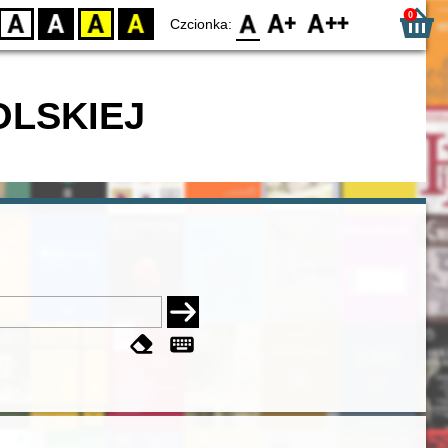
0
D
BW
YB
BY
F0
F1
F2
Czcionka:
OLSKIEJ