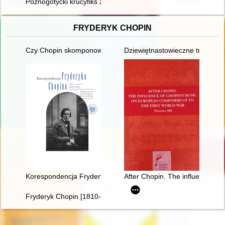
Późnogotycki krucyfiks z łuku tęczowego obecnie prezentowany
FRYDERYK CHOPIN
Czy Chopin skomponował etiudę rewolucyjną?
Dziewiętnastowieczne transkryp
Korespondencja Fryderyka Chopina. T. 3 cz. 2,
After Chopin. The influence of 
Fryderyk Chopin [1810-1949]