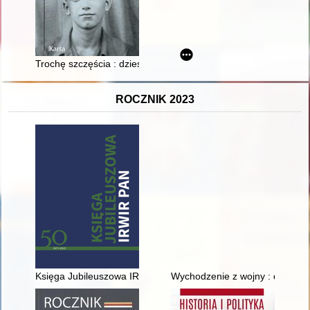
Trochę szczęścia : dziesięć lat łagru i zesłania 1945-1955
ROCZNIK 2023
Księga Jubileuszowa IRWIR PAN : 1971-2021
Wychodzenie z wojny : dramaty 