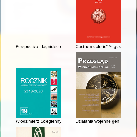
Perspectiva : legnickie studia teologiczno-historyczne. R. 20, n
Castrum doloris" Augusta II Mo
Włodzimierz Ściegienny jako medalier : zbiór medali artysty
Działania wojenne gen. Żeligows