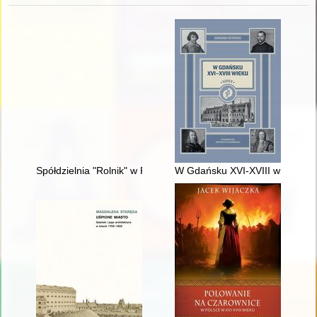
Spółdzielnia "Rolnik" w Pobiedziskach od 1945 r. : zarys histo
W Gdańsku XVI-XVIII wieku : sz