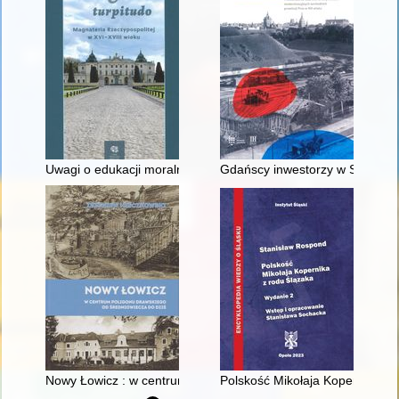
Uwagi o edukacji moralnej synów szlacheckich w XVI-wiecznej 
Gdańscy inwestorzy w Sopocie :
Nowy Łowicz : w centrum poligonu drawskiego od średniowiecz
Polskość Mikołaja Kopernika z 