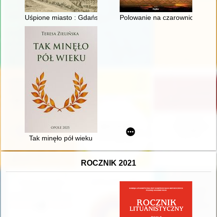
Uśpione miasto : Gdańsk i jego architektura w latach 1793-18
Polowanie na czarownice w Pol
Tak minęło pół wieku
ROCZNIK 2021