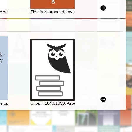
nowie
wieckiego (1475-1522)
itwy w początkach XIX wieku w świetle memoriału Stanisława Ursyna Ni
Ziemia zabrana, domy zburzone, ludzie zesłani, zmie
towania korespondencji Chopina
ze opery, czyli dlaczego Fryderyk Chopin nie został twórcą opery narod
Chopin 1849/1999. Aspekte der Rezeptions- und Inter