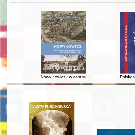
Nowy Łowicz : w centrum poligonu drawskiego od
Polskoś