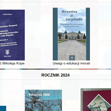
 średniowiecza do dziś
ć Mikołaja Kopernika z rodu Ślązaka
Uwagi o edukacji moralnej synów szl
ROCZNIK 2024