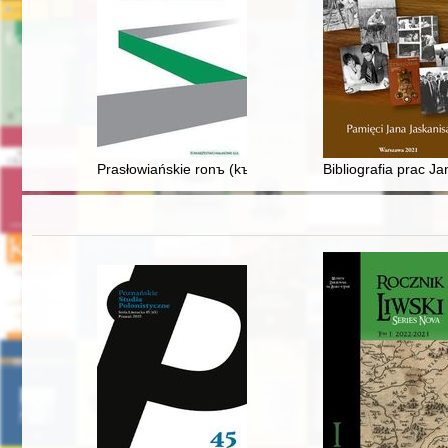
Prasłowiańskie ronъ (kъ) 'urwisko' w toponimii polskiej?
Bibliografia prac J