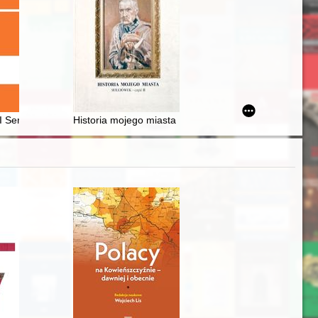
I Seminarium Polskiej Myśli Pedagogicznej "Przedstawiciele konserwat
Historia mojego miasta : Sulejówek. Cz. 2