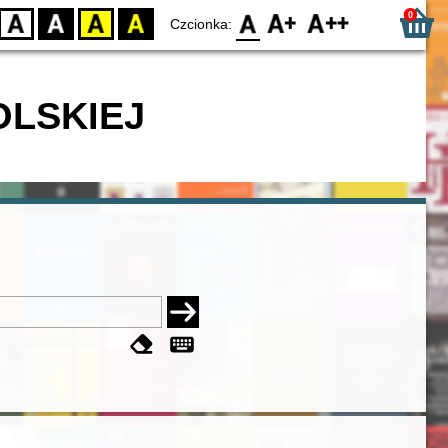
0
D
BW
YB
BY
F0
F1
F2
Czcionka:
OLSKIEJ