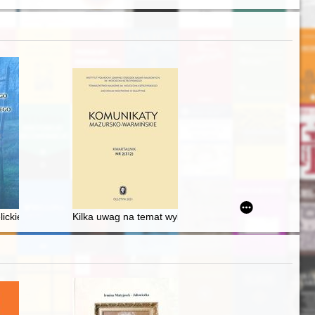
ury : zapomniane źródła do dziejów renesansowej medycyny
ckie w powiecie tureckim w ujęciu źródłowo-historiograficznym
Kilka uwag na temat wyboru źródeł pt. "W cieniu bezpr