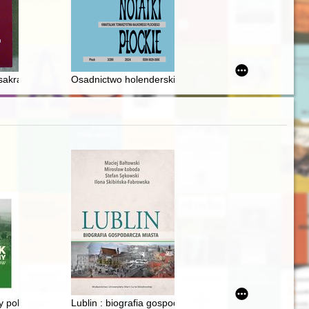
00. rocznicy śmierci
mięci polskiej transformacji
 sakralnych dekanatu koprzywnickiego
Osadnictwo holenderskie - olęderskie (olenderskie) i n
orum" Macieja z Miechowa
y polskich strażaków. T. 2
Lublin : biografia gospodarcza miasta