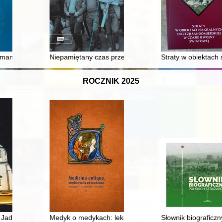
ann (1664-1724) - kartograf i jego światy : katalog wystawy z okazji 3
Niepamiętany czas przełomu : ograniczona struktura pa
Straty w obiektach
ROCZNIK 2025
waliach : przasnyskie ziemskie wieczyste. T. 7
. Jadwigi w Grodzisku Wielkopolskim
Medyk o medykach: lekarze w dziele "Chronica Polon
Słownik biograficzn