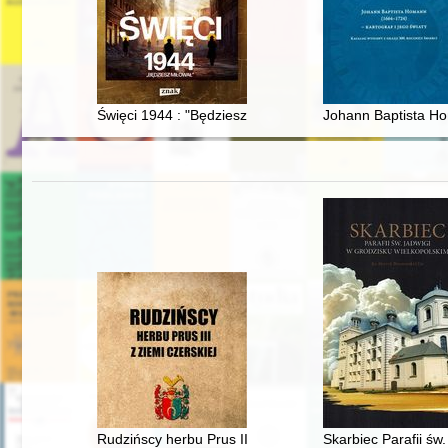
Święci 1944 : "Będziesz miłował"
Johann Baptista Hom
Rudzińscy herbu Prus III z ziemi ciechanowskiej w archi
Skarbiec Parafii św