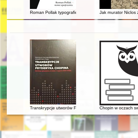
Roman Pollak typograficznie : o współpracy z Janem K
Jak murator Niclos
Transkrypcje utworów Fryderyka Chopina : katalog ręk
Chopin w oczach s