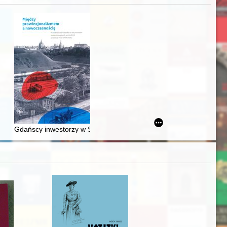
acheckich w XVI-wiecznej Rzeczypospolitej
Gdańscy inwestorzy w Sopocie : prestiż finansowy i towarzyski lo