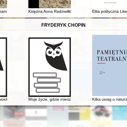
uglinem w świetle korespondencji
 zamki na Mazowszu budował : zamek Książąt Mazowieckich w Ciecha
Księżna Anna Radziwiłłówna, regentka Księstwa Mazo
Elita polityczna L
FRYDERYK CHOPIN
opisów, druków i nagrań (1830-2020)
woich uczniów
Moje życie, gdzie mieszka B[r]zowski?" - glosa do da
Kilka uwag o natur