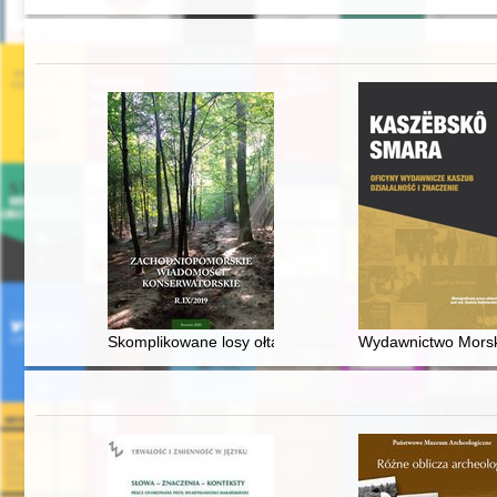
Skomplikowane losy ołtarza z kościoła pw. Wniebowzię
Wydawnictwo Morski