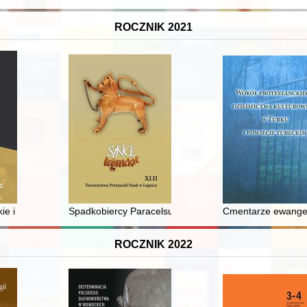
ROCZNIK 2021
cia NMP w Pęzinie
e i literatura kaszubska
Spadkobiercy Paracelsusa w Legnicy i apteczne mikst
Cmentarze ewangeli
ROCZNIK 2022