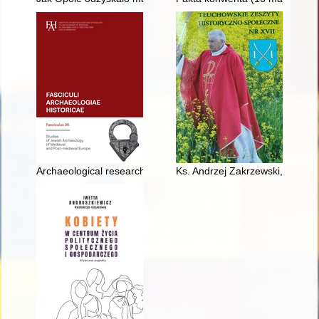
Archaeological research at the Jewish Cemetery on Okopowa Stre
Ks. Andrzej Zakrzewski, Sieć oc