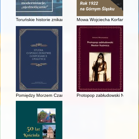
Toruńskie historie znikania : burzenie, modernizacje, "ujednolic
Mowa Wojciecha Korfantego wyg
Pomiędzy Morzem Czarnym, Wielką Brytanią a Lewantem 1918-19
Protopop zabłudowski Nestor K