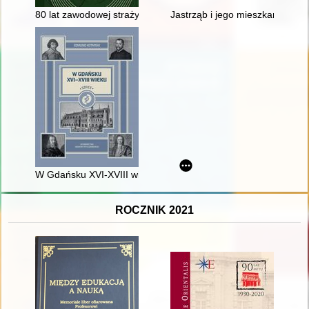
80 lat zawodowej straży pożarnej w Malborku : 1945-2025
Jastrząb i jego mieszkańcy w św
W Gdańsku XVI-XVIII wieku : szkice
ROCZNIK 2021