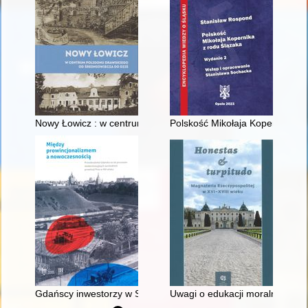
Nowy Łowicz : w centrum poligonu drawskiego od średniowiecz
Polskość Mikołaja Kopernika z 
Gdańscy inwestorzy w Sopocie : prestiż finansowy i towarzyski
Uwagi o edukacji moralnej synó