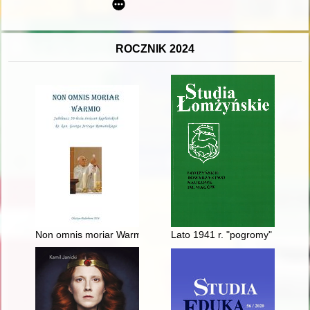
ROCZNIK 2024
Non omnis moriar Warmio : jubileusz 50-lecia święceń kapłań
Lato 1941 r. "pogromy" na zach