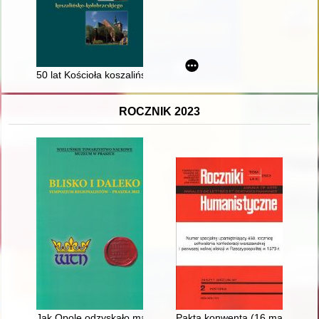
50 lat Kościoła koszalińsko-kołobrzeskiego
ROCZNIK 2023
Jak Opole odzyskało malowidło Władysława Początka
Pakta konwenta (16 maja 1573 r